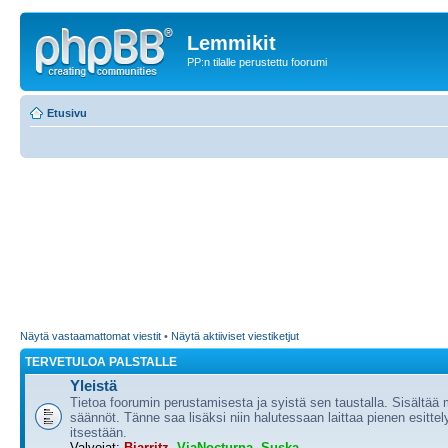
Lemmikit
PP:n tilalle perustettu foorumi
Etusivu
Näytä vastaamattomat viestit
•
Näytä aktiiviset viestiketjut
TERVETULOA PALSTALLE
Yleistä
Tietoa foorumin perustamisesta ja syistä sen taustalla. Sisältää
säännöt. Tänne saa lisäksi niin halutessaan laittaa pienen esittel
itsestään.
Valvojat:
Biarritz
,
ViaNocturna
,
Suska