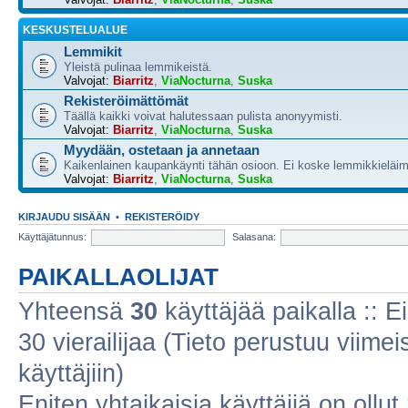
KESKUSTELUALUE
Lemmikit
Yleistä pulinaa lemmikeistä.
Valvojat:
Biarritz
,
ViaNocturna
,
Suska
Rekisteröimättömät
Täällä kaikki voivat halutessaan pulista anonyymisti.
Valvojat:
Biarritz
,
ViaNocturna
,
Suska
Myydään, ostetaan ja annetaan
Kaikenlainen kaupankäynti tähän osioon. Ei koske lemmikkieläim
Valvojat:
Biarritz
,
ViaNocturna
,
Suska
KIRJAUDU SISÄÄN
•
REKISTERÖIDY
Käyttäjätunnus:
Salasana:
PAIKALLAOLIJAT
Yhteensä
30
käyttäjää paikalla :: Ei
30 vierailijaa (Tieto perustuu viimeis
käyttäjiin)
Eniten yhtaikaisia käyttäjiä on ollut