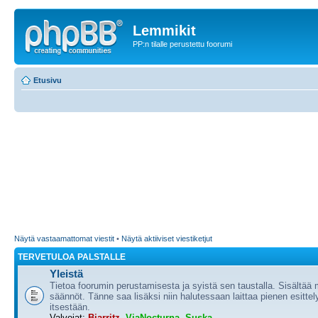
Lemmikit
PP:n tilalle perustettu foorumi
Etusivu
Näytä vastaamattomat viestit
•
Näytä aktiiviset viestiketjut
TERVETULOA PALSTALLE
Yleistä
Tietoa foorumin perustamisesta ja syistä sen taustalla. Sisältää
säännöt. Tänne saa lisäksi niin halutessaan laittaa pienen esittel
itsestään.
Valvojat:
Biarritz
,
ViaNocturna
,
Suska