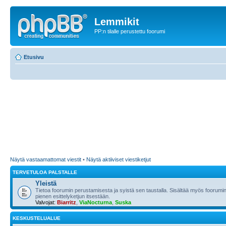
Lemmikit
PP:n tilalle perustettu foorumi
Etusivu
Näytä vastaamattomat viestit
•
Näytä aktiiviset viestiketjut
TERVETULOA PALSTALLE
Yleistä
Tietoa foorumin perustamisesta ja syistä sen taustalla. Sisältää myös foorumin
pienen esittelyketjun itsestään.
Valvojat:
Biarritz
,
ViaNocturna
,
Suska
KESKUSTELUALUE