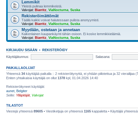
Lemmikit
Yleistä pulinaa lemmikeistä.
Valvojat:
Biarritz
,
ViaNocturna
,
Suska
Rekisteröimättömät
Täällä kaikki voivat halutessaan pulista anonyymisti.
Valvojat:
Biarritz
,
ViaNocturna
,
Suska
Myydään, ostetaan ja annetaan
Kaikenlainen kaupankäynti tähän osioon. Ei koske lemmikkieläimiä.
Valvojat:
Biarritz
,
ViaNocturna
,
Suska
KIRJAUDU SISÄÄN
•
REKISTERÖIDY
Käyttäjätunnus:
Salasana:
PAIKALLAOLIJAT
Yhteensä
34
käyttäjää paikalla :: 2 rekisteröitynyttä, ei yhtään piilotettua ja 32 vierailijaa 
Eniten yhtaikaisia käyttäjiä on ollut
1378
kpl, 01.04.2026 14:40
Rekisteröityneet käyttäjät:
aunet
,
Belgiter
Selite:
Ylläpitäjät
,
Valvojat
TILASTOT
Viestejä yhteensä
89605
• Viestiketjuja on yhteensä
1165
kappaletta • Käyttäjiä yhteens