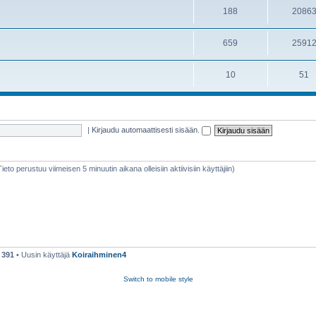
188
2086
659
2591
10
51
|
Kirjaudu automaattisesti sisään.
(Tieto perustuu viimeisen 5 minuutin aikana olleisiin aktiivisiin käyttäjiin)
ä
391
• Uusin käyttäjä
Koiraihminen4
Switch to mobile style