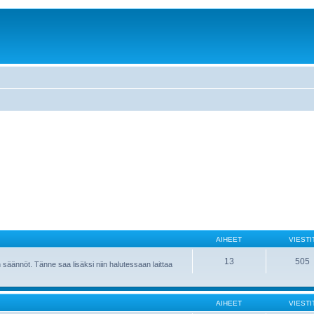
AIHEET
VIESTI
13
505
 säännöt. Tänne saa lisäksi niin halutessaan laittaa
AIHEET
VIESTI