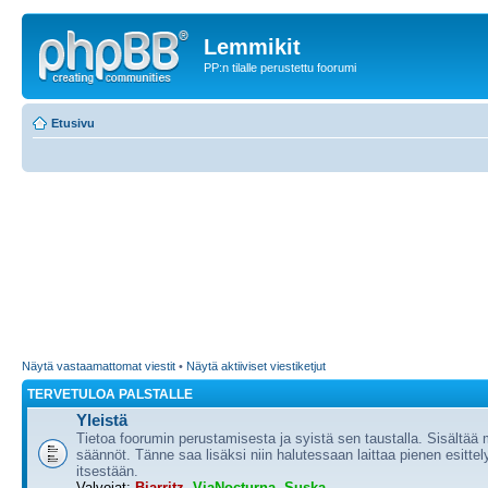
Lemmikit
PP:n tilalle perustettu foorumi
Etusivu
Näytä vastaamattomat viestit
•
Näytä aktiiviset viestiketjut
TERVETULOA PALSTALLE
Yleistä
Tietoa foorumin perustamisesta ja syistä sen taustalla. Sisältää
säännöt. Tänne saa lisäksi niin halutessaan laittaa pienen esittel
itsestään.
Valvojat:
Biarritz
,
ViaNocturna
,
Suska