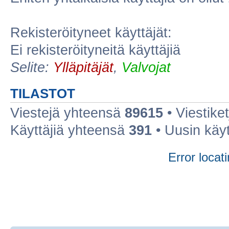
Rekisteröityneet käyttäjät:
Ei rekisteröityneitä käyttäjiä
Selite:
Ylläpitäjät
,
Valvojat
TILASTOT
Viestejä yhteensä
89615
• Viestike
Käyttäjiä yhteensä
391
• Uusin käy
Error locati