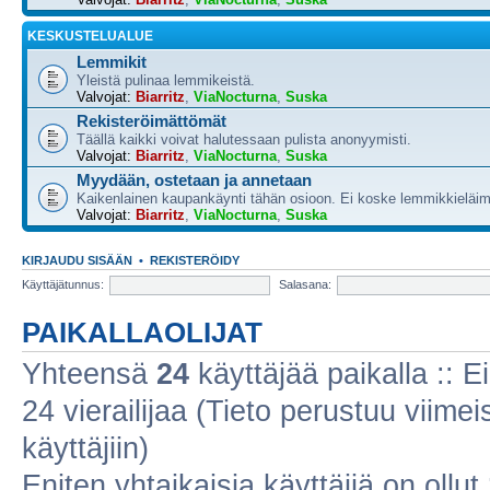
KESKUSTELUALUE
Lemmikit
Yleistä pulinaa lemmikeistä.
Valvojat:
Biarritz
,
ViaNocturna
,
Suska
Rekisteröimättömät
Täällä kaikki voivat halutessaan pulista anonyymisti.
Valvojat:
Biarritz
,
ViaNocturna
,
Suska
Myydään, ostetaan ja annetaan
Kaikenlainen kaupankäynti tähän osioon. Ei koske lemmikkieläim
Valvojat:
Biarritz
,
ViaNocturna
,
Suska
KIRJAUDU SISÄÄN
•
REKISTERÖIDY
Käyttäjätunnus:
Salasana:
PAIKALLAOLIJAT
Yhteensä
24
käyttäjää paikalla :: Ei
24 vierailijaa (Tieto perustuu viimeis
käyttäjiin)
Eniten yhtaikaisia käyttäjiä on ollut