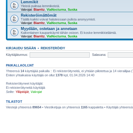
Lemmikit
Yleistä pulinaa lemmikeistä.
Valvojat:
Biarritz
,
ViaNocturna
,
Suska
Rekisteröimättömät
Täällä kaikki voivat halutessaan pulista anonyymisti.
Valvojat:
Biarritz
,
ViaNocturna
,
Suska
Myydään, ostetaan ja annetaan
Kaikenlainen kaupankäynti tähän osioon. Ei koske lemmikkieläimiä.
Valvojat:
Biarritz
,
ViaNocturna
,
Suska
KIRJAUDU SISÄÄN
•
REKISTERÖIDY
Käyttäjätunnus:
Salasana:
PAIKALLAOLIJAT
Yhteensä
14
käyttäjää paikalla :: Ei rekisteröityneitä, ei yhtään piilotettua ja 14 vierailijaa 
Eniten yhtaikaisia käyttäjiä on ollut
1378
kpl, 01.04.2026 14:40
Rekisteröityneet käyttäjät:
Ei rekisteröityneitä käyttäjiä
Selite:
Ylläpitäjät
,
Valvojat
TILASTOT
Viestejä yhteensä
89654
• Viestiketjuja on yhteensä
1165
kappaletta • Käyttäjiä yhteens