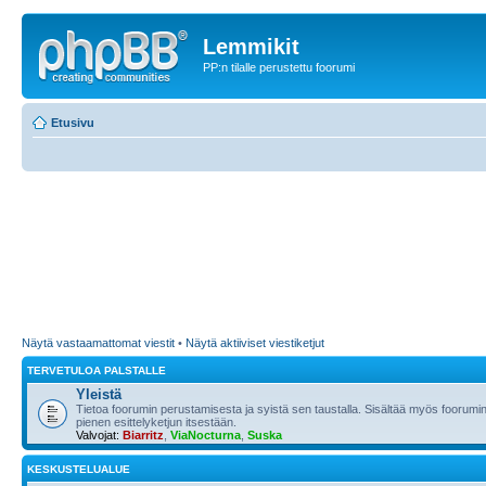
Lemmikit
PP:n tilalle perustettu foorumi
Etusivu
Näytä vastaamattomat viestit
•
Näytä aktiiviset viestiketjut
TERVETULOA PALSTALLE
Yleistä
Tietoa foorumin perustamisesta ja syistä sen taustalla. Sisältää myös foorumin
pienen esittelyketjun itsestään.
Valvojat:
Biarritz
,
ViaNocturna
,
Suska
KESKUSTELUALUE