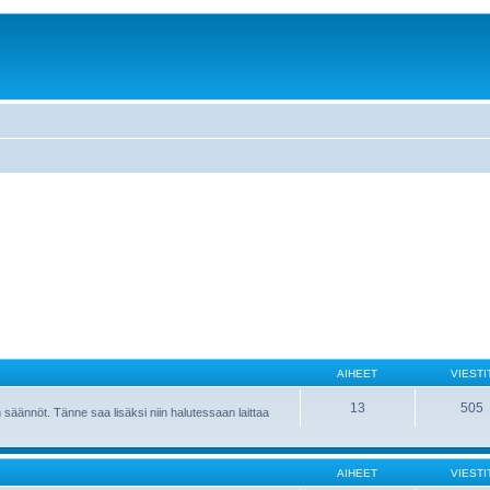
AIHEET
VIESTI
13
505
 säännöt. Tänne saa lisäksi niin halutessaan laittaa
AIHEET
VIESTI