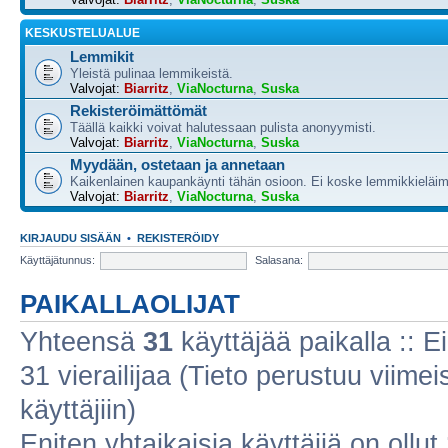
KESKUSTELUALUE
Lemmikit
Yleistä pulinaa lemmikeistä.
Valvojat:
Biarritz
,
ViaNocturna
,
Suska
Rekisteröimättömät
Täällä kaikki voivat halutessaan pulista anonyymisti.
Valvojat:
Biarritz
,
ViaNocturna
,
Suska
Myydään, ostetaan ja annetaan
Kaikenlainen kaupankäynti tähän osioon. Ei koske lemmikkieläim
Valvojat:
Biarritz
,
ViaNocturna
,
Suska
KIRJAUDU SISÄÄN
•
REKISTERÖIDY
Käyttäjätunnus:
Salasana:
PAIKALLAOLIJAT
Yhteensä
31
käyttäjää paikalla :: Ei
31 vierailijaa (Tieto perustuu viimeis
käyttäjiin)
Eniten yhtaikaisia käyttäjiä on ollut