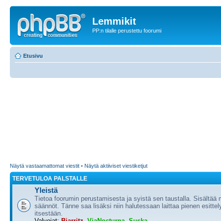
Lemmikit
PP:n tilalle perustettu foorumi
Etusivu
Näytä vastaamattomat viestit
•
Näytä aktiiviset viestiketjut
TERVETULOA PALSTALLE
Yleistä
Tietoa foorumin perustamisesta ja syistä sen taustalla. Sisältää
säännöt. Tänne saa lisäksi niin halutessaan laittaa pienen esittel
itsestään.
Valvojat:
Biarritz
,
ViaNocturna
,
Suska