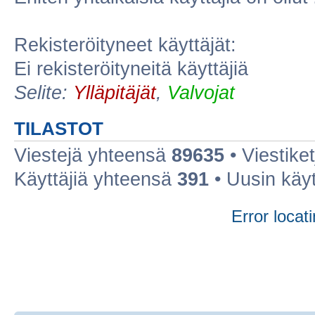
Rekisteröityneet käyttäjät:
Ei rekisteröityneitä käyttäjiä
Selite:
Ylläpitäjät
,
Valvojat
TILASTOT
Viestejä yhteensä
89635
• Viestike
Käyttäjiä yhteensä
391
• Uusin käy
Error locati