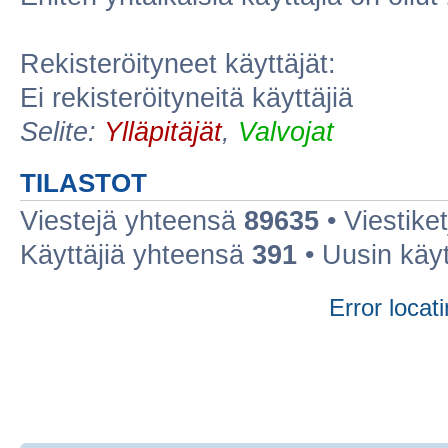
Rekisteröityneet käyttäjät:
Ei rekisteröityneitä käyttäjiä
Selite:
Ylläpitäjät
,
Valvojat
TILASTOT
Viestejä yhteensä
89635
• Viestike
Käyttäjiä yhteensä
391
• Uusin käy
Error locati