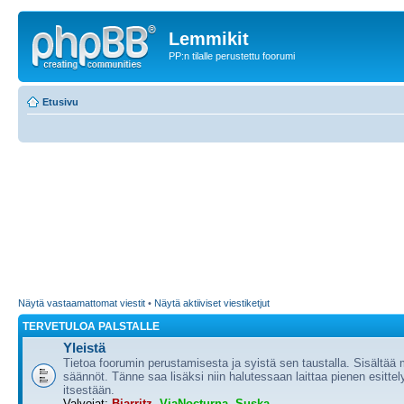
Lemmikit
PP:n tilalle perustettu foorumi
Etusivu
Näytä vastaamattomat viestit
•
Näytä aktiiviset viestiketjut
TERVETULOA PALSTALLE
Yleistä
Tietoa foorumin perustamisesta ja syistä sen taustalla. Sisältää
säännöt. Tänne saa lisäksi niin halutessaan laittaa pienen esittel
itsestään.
Valvojat:
Biarritz
,
ViaNocturna
,
Suska