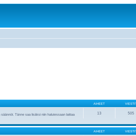
AIHEET
VIESTI
13
505
 säännöt. Tänne saa lisäksi niin halutessaan laittaa
AIHEET
VIESTI