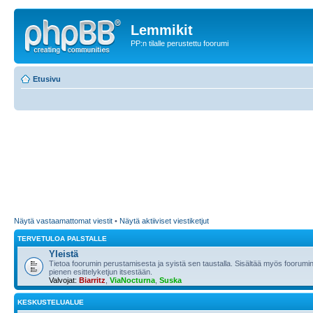
Lemmikit
PP:n tilalle perustettu foorumi
Etusivu
Näytä vastaamattomat viestit
•
Näytä aktiiviset viestiketjut
TERVETULOA PALSTALLE
Yleistä
Tietoa foorumin perustamisesta ja syistä sen taustalla. Sisältää myös foorumin
pienen esittelyketjun itsestään.
Valvojat:
Biarritz
,
ViaNocturna
,
Suska
KESKUSTELUALUE