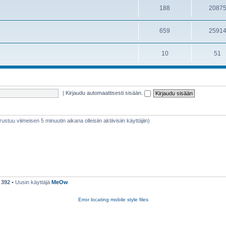
188
2087
659
2591
10
51
|
Kirjaudu automaattisesti sisään.
erustuu viimeisen 5 minuutin aikana olleisiin aktiivisiin käyttäjiin)
ä
392
• Uusin käyttäjä
MeOw
Error locating mobile style files