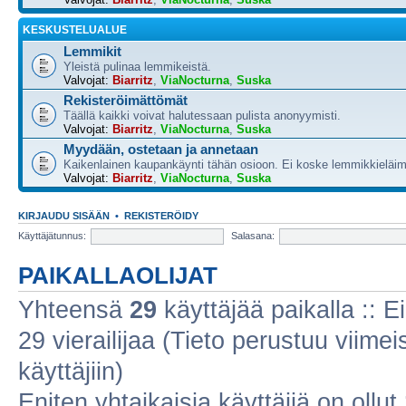
KESKUSTELUALUE
Lemmikit
Yleistä pulinaa lemmikeistä.
Valvojat:
Biarritz
,
ViaNocturna
,
Suska
Rekisteröimättömät
Täällä kaikki voivat halutessaan pulista anonyymisti.
Valvojat:
Biarritz
,
ViaNocturna
,
Suska
Myydään, ostetaan ja annetaan
Kaikenlainen kaupankäynti tähän osioon. Ei koske lemmikkieläim
Valvojat:
Biarritz
,
ViaNocturna
,
Suska
KIRJAUDU SISÄÄN
•
REKISTERÖIDY
Käyttäjätunnus:
Salasana:
PAIKALLAOLIJAT
Yhteensä
29
käyttäjää paikalla :: Ei
29 vierailijaa (Tieto perustuu viimeis
käyttäjiin)
Eniten yhtaikaisia käyttäjiä on ollut