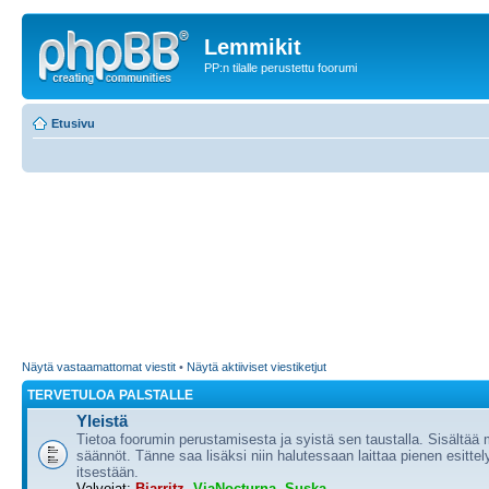
Lemmikit
PP:n tilalle perustettu foorumi
Etusivu
Näytä vastaamattomat viestit
•
Näytä aktiiviset viestiketjut
TERVETULOA PALSTALLE
Yleistä
Tietoa foorumin perustamisesta ja syistä sen taustalla. Sisältää
säännöt. Tänne saa lisäksi niin halutessaan laittaa pienen esittel
itsestään.
Valvojat:
Biarritz
,
ViaNocturna
,
Suska