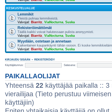
KESKUSTELUALUE
Lemmikit
Yleistä pulinaa lemmikeistä.
Valvojat:
Biarritz
,
ViaNocturna
,
Suska
Rekisteröimättömät
Täällä kaikki voivat halutessaan pulista anonyymisti.
Valvojat:
Biarritz
,
ViaNocturna
,
Suska
Myydään, ostetaan ja annetaan
Kaikenlainen kaupankäynti tähän osioon. Ei koske lemmikkieläim
Valvojat:
Biarritz
,
ViaNocturna
,
Suska
KIRJAUDU SISÄÄN
•
REKISTERÖIDY
Käyttäjätunnus:
Salasana:
PAIKALLAOLIJAT
Yhteensä
22
käyttäjää paikalla :: 3 
vierailijaa (Tieto perustuu viimeisen 
käyttäjiin)
Eniten yhtaikaisia käyttäjiä on ollut