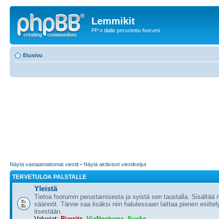
Lemmikit
PP:n tilalle perustettu foorumi
Etusivu
Näytä vastaamattomat viestit
•
Näytä aktiiviset viestiketjut
TERVETULOA PALSTALLE
Yleistä
Tietoa foorumin perustamisesta ja syistä sen taustalla. Sisältää
säännöt. Tänne saa lisäksi niin halutessaan laittaa pienen esittel
itsestään.
Valvojat:
Biarritz
,
ViaNocturna
,
Suska