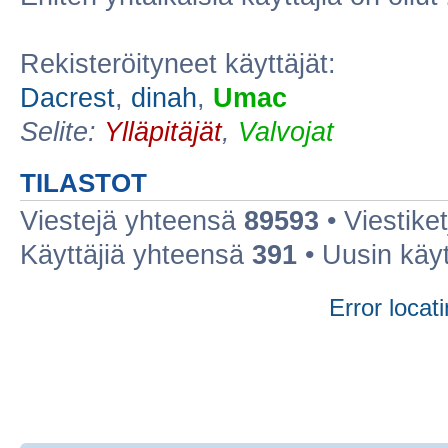
Rekisteröityneet käyttäjät:
Dacrest
,
dinah
,
Umac
Selite:
Ylläpitäjät
,
Valvojat
TILASTOT
Viestejä yhteensä
89593
• Viestike
Käyttäjiä yhteensä
391
• Uusin käy
Error locati