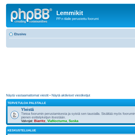
Lemmikit
PP:n tilalle perustettu foorumi
Etusivu
Näytä vastaamattomat viestit
•
Näytä aktiiviset viestiketjut
TERVETULOA PALSTALLE
Yleistä
Tietoa foorumin perustamisesta ja syistä sen taustalla. Sisältää myös foorumin
pienen esittelyketjun itsestään.
Valvojat:
Biarritz
,
ViaNocturna
,
Suska
KESKUSTELUALUE