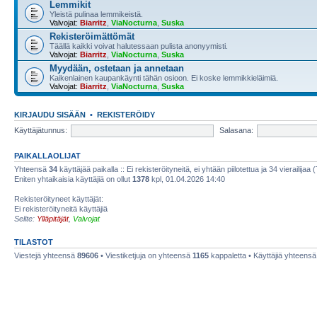
Lemmikit
Yleistä pulinaa lemmikeistä.
Valvojat:
Biarritz
,
ViaNocturna
,
Suska
Rekisteröimättömät
Täällä kaikki voivat halutessaan pulista anonyymisti.
Valvojat:
Biarritz
,
ViaNocturna
,
Suska
Myydään, ostetaan ja annetaan
Kaikenlainen kaupankäynti tähän osioon. Ei koske lemmikkieläimiä.
Valvojat:
Biarritz
,
ViaNocturna
,
Suska
KIRJAUDU SISÄÄN
•
REKISTERÖIDY
Käyttäjätunnus:
Salasana:
PAIKALLAOLIJAT
Yhteensä
34
käyttäjää paikalla :: Ei rekisteröityneitä, ei yhtään piilotettua ja 34 vierailijaa 
Eniten yhtaikaisia käyttäjiä on ollut
1378
kpl, 01.04.2026 14:40
Rekisteröityneet käyttäjät:
Ei rekisteröityneitä käyttäjiä
Selite:
Ylläpitäjät
,
Valvojat
TILASTOT
Viestejä yhteensä
89606
• Viestiketjuja on yhteensä
1165
kappaletta • Käyttäjiä yhteens