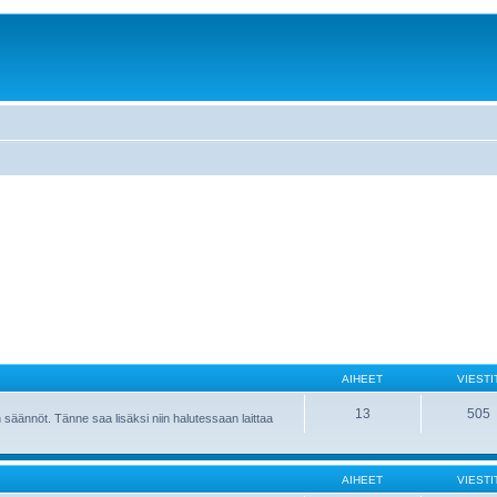
AIHEET
VIESTI
13
505
 säännöt. Tänne saa lisäksi niin halutessaan laittaa
AIHEET
VIESTI