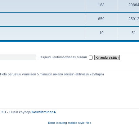
188
2086
659
2591
10
51
|
Kirjaudu automaattisesti sisään.
(Tieto perustuu viimeisen 5 minuutin aikana olleisiin aktiivisiin käyttäjiin)
ä
391
• Uusin käyttäjä
Koiraihminen4
Error locating mobile style files