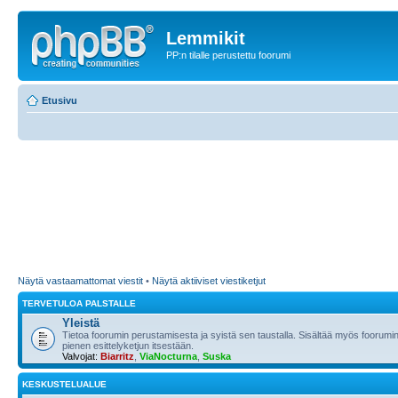
Lemmikit
PP:n tilalle perustettu foorumi
Etusivu
Näytä vastaamattomat viestit
•
Näytä aktiiviset viestiketjut
TERVETULOA PALSTALLE
Yleistä
Tietoa foorumin perustamisesta ja syistä sen taustalla. Sisältää myös foorumin
pienen esittelyketjun itsestään.
Valvojat:
Biarritz
,
ViaNocturna
,
Suska
KESKUSTELUALUE