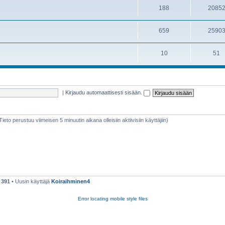
188
2085
659
2590
10
51
|
Kirjaudu automaattisesti sisään.
(Tieto perustuu viimeisen 5 minuutin aikana olleisiin aktiivisiin käyttäjiin)
ä
391
• Uusin käyttäjä
Koiraihminen4
Error locating mobile style files