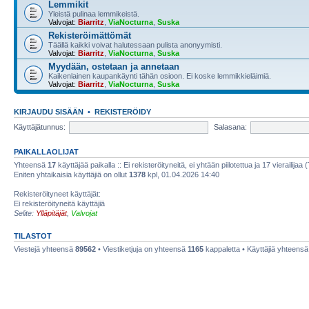
Lemmikit
Yleistä pulinaa lemmikeistä.
Valvojat:
Biarritz
,
ViaNocturna
,
Suska
Rekisteröimättömät
Täällä kaikki voivat halutessaan pulista anonyymisti.
Valvojat:
Biarritz
,
ViaNocturna
,
Suska
Myydään, ostetaan ja annetaan
Kaikenlainen kaupankäynti tähän osioon. Ei koske lemmikkieläimiä.
Valvojat:
Biarritz
,
ViaNocturna
,
Suska
KIRJAUDU SISÄÄN
•
REKISTERÖIDY
Käyttäjätunnus:
Salasana:
PAIKALLAOLIJAT
Yhteensä
17
käyttäjää paikalla :: Ei rekisteröityneitä, ei yhtään piilotettua ja 17 vierailijaa 
Eniten yhtaikaisia käyttäjiä on ollut
1378
kpl, 01.04.2026 14:40
Rekisteröityneet käyttäjät:
Ei rekisteröityneitä käyttäjiä
Selite:
Ylläpitäjät
,
Valvojat
TILASTOT
Viestejä yhteensä
89562
• Viestiketjuja on yhteensä
1165
kappaletta • Käyttäjiä yhteens