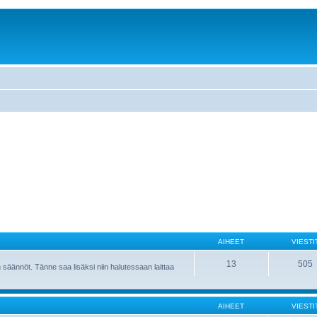
AIHEET
VIESTI
13
505
 säännöt. Tänne saa lisäksi niin halutessaan laittaa
AIHEET
VIESTI