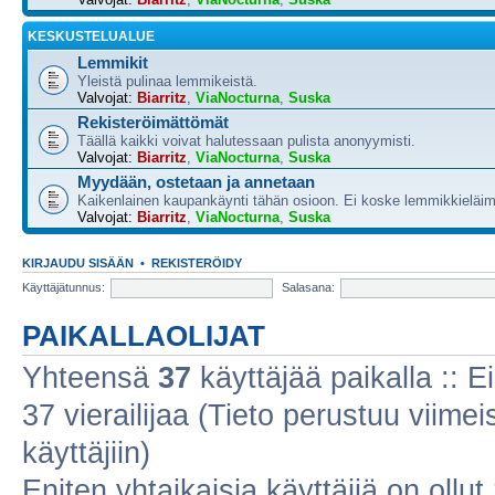
KESKUSTELUALUE
Lemmikit
Yleistä pulinaa lemmikeistä.
Valvojat:
Biarritz
,
ViaNocturna
,
Suska
Rekisteröimättömät
Täällä kaikki voivat halutessaan pulista anonyymisti.
Valvojat:
Biarritz
,
ViaNocturna
,
Suska
Myydään, ostetaan ja annetaan
Kaikenlainen kaupankäynti tähän osioon. Ei koske lemmikkieläim
Valvojat:
Biarritz
,
ViaNocturna
,
Suska
KIRJAUDU SISÄÄN
•
REKISTERÖIDY
Käyttäjätunnus:
Salasana:
PAIKALLAOLIJAT
Yhteensä
37
käyttäjää paikalla :: Ei
37 vierailijaa (Tieto perustuu viimeis
käyttäjiin)
Eniten yhtaikaisia käyttäjiä on ollut