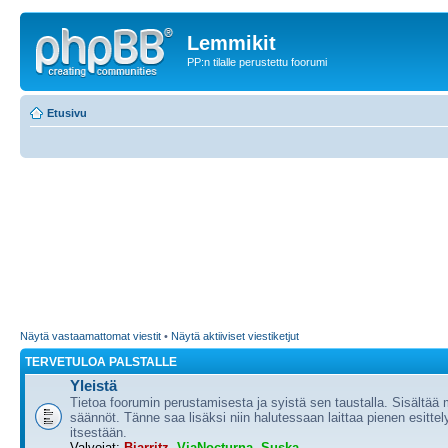
Lemmikit
PP:n tilalle perustettu foorumi
Etusivu
Näytä vastaamattomat viestit
•
Näytä aktiiviset viestiketjut
TERVETULOA PALSTALLE
Yleistä
Tietoa foorumin perustamisesta ja syistä sen taustalla. Sisältää
säännöt. Tänne saa lisäksi niin halutessaan laittaa pienen esittel
itsestään.
Valvojat:
Biarritz
,
ViaNocturna
,
Suska