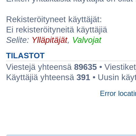
Rekisteröityneet käyttäjät:
Ei rekisteröityneitä käyttäjiä
Selite:
Ylläpitäjät
,
Valvojat
TILASTOT
Viestejä yhteensä
89635
• Viestike
Käyttäjiä yhteensä
391
• Uusin käy
Error locati