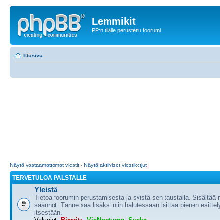
Lemmikit
PP:n tilalle perustettu foorumi
Etusivu
Näytä vastaamattomat viestit
•
Näytä aktiiviset viestiketjut
TERVETULOA PALSTALLE
Yleistä
Tietoa foorumin perustamisesta ja syistä sen taustalla. Sisältää
säännöt. Tänne saa lisäksi niin halutessaan laittaa pienen esittel
itsestään.
Valvojat:
Biarritz
,
ViaNocturna
,
Suska