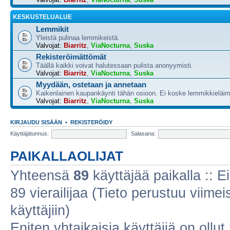
KESKUSTELUALUE
Lemmikit
Yleistä pulinaa lemmikeistä.
Valvojat:
Biarritz
,
ViaNocturna
,
Suska
Rekisteröimättömät
Täällä kaikki voivat halutessaan pulista anonyymisti.
Valvojat:
Biarritz
,
ViaNocturna
,
Suska
Myydään, ostetaan ja annetaan
Kaikenlainen kaupankäynti tähän osioon. Ei koske lemmikkieläim
Valvojat:
Biarritz
,
ViaNocturna
,
Suska
KIRJAUDU SISÄÄN
•
REKISTERÖIDY
Käyttäjätunnus:
Salasana:
PAIKALLAOLIJAT
Yhteensä
89
käyttäjää paikalla :: Ei
89 vierailijaa (Tieto perustuu viimeis
käyttäjiin)
Eniten yhtaikaisia käyttäjiä on ollut