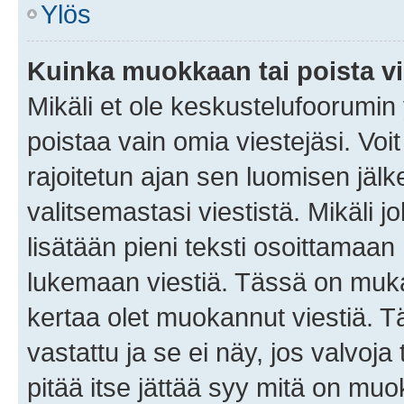
Ylös
Kuinka muokkaan tai poista vi
Mikäli et ole keskustelufoorumin y
poistaa vain omia viestejäsi. Voi
rajoitetun ajan sen luomisen jäl
valitsemastasi viestistä. Mikäli jo
lisätään pieni teksti osoittama
lukemaan viestiä. Tässä on mu
kertaa olet muokannut viestiä. Tä
vastattu ja se ei näy, jos valvoja
pitää itse jättää syy mitä on muo