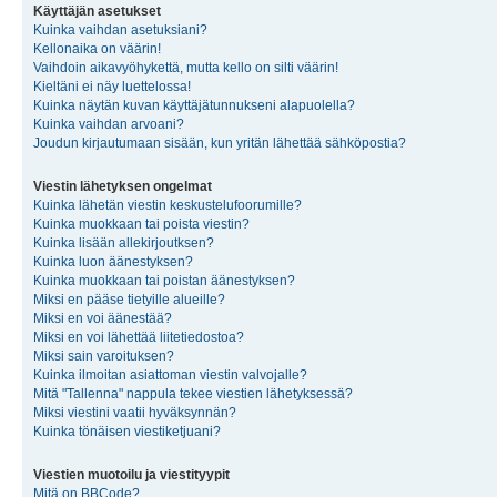
Käyttäjän asetukset
Kuinka vaihdan asetuksiani?
Kellonaika on väärin!
Vaihdoin aikavyöhykettä, mutta kello on silti väärin!
Kieltäni ei näy luettelossa!
Kuinka näytän kuvan käyttäjätunnukseni alapuolella?
Kuinka vaihdan arvoani?
Joudun kirjautumaan sisään, kun yritän lähettää sähköpostia?
Viestin lähetyksen ongelmat
Kuinka lähetän viestin keskustelufoorumille?
Kuinka muokkaan tai poista viestin?
Kuinka lisään allekirjoutksen?
Kuinka luon äänestyksen?
Kuinka muokkaan tai poistan äänestyksen?
Miksi en pääse tietyille alueille?
Miksi en voi äänestää?
Miksi en voi lähettää liitetiedostoa?
Miksi sain varoituksen?
Kuinka ilmoitan asiattoman viestin valvojalle?
Mitä "Tallenna" nappula tekee viestien lähetyksessä?
Miksi viestini vaatii hyväksynnän?
Kuinka tönäisen viestiketjuani?
Viestien muotoilu ja viestityypit
Mitä on BBCode?