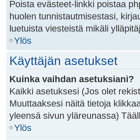
Poista evästeet-linkki poistaa p
huolen tunnistautmisestasi, kirja
luetuista viesteistä mikäli ylläpitä
Ylös
Käyttäjän asetukset
Kuinka vaihdan asetuksiani?
Kaikki asetuksesi (Jos olet rekist
Muuttaaksesi näitä tietoja klikka
yleensä sivun yläreunassa) Tääll
Ylös