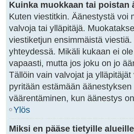
Kuinka muokkaan tai poistan
Kuten viestitkin. Äänestystä voi
valvoja tai ylläpitäjä. Muokatak
viestiketjun ensimmäistä viestiä
yhteydessä. Mikäli kukaan ei ol
vapaasti, mutta jos joku on jo ä
Tällöin vain valvojat ja ylläpitäjä
pyritään estämään äänestyksen 
väärentäminen, kun äänestys on
Ylös
Miksi en pääse tietyille alueill