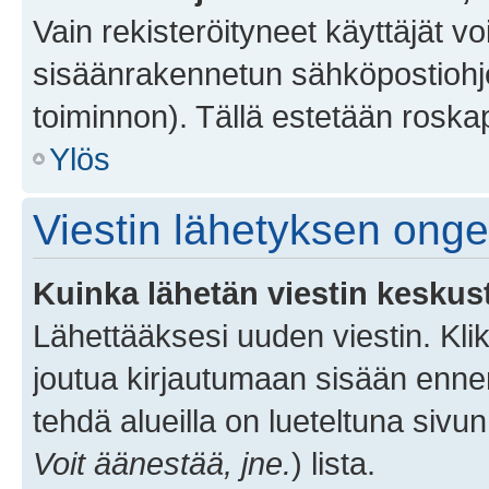
Vain rekisteröityneet käyttäjät v
sisäänrakennetun sähköpostiohjel
toiminnon). Tällä estetään roskap
Ylös
Viestin lähetyksen ong
Kuinka lähetän viestin keskus
Lähettääksesi uuden viestin. Kl
joutua kirjautumaan sisään ennen 
tehdä alueilla on lueteltuna sivun
Voit äänestää, jne.
) lista.