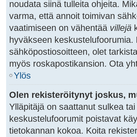
noudata siinä tulleita ohjeita. Mi
varma, että annoit toimivan sähk
vaatimiseen on vähentää
villejä
k
hyväkseen keskustelufoorumia. Mi
sähköpostiosoitteen, olet tarkista
myös roskapostikansion. Ota yhte
Ylös
Olen rekisteröitynyt joskus, 
Ylläpitäjä on saattanut sulkea ta
keskustelufoorumit poistavat k
tietokannan kokoa. Koita rekister