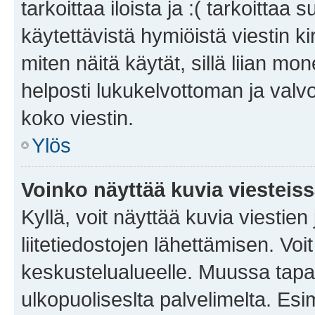
tarkoittaa iloista ja :( tarkoittaa 
käytettävistä hymiöistä viestin k
miten näitä käytät, sillä liian m
helposti lukukelvottoman ja valvo
koko viestin.
Ylös
Voinko näyttää kuvia viesteis
Kyllä, voit näyttää kuvia viestien 
liitetiedostojen lähettämisen. Vo
keskustelualueelle. Muussa tapa
ulkopuoliseslta palvelimelta. Es