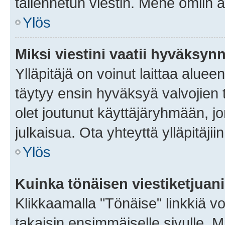
tallennetun viestin. Mene omiin a
Ylös
Miksi viestini vaatii hyväksyn
Ylläpitäjä on voinut laittaa alueen
täytyy ensin hyväksyä valvojien 
olet joutunut käyttäjäryhmään, jo
julkaisua. Ota yhteyttä ylläpitäjii
Ylös
Kuinka tönäisen viestiketjuan
Klikkaamalla "Tönäise" linkkiä voi
takaisin ensimmäiselle sivulle. M