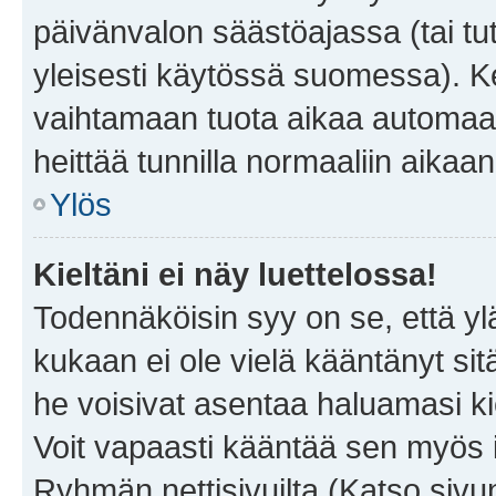
päivänvalon säästöajassa (tai tu
yleisesti käytössä suomessa). Ke
vaihtamaan tuota aikaa automaatti
heittää tunnilla normaaliin aikaan
Ylös
Kieltäni ei näy luettelossa!
Todennäköisin syy on se, että yläp
kukaan ei ole vielä kääntänyt sitä 
he voisivat asentaa haluamasi ki
Voit vapaasti kääntää sen myös i
Ryhmän nettisivuilta (Katso sivun