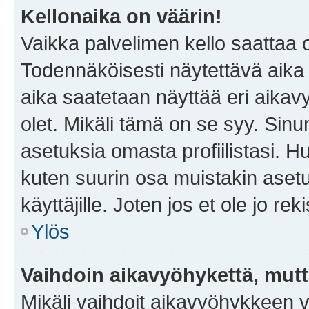
Kellonaika on väärin!
Vaikka palvelimen kello saattaa 
Todennäköisesti näytettävä aika
aika saatetaan näyttää eri aika
olet. Mikäli tämä on se syy. Si
asetuksia omasta profiilistasi. 
kuten suurin osa muistakin asetuks
käyttäjille. Joten jos et ole jo rek
Ylös
Vaihdoin aikavyöhykettä, mutta 
Mikäli vaihdoit aikavyöhykkeen 