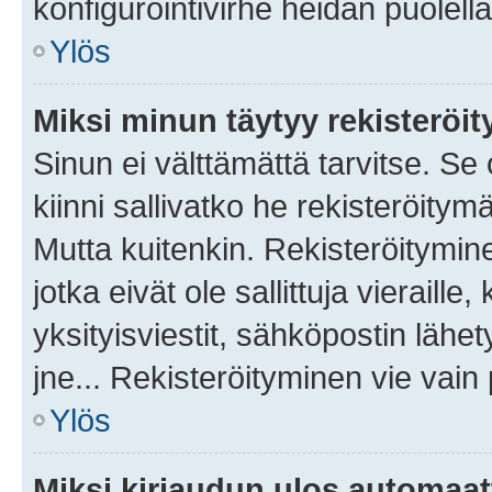
konfigurointivirhe heidän puolella
Ylös
Miksi minun täytyy rekisteröit
Sinun ei välttämättä tarvitse. Se
kiinni sallivatko he rekisteröitym
Mutta kuitenkin. Rekisteröitymine
jotka eivät ole sallittuja vierail
yksityisviestit, sähköpostin lähet
jne... Rekisteröityminen vie vain
Ylös
Miksi kirjaudun ulos automaat