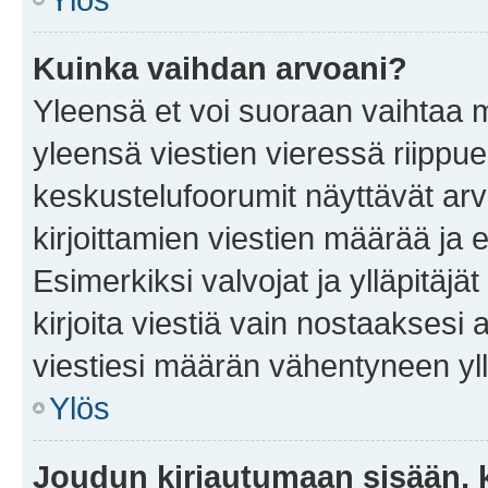
Kuinka vaihdan arvoani?
Yleensä et voi suoraan vaihtaa 
yleensä viestien vieressä riippu
keskustelufoorumit näyttävät ar
kirjoittamien viestien määrää ja er
Esimerkiksi valvojat ja ylläpitäjä
kirjoita viestiä vain nostaakses
viestiesi määrän vähentyneen yl
Ylös
Joudun kirjautumaan sisään, k