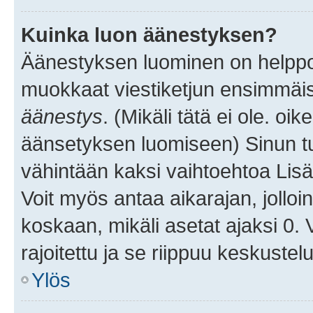
Kuinka luon äänestyksen?
Äänestyksen luominen on helppoa.
muokkaat viestiketjun ensimmäis
äänestys
. (Mikäli tätä ei ole. oik
äänsetyksen luomiseen) Sinun tu
vähintään kaksi vaihtoehtoa Lisää
Voit myös antaa aikarajan, jolloi
koskaan, mikäli asetat ajaksi 0.
rajoitettu ja se riippuu keskustel
Ylös