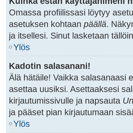
Kuinka estän käyttäjänimeni n
Omassa profiilissasi löytyy aset
asetuksen kohtaan
päällä
. Näkym
ja itsellesi. Sinut lasketaan tällö
Ylös
Kadotin salasanani!
Älä hätäile! Vaikka salasanaasi 
asettaa uusiksi. Asettaaksesi s
kirjautumissivulle ja napsauta
Un
ja pääset pian kirjautumaan sisä
Ylös