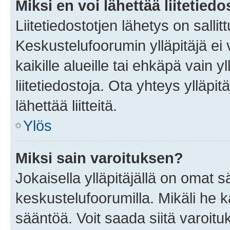
Miksi en voi lähettää liitetied
Liitetiedostotjen lähetys on sallit
Keskustelufoorumin ylläpitäjä ei v
kaikille alueille tai ehkäpä vain 
liitetiedostoja. Ota yhteys ylläpit
lähettää liitteitä.
Ylös
Miksi sain varoituksen?
Jokaisella ylläpitäjällä on omat 
keskustelufoorumilla. Mikäli he ka
sääntöä. Voit saada siitä varoi