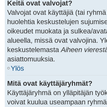
Keitä ovat valvojat?
Valvojat ovat käyttäjiä (tai ryhmä
huolehtia keskustelujen sujumise
oikeudet muokata ja sulkea/avata, 
alueella, missä ovat valvojina. Y
keskustelemasta
Aiheen vierest
asiattomuuksia.
Ylös
Mitä ovat käyttäjäryhmät?
Käyttäjäryhmä on ylläpitäjän työka
voivat kuulua useampaan ryhmään