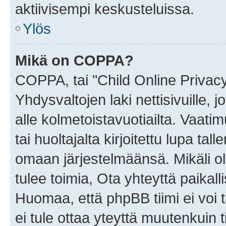
aktiivisempi keskusteluissa.
Ylös
Mikä on COPPA?
COPPA, tai "Child Online Privac
Yhdysvaltojen laki nettisivuille, 
alle kolmetoistavuotiailta. Vaa
tai huoltajalta kirjoitettu lupa ta
omaan järjestelmäänsä. Mikäli 
tulee toimia, Ota yhteyttä paika
Huomaa, että phpBB tiimi ei voi t
ei tule ottaa yteyttä muutenkuin t