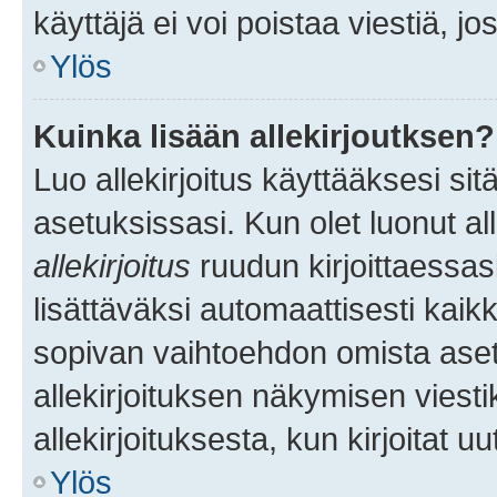
käyttäjä ei voi poistaa viestiä, jo
Ylös
Kuinka lisään allekirjoutksen?
Luo allekirjoitus käyttääksesi si
asetuksissasi. Kun olet luonut all
allekirjoitus
ruudun kirjoittaessasi
lisättäväksi automaattisesti kaikki
sopivan vaihtoehdon omista asetu
allekirjoituksen näkymisen viesti
allekirjoituksesta, kun kirjoitat uu
Ylös