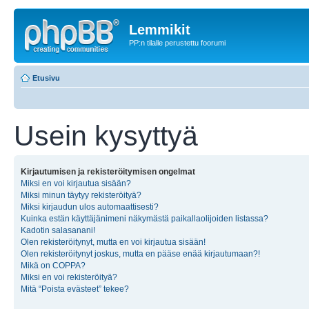
Lemmikit
PP:n tilalle perustettu foorumi
Etusivu
Usein kysyttyä
Kirjautumisen ja rekisteröitymisen ongelmat
Miksi en voi kirjautua sisään?
Miksi minun täytyy rekisteröityä?
Miksi kirjaudun ulos automaattisesti?
Kuinka estän käyttäjänimeni näkymästä paikallaolijoiden listassa?
Kadotin salasanani!
Olen rekisteröitynyt, mutta en voi kirjautua sisään!
Olen rekisteröitynyt joskus, mutta en pääse enää kirjautumaan?!
Mikä on COPPA?
Miksi en voi rekisteröityä?
Mitä “Poista evästeet” tekee?