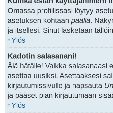
Kuinka estän käyttäjänimeni n
Omassa profiilissasi löytyy aset
asetuksen kohtaan
päällä
. Näkym
ja itsellesi. Sinut lasketaan tällö
Ylös
Kadotin salasanani!
Älä hätäile! Vaikka salasanaasi 
asettaa uusiksi. Asettaaksesi s
kirjautumissivulle ja napsauta
Un
ja pääset pian kirjautumaan sisä
Ylös