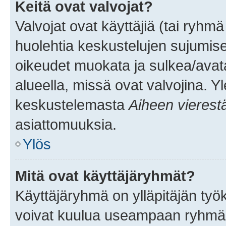
Keitä ovat valvojat?
Valvojat ovat käyttäjiä (tai ryhmä
huolehtia keskustelujen sujumise
oikeudet muokata ja sulkea/avata, 
alueella, missä ovat valvojina. Y
keskustelemasta
Aiheen vierest
asiattomuuksia.
Ylös
Mitä ovat käyttäjäryhmät?
Käyttäjäryhmä on ylläpitäjän työka
voivat kuulua useampaan ryhmään