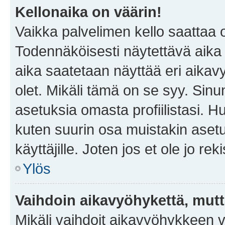
Kellonaika on väärin!
Vaikka palvelimen kello saattaa 
Todennäköisesti näytettävä aika
aika saatetaan näyttää eri aika
olet. Mikäli tämä on se syy. Si
asetuksia omasta profiilistasi. 
kuten suurin osa muistakin asetuks
käyttäjille. Joten jos et ole jo rek
Ylös
Vaihdoin aikavyöhykettä, mutta 
Mikäli vaihdoit aikavyöhykkeen 