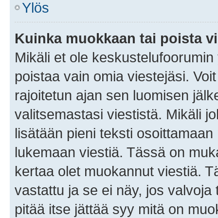
Ylös
Kuinka muokkaan tai poista vi
Mikäli et ole keskustelufoorumin y
poistaa vain omia viestejäsi. Voi
rajoitetun ajan sen luomisen jäl
valitsemastasi viestistä. Mikäli jo
lisätään pieni teksti osoittama
lukemaan viestiä. Tässä on mu
kertaa olet muokannut viestiä. Tä
vastattu ja se ei näy, jos valvoja
pitää itse jättää syy mitä on muo