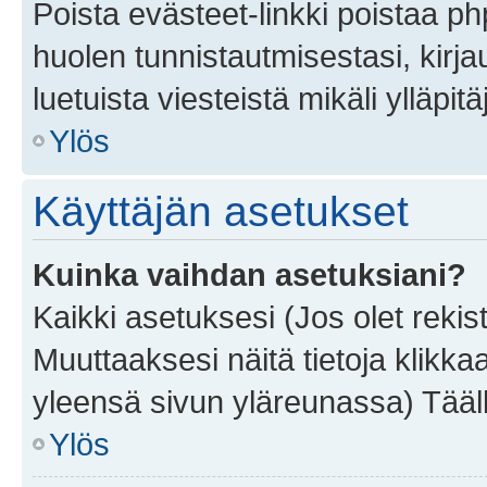
Poista evästeet-linkki poistaa p
huolen tunnistautmisestasi, kirja
luetuista viesteistä mikäli ylläpitä
Ylös
Käyttäjän asetukset
Kuinka vaihdan asetuksiani?
Kaikki asetuksesi (Jos olet rekist
Muuttaaksesi näitä tietoja klikka
yleensä sivun yläreunassa) Tääll
Ylös