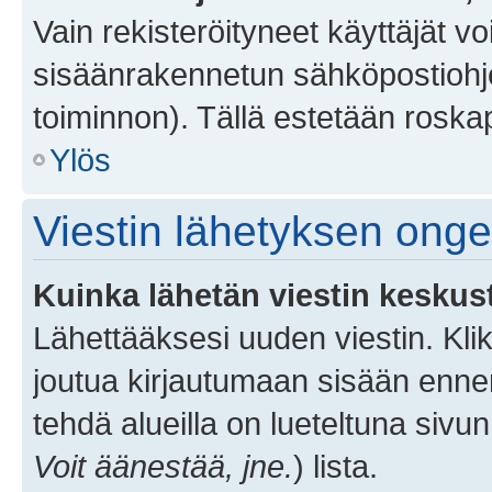
Vain rekisteröityneet käyttäjät v
sisäänrakennetun sähköpostiohjel
toiminnon). Tällä estetään roskap
Ylös
Viestin lähetyksen ong
Kuinka lähetän viestin keskus
Lähettääksesi uuden viestin. Kl
joutua kirjautumaan sisään ennen 
tehdä alueilla on lueteltuna sivun
Voit äänestää, jne.
) lista.