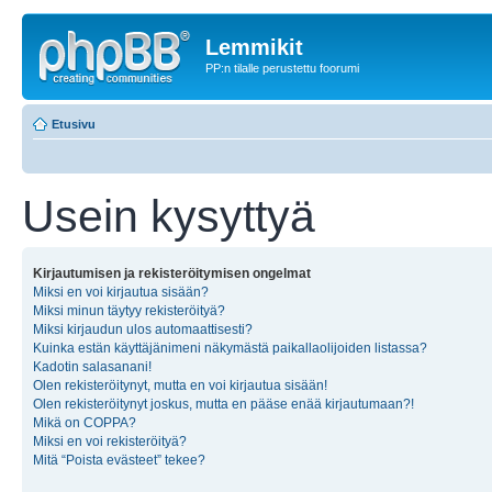
Lemmikit
PP:n tilalle perustettu foorumi
Etusivu
Usein kysyttyä
Kirjautumisen ja rekisteröitymisen ongelmat
Miksi en voi kirjautua sisään?
Miksi minun täytyy rekisteröityä?
Miksi kirjaudun ulos automaattisesti?
Kuinka estän käyttäjänimeni näkymästä paikallaolijoiden listassa?
Kadotin salasanani!
Olen rekisteröitynyt, mutta en voi kirjautua sisään!
Olen rekisteröitynyt joskus, mutta en pääse enää kirjautumaan?!
Mikä on COPPA?
Miksi en voi rekisteröityä?
Mitä “Poista evästeet” tekee?