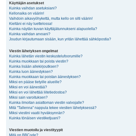
Käyttäjän asetukset
Kuinka vaihdan asetuksiani?
Kellonaika on väärin!
Vaihdoin aikavyöhykettä, mutta kello on silti väärin!
Kieltäni ei näy luettelossa!
Kuinka näytän kuvan käyttäjätunnukseni alapuolella?
Kuinka vaihdan arvoani?
Joudun kirjautumaan sisään, kun yritän lähettää sähköpostia?
Viestin lähetyksen ongelmat
Kuinka lähetän viestin keskustelufoorumille?
Kuinka muokkaan tai poista viestin?
Kuinka lisään allekirjoutksen?
Kuinka luon äänestyksen?
Kuinka muokkaan tai poistan äänestyksen?
Miksi en pääse tietyille alueille?
Miksi en voi äänestää?
Miksi en voi lähettää liitetiedostoa?
Miksi sain varoituksen?
Kuinka ilmoitan asiattoman viestin valvojalle?
Mitä "Tallenna" nappula tekee viestien lähetyksessä?
Miksi viestini vaatii hyväksynnän?
Kuinka tönäisen viestiketjuani?
Viestien muotoilu ja viestityypit
Mitä on BBCode?