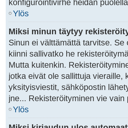
konfigurointivirhe heidän puolella
Ylös
Miksi minun täytyy rekisteröit
Sinun ei välttämättä tarvitse. Se
kiinni sallivatko he rekisteröitym
Mutta kuitenkin. Rekisteröitymine
jotka eivät ole sallittuja vierail
yksityisviestit, sähköpostin lähet
jne... Rekisteröityminen vie vain
Ylös
Miksi kirjaudun ulos automaat