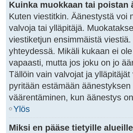
Kuinka muokkaan tai poistan
Kuten viestitkin. Äänestystä voi
valvoja tai ylläpitäjä. Muokatak
viestiketjun ensimmäistä viestiä
yhteydessä. Mikäli kukaan ei ol
vapaasti, mutta jos joku on jo ä
Tällöin vain valvojat ja ylläpitäjä
pyritään estämään äänestyksen 
väärentäminen, kun äänestys on
Ylös
Miksi en pääse tietyille alueill