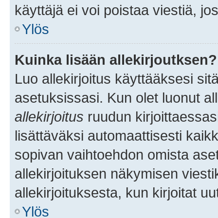
käyttäjä ei voi poistaa viestiä, jo
Ylös
Kuinka lisään allekirjoutksen?
Luo allekirjoitus käyttääksesi si
asetuksissasi. Kun olet luonut all
allekirjoitus
ruudun kirjoittaessasi
lisättäväksi automaattisesti kaikki
sopivan vaihtoehdon omista asetu
allekirjoituksen näkymisen viesti
allekirjoituksesta, kun kirjoitat uu
Ylös