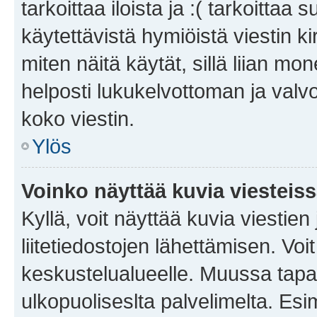
tarkoittaa iloista ja :( tarkoittaa 
käytettävistä hymiöistä viestin k
miten näitä käytät, sillä liian m
helposti lukukelvottoman ja valvo
koko viestin.
Ylös
Voinko näyttää kuvia viesteis
Kyllä, voit näyttää kuvia viestien 
liitetiedostojen lähettämisen. Vo
keskustelualueelle. Muussa tapa
ulkopuoliseslta palvelimelta. Es