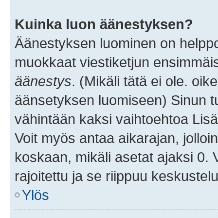
Kuinka luon äänestyksen?
Äänestyksen luominen on helppoa.
muokkaat viestiketjun ensimmäis
äänestys
. (Mikäli tätä ei ole. oik
äänsetyksen luomiseen) Sinun tu
vähintään kaksi vaihtoehtoa Lisää
Voit myös antaa aikarajan, jolloi
koskaan, mikäli asetat ajaksi 0.
rajoitettu ja se riippuu keskustel
Ylös