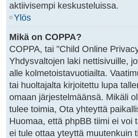
aktiivisempi keskusteluissa.
Ylös
Mikä on COPPA?
COPPA, tai "Child Online Privac
Yhdysvaltojen laki nettisivuille, 
alle kolmetoistavuotiailta. Vaa
tai huoltajalta kirjoitettu lupa ta
omaan järjestelmäänsä. Mikäli 
tulee toimia, Ota yhteyttä paika
Huomaa, että phpBB tiimi ei voi t
ei tule ottaa yteyttä muutenkuin t