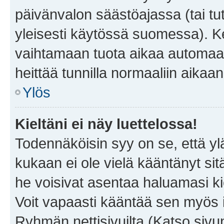
päivänvalon säästöajassa (tai tu
yleisesti käytössä suomessa). Ke
vaihtamaan tuota aikaa automaatti
heittää tunnilla normaaliin aikaan
Ylös
Kieltäni ei näy luettelossa!
Todennäköisin syy on se, että yläp
kukaan ei ole vielä kääntänyt sitä 
he voisivat asentaa haluamasi ki
Voit vapaasti kääntää sen myös i
Ryhmän nettisivuilta (Katso sivun