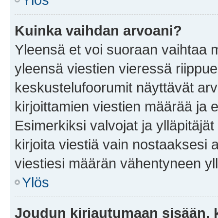
Kuinka vaihdan arvoani?
Yleensä et voi suoraan vaihtaa 
yleensä viestien vieressä riippu
keskustelufoorumit näyttävät ar
kirjoittamien viestien määrää ja er
Esimerkiksi valvojat ja ylläpitäjä
kirjoita viestiä vain nostaakses
viestiesi määrän vähentyneen yl
Ylös
Joudun kirjautumaan sisään, k