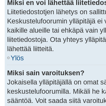
Miksi en voi lähettää liitetied
Liitetiedostotjen lähetys on sallit
Keskustelufoorumin ylläpitäjä ei v
kaikille alueille tai ehkäpä vain 
liitetiedostoja. Ota yhteys ylläpit
lähettää liitteitä.
Ylös
Miksi sain varoituksen?
Jokaisella ylläpitäjällä on omat 
keskustelufoorumilla. Mikäli he ka
sääntöä. Voit saada siitä varoi