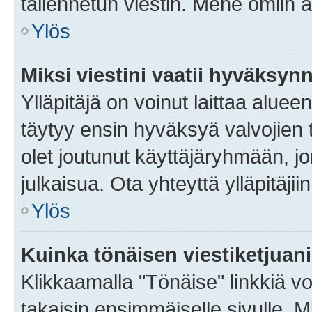
tallennetun viestin. Mene omiin a
Ylös
Miksi viestini vaatii hyväksyn
Ylläpitäjä on voinut laittaa alueen
täytyy ensin hyväksyä valvojien 
olet joutunut käyttäjäryhmään, jo
julkaisua. Ota yhteyttä ylläpitäjii
Ylös
Kuinka tönäisen viestiketjuan
Klikkaamalla "Tönäise" linkkiä voi
takaisin ensimmäiselle sivulle. M