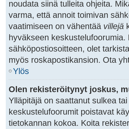
noudata siinä tulleita ohjeita. Mi
varma, että annoit toimivan sähk
vaatimiseen on vähentää
villejä
k
hyväkseen keskustelufoorumia. Mi
sähköpostiosoitteen, olet tarkista
myös roskapostikansion. Ota yhte
Ylös
Olen rekisteröitynyt joskus, 
Ylläpitäjä on saattanut sulkea ta
keskustelufoorumit poistavat k
tietokannan kokoa. Koita rekister