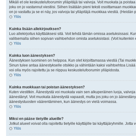
Mikäli et ole keskustelufoorumin ylläpitäjä tai valvoja. Voit muokata ja poista
joku on jo vastannut viestiisi. Siihen lisätään pieni teksti osoittamaan mu
on jo vastattu ja se ei näy, jos valvoja tai ylläpitäjä muokkaa viestiä. (Heidän 
Ylös
Kuinka lisään allekirjoutksen?
Luo allekirjoitus käyttääksesi sitä. Voit tehdä tämän omissa asetuksissasi. Kun 
valitsemalla siihen sopivan vaihtoehdon omista asetuksistasi. (Voit kuitenkin es
Ylös
Kuinka luon äänestyksen?
Äänestyksen luominen on helppoa. Kun olet kirjoittamassa viestiä (Tai muokk
Sinun tulee antaa äänestykselle otsikko ja vähintään kaksi vaihtoehtoa Lisää k
voi olla myös rajoitettu ja se riippuu keskustelufoorumin ylläpidosta.
Ylös
Kuinka muokkaan tai poistan äänestyksen?
Kuten viestitkin. Äänestystä voi muokata vain sen alkuperäinen luoja, valvoja
äänestänyt. Voit muokata äänestystä vapaasti, mutta jos joku on jo äänestänyt
äänestystuosten väärentäminen, kun äänestys on vielä voimassa.
Ylös
Miksi en pääse tietyille alueille?
Jotkut alueet voivat olla rajoitettu tietyille käyttäjille tai käyttäjäryhmille. Jotta
Ylös