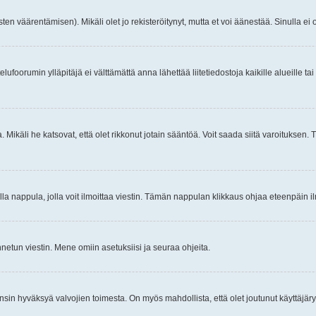
ten väärentämisen). Mikäli olet jo rekisteröitynyt, mutta et voi äänestää. Sinulla ei o
telufoorumin ylläpitäjä ei välttämättä anna lähettää liitetiedostoja kaikille alueille 
. Mikäli he katsovat, että olet rikkonut jotain sääntöä. Voit saada siitä varoituks
isi olla nappula, jolla voit ilmoittaa viestin. Tämän nappulan klikkaus ohjaa eteenpäin 
etun viestin. Mene omiin asetuksiisi ja seuraa ohjeita.
y ensin hyväksyä valvojien toimesta. On myös mahdollista, että olet joutunut käyttäjäry