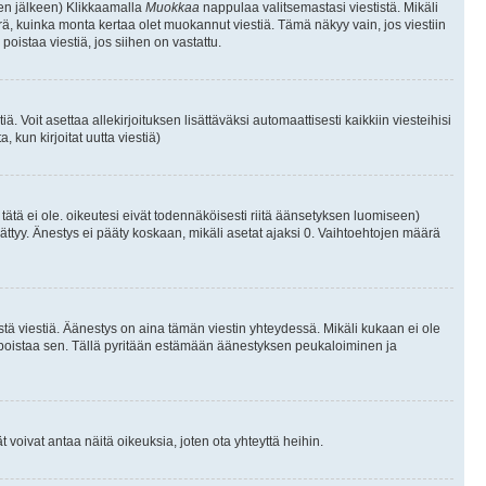
isen jälkeen) Klikkaamalla
Muokkaa
nappulaa valitsemastasi viestistä. Mikäli
, kuinka monta kertaa olet muokannut viestiä. Tämä näkyy vain, jos viestiin
poistaa viestiä, jos siihen on vastattu.
iä. Voit asettaa allekirjoituksen lisättäväksi automaattisesti kaikkiin viesteihisi
 kun kirjoitat uutta viestiä)
i tätä ei ole. oikeutesi eivät todennäköisesti riitä äänsetyksen luomiseen)
ättyy. Änestys ei pääty koskaan, mikäli asetat ajaksi 0. Vaihtoehtojen määrä
stä viestiä. Äänestys on aina tämän viestin yhteydessä. Mikäli kukaan ei ole
tai poistaa sen. Tällä pyritään estämään äänestyksen peukaloiminen ja
täjät voivat antaa näitä oikeuksia, joten ota yhteyttä heihin.