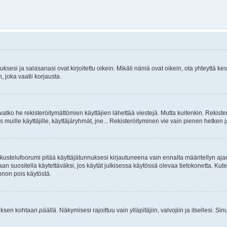
sesi ja salasanasi ovat kirjoitettu oikein. Mikäli nämä ovat oikein, ota yhteyttä ke
, joka vaatii korjausta.
ivatko he rekisteröitymättömien käyttäjien lähettää viestejä. Mutta kuitenkin. Rekister
s muille käyttäjille, käyttäjäryhmät, jne... Rekisteröityminen vie vain pienen hetken 
kustelufoorumi pitää käyttäjätunnuksesi kirjautuneena vain ennalta määritellyn ajan
an suositella käytettäväksi, jos käytät julkisessa käytössä olevaa tietokonetta. Kuten
innon pois käytöstä.
etuksen kohtaan
päällä
. Näkymisesi rajoittuu vain ylläpitäjiin, valvojiin ja itsellesi. S