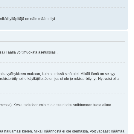
käli ylläpitäjä on näin määritellyt.
a) Täällä voit muokata asetuksiasi.
 aikavyöhykkeen mukaan, kuin se missä sinä olet. Mikäli tämä on se syy.
eröityneille käyttäjille. Joten jos et ole jo rekisteröitynyt. Nyt voisi olla
omessa). Keskustelufoorumia ei ole suuniteltu vaihtamaan tuota aikaa
sentaa haluamasi kielen. Mikäli käännöstä ei ole olemassa. Voit vapaasti kääntää