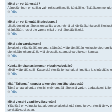
Miksi en voi äänestää?
Äänestäminen on sallittu vain rekisteröityneille käyttäjille. (Estääksemme tulos
Ylös
Miksi en voi lähettää liitetiedostoa?
Liitetiedostotjen lähetys on sallittu alue, ryhmä tai käyttäjäkohtaisesti. Keskus
ylläpitäjään, jos et ole varma miksi et voi lähettää liitteitä.
Ylös
Miksi sain varoituksen?
Jokaisella ylläpitäjällä on omat sääntösä ylläpitämällään keskustelufoorumilla
ole mitään tekemistä tietyllä sivustolla saamasi varoituksen kanssa.
Ylös
Kuinka ilmoitan asiattoman viestin valvojalle?
Mikäli ylläpitäjä sallii. Katso sitä viestiä, jonka haluat ilmoittaa ja siinä pitä
Ylös
Mitä "Tallenna" nappula tekee viestien lähetyksessä?
Tämä antaa tallentaa viestisi myöhempää lähetystä varten. Ladataksesi tallenn
Ylös
Miksi viestini vaatii hyväksynnän?
Ylläpitäjä on voinut laittaa alueen sellaiseksi, että sinne tulevat viestit täyty
selvittääksesi asian.