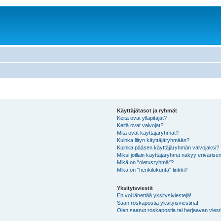
Käyttäjätasot ja ryhmät
Keitä ovat ylläpitäjät?
Keitä ovat valvojat?
Mitä ovat käyttäjäryhmät?
Kuinka liityn käyttäjäryhmään?
Kuinka pääsen käyttäjäryhmän valvojaksi?
Miksi joillain käyttäjäryhmä näkyy erivärise
Mikä on "oletusryhmä"?
Mikä on "henkilökunta" linkki?
Yksityisviestit
En voi lähettää yksitysiviestejä!
Saan roskapostia yksityisviestinä!
Olen saanut roskapostia tai herjaavan viesti