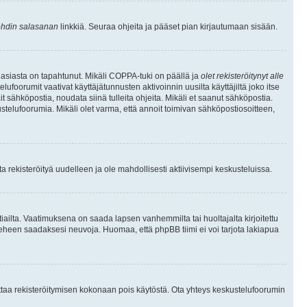
hdin salasanan
linkkiä. Seuraa ohjeita ja pääset pian kirjautumaan sisään.
 asiasta on tapahtunut. Mikäli COPPA-tuki on päällä ja
olet rekisteröitynyt alle
ufoorumit vaativat käyttäjätunnusten aktivoinnin uusilta käyttäjiltä joko itse
ait sähköpostia, noudata siinä tulleita ohjeita. Mikäli et saanut sähköpostia.
telufoorumia. Mikäli olet varma, että annoit toimivan sähköpostiosoitteen,
 rekisteröityä uudelleen ja ole mahdollisesti aktiivisempi keskusteluissa.
tiailta. Vaatimuksena on saada lapsen vanhemmilta tai huoltajalta kirjoitettu
ieheen saadaksesi neuvoja. Huomaa, että phpBB tiimi ei voi tarjota lakiapua
 ottaa rekisteröitymisen kokonaan pois käytöstä. Ota yhteys keskustelufoorumin