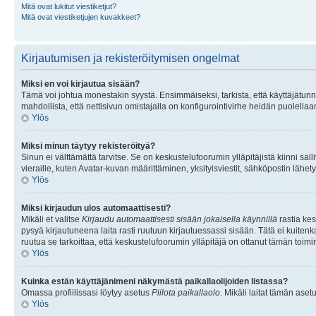
Mitä ovat lukitut viestiketjut?
Mitä ovat viestiketjujen kuvakkeet?
Kirjautumisen ja rekisteröitymisen ongelmat
Miksi en voi kirjautua sisään?
Tämä voi johtua monestakin syystä. Ensimmäiseksi, tarkista, että käyttäjätunnuk
mahdollista, että nettisivun omistajalla on konfigurointivirhe heidän puolellaan
Ylös
Miksi minun täytyy rekisteröityä?
Sinun ei välttämättä tarvitse. Se on keskustelufoorumin ylläpitäjistä kiinni sall
vieraille, kuten Avatar-kuvan määrittäminen, yksityisviestit, sähköpostin lähety
Ylös
Miksi kirjaudun ulos automaattisesti?
Mikäli et valitse
Kirjaudu automaattisesti sisään jokaisella käynnillä
rastia kes
pysyä kirjautuneena laita rasti ruutuun kirjautuessassi sisään. Tätä ei kuitenka
ruutua se tarkoittaa, että keskustelufoorumin ylläpitäjä on ottanut tämän toim
Ylös
Kuinka estän käyttäjänimeni näkymästä paikallaolijoiden listassa?
Omassa profiilissasi löytyy asetus
Piilota paikallaolo
. Mikäli laitat tämän as
Ylös