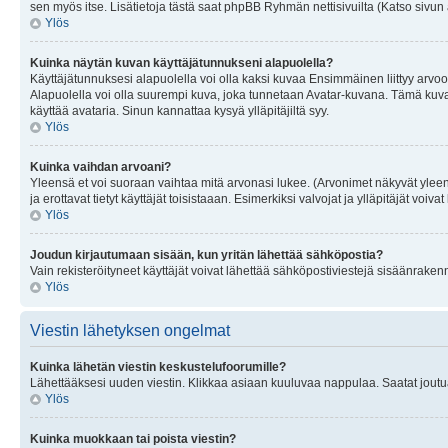
sen myös itse. Lisätietoja tästä saat phpBB Ryhmän nettisivuilta (Katso sivun 
Ylös
Kuinka näytän kuvan käyttäjätunnukseni alapuolella?
Käyttäjätunnuksesi alapuolella voi olla kaksi kuvaa Ensimmäinen liittyy arvoosi
Alapuolella voi olla suurempi kuva, joka tunnetaan Avatar-kuvana. Tämä kuva o
käyttää avataria. Sinun kannattaa kysyä ylläpitäjiltä syy.
Ylös
Kuinka vaihdan arvoani?
Yleensä et voi suoraan vaihtaa mitä arvonasi lukee. (Arvonimet näkyvät yleen
ja erottavat tietyt käyttäjät toisistaaan. Esimerkiksi valvojat ja ylläpitäjät v
Ylös
Joudun kirjautumaan sisään, kun yritän lähettää sähköpostia?
Vain rekisteröityneet käyttäjät voivat lähettää sähköpostiviestejä sisäänraken
Ylös
Viestin lähetyksen ongelmat
Kuinka lähetän viestin keskustelufoorumille?
Lähettääksesi uuden viestin. Klikkaa asiaan kuuluvaa nappulaa. Saatat joutua k
Ylös
Kuinka muokkaan tai poista viestin?