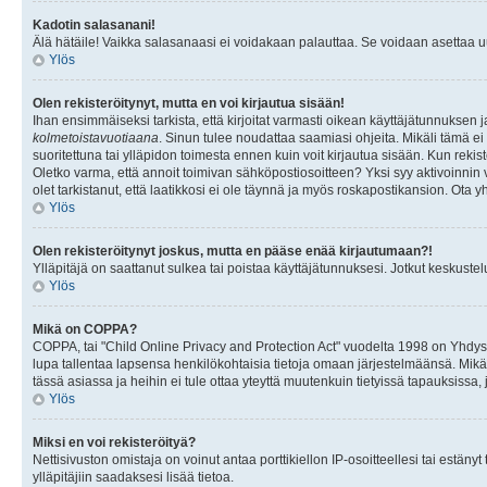
Kadotin salasanani!
Älä hätäile! Vaikka salasanaasi ei voidakaan palauttaa. Se voidaan asettaa 
Ylös
Olen rekisteröitynyt, mutta en voi kirjautua sisään!
Ihan ensimmäiseksi tarkista, että kirjoitat varmasti oikean käyttäjätunnukse
kolmetoistavuotiaana
. Sinun tulee noudattaa saamiasi ohjeita. Mikäli tämä ei 
suoritettuna tai ylläpidon toimesta ennen kuin voit kirjautua sisään. Kun rekiste
Oletko varma, että annoit toimivan sähköpostiosoitteen? Yksi syy aktivoinni
olet tarkistanut, että laatikkosi ei ole täynnä ja myös roskapostikansion. Ota yh
Ylös
Olen rekisteröitynyt joskus, mutta en pääse enää kirjautumaan?!
Ylläpitäjä on saattanut sulkea tai poistaa käyttäjätunnuksesi. Jotkut keskust
Ylös
Mikä on COPPA?
COPPA, tai "Child Online Privacy and Protection Act" vuodelta 1998 on Yhdysval
lupa tallentaa lapsensa henkilökohtaisia tietoja omaan järjestelmäänsä. Mikä
tässä asiassa ja heihin ei tule ottaa yteyttä muutenkuin tietyissä tapauksissa,
Ylös
Miksi en voi rekisteröityä?
Nettisivuston omistaja on voinut antaa porttikiellon IP-osoitteellesi tai estä
ylläpitäjiin saadaksesi lisää tietoa.