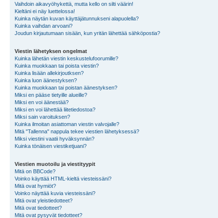
Vaihdoin aikavyöhykettä, mutta kello on silti väärin!
Kieltäni ei näy luettelossa!
Kuinka näytän kuvan käyttäjätunnukseni alapuolella?
Kuinka vaihdan arvoani?
Joudun kirjautumaan sisään, kun yritän lähettää sähköpostia?
Viestin lähetyksen ongelmat
Kuinka lähetän viestin keskustelufoorumille?
Kuinka muokkaan tai poista viestin?
Kuinka lisään allekirjoutksen?
Kuinka luon äänestyksen?
Kuinka muokkaan tai poistan äänestyksen?
Miksi en pääse tietyille alueille?
Miksi en voi äänestää?
Miksi en voi lähettää liitetiedostoa?
Miksi sain varoituksen?
Kuinka ilmoitan asiattoman viestin valvojalle?
Mitä "Tallenna" nappula tekee viestien lähetyksessä?
Miksi viestini vaatii hyväksynnän?
Kuinka tönäisen viestiketjuani?
Viestien muotoilu ja viestityypit
Mitä on BBCode?
Voinko käyttää HTML-kieltä viesteissäni?
Mitä ovat hymiöt?
Voinko näyttää kuvia viesteissäni?
Mitä ovat yleistiedotteet?
Mitä ovat tiedotteet?
Mitä ovat pysyvät tiedotteet?