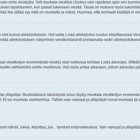
a vain omia viestejäsi. Voit muokata viestiäsi (Joskus vain rajoitetun ajan sen luom
okkauksen tapahtuneen, kun palaat lukemaan viestiä. Tässä on mukana myös lukumäärä
pitää itse jättää syy mitä on muokattu ja miksi). Huomaa, että normaali käyttäjä ei voi 
olet luonut allekirjoituksen. Voit valita
Lisää allekirjoitus
ruudun kirjoittaessasi viest
tää allekirjoituksen näkymisen viestikohtaisesti poistamalla rastin allekirjoituksesta,
aat viestiketjun ensimmäistä viestiä) näet valikossa kohdan
Lisää äänestys
. (Mikäl
aikki vaihtoehdot omille riveillensä. Voit myös antaa aikarajan, jolloin äänestys pä
 tai ylläpitäjä. Muokataksesi äänestystä sinun täytyy muokata viestiketjun ensimmäi
. Et voi muokata vaihtoehtoja. Tällöin vain valvojat ja ylläpitäjät voivat muokata 
 voisit nähdä, lukea, kirjoittaa, jne... tarvitset erityisoikeuksia. Vain valvojat ja ylläpi