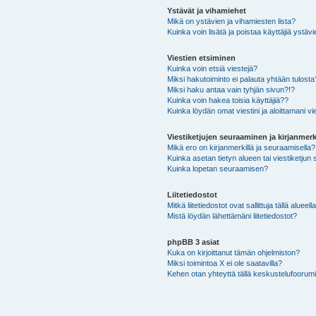
Ystävät ja vihamiehet
Mikä on ystävien ja vihamiesten lista?
Kuinka voin lisätä ja poistaa käyttäjiä ystävi
Viestien etsiminen
Kuinka voin etsiä viestejä?
Miksi hakutoiminto ei palauta yhtään tulosta
Miksi haku antaa vain tyhjän sivun?!?
Kuinka voin hakea toisia käyttäjiä??
Kuinka löydän omat viestini ja aloittamani vie
Viestiketjujen seuraaminen ja kirjanmerk
Mikä ero on kirjanmerkillä ja seuraamisella?
Kuinka asetan tietyn alueen tai viestiketjun
Kuinka lopetan seuraamisen?
Liitetiedostot
Mitkä liitetiedostot ovat sallittuja tällä alueell
Mistä löydän lähettämäni liitetiedostot?
phpBB 3 asiat
Kuka on kirjoittanut tämän ohjelmiston?
Miksi toimintoa X ei ole saatavilla?
Kehen otan yhteyttä tällä keskustelufoorumilla