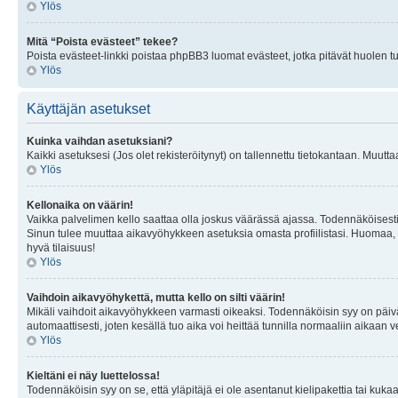
Ylös
Mitä “Poista evästeet” tekee?
Poista evästeet-linkki poistaa phpBB3 luomat evästeet, jotka pitävät huolen tunn
Ylös
Käyttäjän asetukset
Kuinka vaihdan asetuksiani?
Kaikki asetuksesi (Jos olet rekisteröitynyt) on tallennettu tietokantaan. Muutta
Ylös
Kellonaika on väärin!
Vaikka palvelimen kello saattaa olla joskus väärässä ajassa. Todennäköisesti
Sinun tulee muuttaa aikavyöhykkeen asetuksia omasta profiilistasi. Huomaa, että 
hyvä tilaisuus!
Ylös
Vaihdoin aikavyöhykettä, mutta kello on silti väärin!
Mikäli vaihdoit aikavyöhykkeen varmasti oikeaksi. Todennäköisin syy on päiv
automaattisesti, joten kesällä tuo aika voi heittää tunnilla normaaliin aikaan v
Ylös
Kieltäni ei näy luettelossa!
Todennäköisin syy on se, että yläpitäjä ei ole asentanut kielipakettia tai kuka