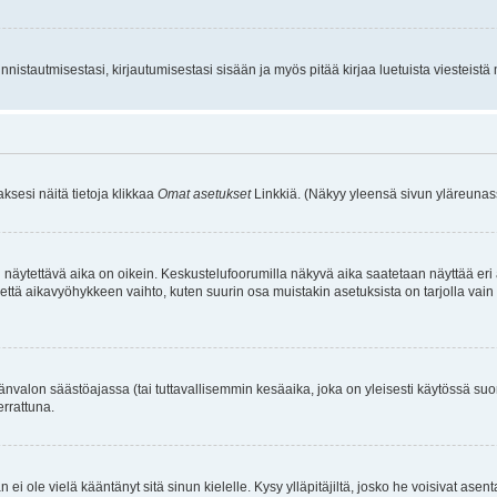
istautmisestasi, kirjautumisestasi sisään ja myös pitää kirjaa luetuista viesteistä mi
aksesi näitä tietoja klikkaa
Omat asetukset
Linkkiä. (Näkyy yleensä sivun yläreunass
 näytettävä aika on oikein. Keskustelufoorumilla näkyvä aika saatetaan näyttää eri
aikavyöhykkeen vaihto, kuten suurin osa muistakin asetuksista on tarjolla vain rekist
änvalon säästöajassa (tai tuttavallisemmin kesäaika, joka on yleisesti käytössä su
errattuna.
an ei ole vielä kääntänyt sitä sinun kielelle. Kysy ylläpitäjiltä, josko he voisivat a