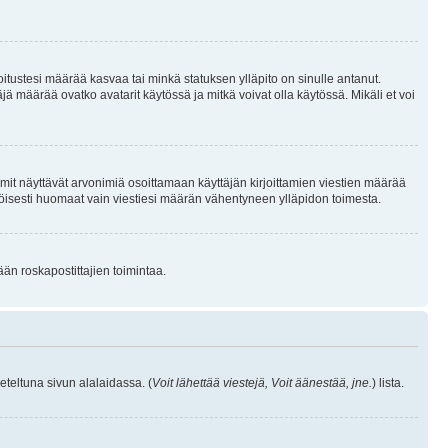
joitustesi määrää kasvaa tai minkä statuksen ylläpito on sinulle antanut.
 määrää ovatko avatarit käytössä ja mitkä voivat olla käytössä. Mikäli et voi
mit näyttävät arvonimiä osoittamaan käyttäjän kirjoittamien viestien määrää
ennäköisesti huomaat vain viestiesi määrän vähentyneen ylläpidon toimesta.
ään roskapostittajien toimintaa.
eteltuna sivun alalaidassa. (
Voit lähettää viestejä, Voit äänestää, jne.
) lista.