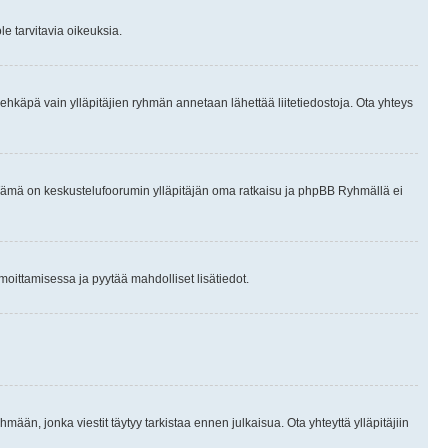
le tarvitavia oikeuksia.
tai ehkäpä vain ylläpitäjien ryhmän annetaan lähettää liitetiedostoja. Ota yhteys
en. Tämä on keskustelufoorumin ylläpitäjän oma ratkaisu ja phpBB Ryhmällä ei
ilmoittamisessa ja pyytää mahdolliset lisätiedot.
hmään, jonka viestit täytyy tarkistaa ennen julkaisua. Ota yhteyttä ylläpitäjiin