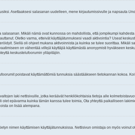
uusiksi. Asettaaksesi salasanan uudelleen, mene kirjautumissivulle ja napsauta
Uno
n ja salasanan. Mikäli nämä ovat kunnossa on mahdollista, että jompikumpi kahdesta
auttanut. Oletko varma, etteivät käyttäjätunnuksesi vaadi aktivointia? Useat keskustel
röidyit. Siellä oli ohjeet mukana aktivoinnista ja kuinka se tulee suorittaa. Mikäli s
n vaatimiseen on vähentää
villejä
käyttäjiä käyttämästä anonyymisti hyväkseen keskus
teyttä keskustelufoorumin ylläpitäjiin.
elufoorumit poistavat käyttämättömiä tunnuksia säästääkseen tietokannan kokoa. Koita
tojen laki nettisivuille, jotka keräävät henkilökohtaisia tietoja alle kolmetoistavuo
li olet epävarma kuinka tämän kanssa tulee toimia, Ota yhteyttä paikalliseen lakim
 joista on lisää alempana.
nyt tietyn nimen käyttämisen käyttäjätunnuksissa. Nettisivun omistaja on myös voinut