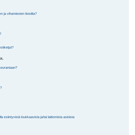
en ja vihamiesten listoilta?
?
stiketjut?
it.
 seurantaan?
a?
 esiintyvistä loukkaavista ja/tai laittomista asioista