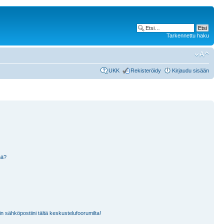
Tarkennettu haku
UKK
Rekisteröidy
Kirjaudu sisään
nä?
n sähköpostiini tältä keskustelufoorumilta!