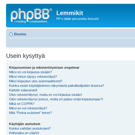
Lemmikit
PP:n tilalle perustettu foorumi
Etusivu
Usein kysyttyä
Kirjautumisen ja rekisteröitymisen ongelmat
Miksi en voi kirjautua sisään?
Miksi minun täytyy rekisteröityä?
Miksi kirjaudun ulos automaattisesti?
Kuinka estän käyttäjänimeni näkymästä paikallaolijoiden listassa?
Kadotin salasanani!
Olen rekisteröitynyt, mutta en voi kirjautua sisään!
Olen rekisteröitynyt joskus, mutta en pääse enää kirjautumaan?!
Mikä on COPPA?
Miksi en voi rekisteröityä?
Mitä “Poista evästeet” tekee?
Käyttäjän asetukset
Kuinka vaihdan asetuksiani?
Kellonaika on väärin!