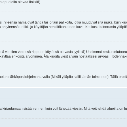
alapuolella olevaa linkkiä).
. Yleensä nämä ovat tähtiä tai joitain palikoita, jotka muuttuvat sitä muka, kuin kir
n yleensä uniikki ja käyttäjän henkilökohtainen kuva. Keskustelufoorumin ylläpitäjä
sä viestien vieressä riippuen käytössä olevasta tyylistä) Useimmat keskustelufooru
oivat käyttää erikoista arvonimeä. Älä kirjoita viestiä vain nostaaksesi arvoasi. Tod
netun sähköpostiohjelman avulla (Mikäli ylläpito sallii tämän toiminnon). Tällä estet
irjautumaan sisään ennen kuin voit lähettää viestin. Mitä voit tehdä alueilla on lu