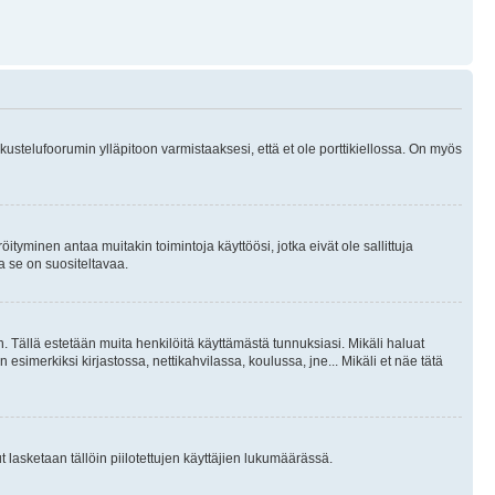
skustelufoorumin ylläpitoon varmistaaksesi, että et ole porttikiellossa. On myös
öityminen antaa muitakin toimintoja käyttöösi, jotka eivät ole sallittuja
ja se on suositeltavaa.
. Tällä estetään muita henkilöitä käyttämästä tunnuksiasi. Mikäli haluat
 esimerkiksi kirjastossa, nettikahvilassa, koulussa, jne... Mikäli et näe tätä
inut lasketaan tällöin piilotettujen käyttäjien lukumäärässä.