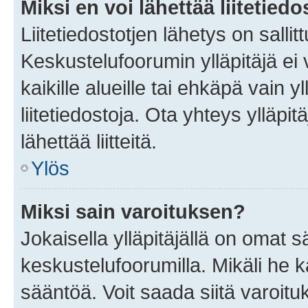
Miksi en voi lähettää liitetied
Liitetiedostotjen lähetys on sallit
Keskustelufoorumin ylläpitäjä ei v
kaikille alueille tai ehkäpä vain 
liitetiedostoja. Ota yhteys ylläpit
lähettää liitteitä.
Ylös
Miksi sain varoituksen?
Jokaisella ylläpitäjällä on omat 
keskustelufoorumilla. Mikäli he ka
sääntöä. Voit saada siitä varoi