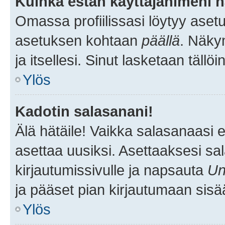
Kuinka estän käyttäjänimeni n
Omassa profiilissasi löytyy aset
asetuksen kohtaan
päällä
. Näkym
ja itsellesi. Sinut lasketaan tällö
Ylös
Kadotin salasanani!
Älä hätäile! Vaikka salasanaasi 
asettaa uusiksi. Asettaaksesi s
kirjautumissivulle ja napsauta
Un
ja pääset pian kirjautumaan sisä
Ylös