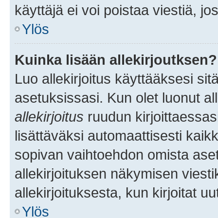
käyttäjä ei voi poistaa viestiä, jo
Ylös
Kuinka lisään allekirjoutksen?
Luo allekirjoitus käyttääksesi si
asetuksissasi. Kun olet luonut all
allekirjoitus
ruudun kirjoittaessasi
lisättäväksi automaattisesti kaikki
sopivan vaihtoehdon omista asetu
allekirjoituksen näkymisen viesti
allekirjoituksesta, kun kirjoitat uu
Ylös