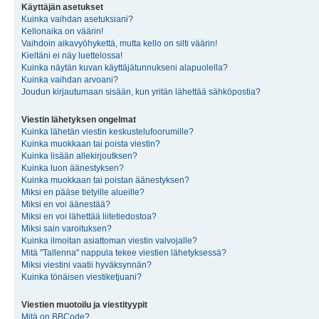
Käyttäjän asetukset
Kuinka vaihdan asetuksiani?
Kellonaika on väärin!
Vaihdoin aikavyöhykettä, mutta kello on silti väärin!
Kieltäni ei näy luettelossa!
Kuinka näytän kuvan käyttäjätunnukseni alapuolella?
Kuinka vaihdan arvoani?
Joudun kirjautumaan sisään, kun yritän lähettää sähköpostia?
Viestin lähetyksen ongelmat
Kuinka lähetän viestin keskustelufoorumille?
Kuinka muokkaan tai poista viestin?
Kuinka lisään allekirjoutksen?
Kuinka luon äänestyksen?
Kuinka muokkaan tai poistan äänestyksen?
Miksi en pääse tietyille alueille?
Miksi en voi äänestää?
Miksi en voi lähettää liitetiedostoa?
Miksi sain varoituksen?
Kuinka ilmoitan asiattoman viestin valvojalle?
Mitä "Tallenna" nappula tekee viestien lähetyksessä?
Miksi viestini vaatii hyväksynnän?
Kuinka tönäisen viestiketjuani?
Viestien muotoilu ja viestityypit
Mitä on BBCode?