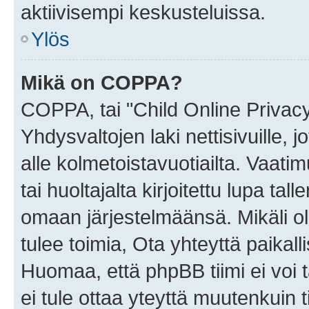
aktiivisempi keskusteluissa.
Ylös
Mikä on COPPA?
COPPA, tai "Child Online Privac
Yhdysvaltojen laki nettisivuille, 
alle kolmetoistavuotiailta. Vaa
tai huoltajalta kirjoitettu lupa ta
omaan järjestelmäänsä. Mikäli 
tulee toimia, Ota yhteyttä paika
Huomaa, että phpBB tiimi ei voi t
ei tule ottaa yteyttä muutenkuin t