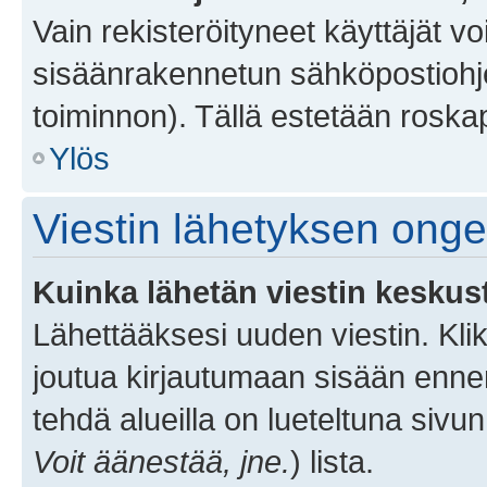
Vain rekisteröityneet käyttäjät v
sisäänrakennetun sähköpostiohjel
toiminnon). Tällä estetään roskap
Ylös
Viestin lähetyksen ong
Kuinka lähetän viestin keskus
Lähettääksesi uuden viestin. Kl
joutua kirjautumaan sisään ennen 
tehdä alueilla on lueteltuna sivun
Voit äänestää, jne.
) lista.