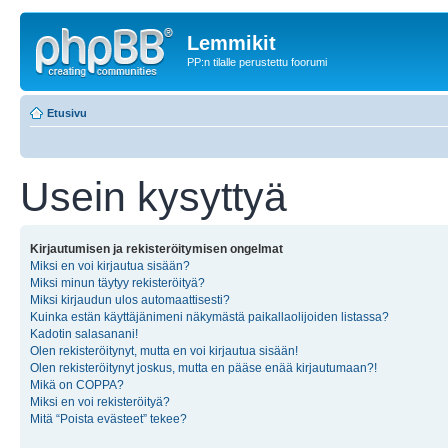
Lemmikit
PP:n tilalle perustettu foorumi
Etusivu
Usein kysyttyä
Kirjautumisen ja rekisteröitymisen ongelmat
Miksi en voi kirjautua sisään?
Miksi minun täytyy rekisteröityä?
Miksi kirjaudun ulos automaattisesti?
Kuinka estän käyttäjänimeni näkymästä paikallaolijoiden listassa?
Kadotin salasanani!
Olen rekisteröitynyt, mutta en voi kirjautua sisään!
Olen rekisteröitynyt joskus, mutta en pääse enää kirjautumaan?!
Mikä on COPPA?
Miksi en voi rekisteröityä?
Mitä “Poista evästeet” tekee?