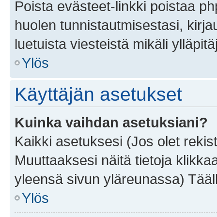
Poista evästeet-linkki poistaa p
huolen tunnistautmisestasi, kirja
luetuista viesteistä mikäli ylläpitä
Ylös
Käyttäjän asetukset
Kuinka vaihdan asetuksiani?
Kaikki asetuksesi (Jos olet rekist
Muuttaaksesi näitä tietoja klikka
yleensä sivun yläreunassa) Tääll
Ylös