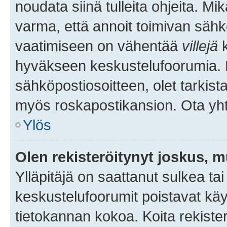
noudata siinä tulleita ohjeita. Mi
varma, että annoit toimivan sähk
vaatimiseen on vähentää
villejä
k
hyväkseen keskustelufoorumia. Mi
sähköpostiosoitteen, olet tarkista
myös roskapostikansion. Ota yhte
Ylös
Olen rekisteröitynyt joskus, 
Ylläpitäjä on saattanut sulkea ta
keskustelufoorumit poistavat k
tietokannan kokoa. Koita rekister