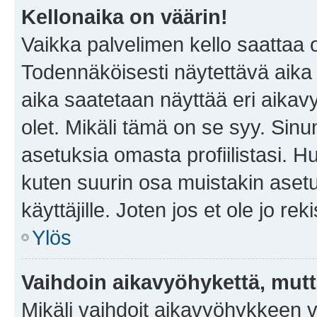
Kellonaika on väärin!
Vaikka palvelimen kello saattaa 
Todennäköisesti näytettävä aika
aika saatetaan näyttää eri aika
olet. Mikäli tämä on se syy. Si
asetuksia omasta profiilistasi. 
kuten suurin osa muistakin asetuks
käyttäjille. Joten jos et ole jo rek
Ylös
Vaihdoin aikavyöhykettä, mutta 
Mikäli vaihdoit aikavyöhykkeen 