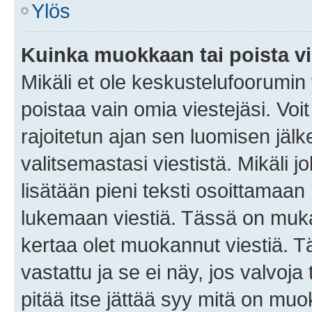
Ylös
Kuinka muokkaan tai poista vi
Mikäli et ole keskustelufoorumin y
poistaa vain omia viestejäsi. Voi
rajoitetun ajan sen luomisen jäl
valitsemastasi viestistä. Mikäli jo
lisätään pieni teksti osoittama
lukemaan viestiä. Tässä on mu
kertaa olet muokannut viestiä. Tä
vastattu ja se ei näy, jos valvoja
pitää itse jättää syy mitä on muo