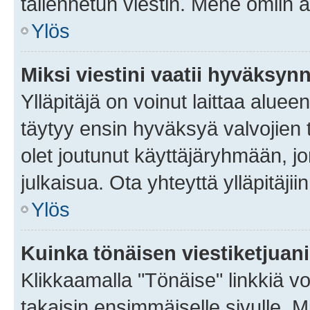
tallennetun viestin. Mene omiin a
Ylös
Miksi viestini vaatii hyväksyn
Ylläpitäjä on voinut laittaa alueen
täytyy ensin hyväksyä valvojien 
olet joutunut käyttäjäryhmään, jo
julkaisua. Ota yhteyttä ylläpitäjii
Ylös
Kuinka tönäisen viestiketjuan
Klikkaamalla "Tönäise" linkkiä voi
takaisin ensimmäiselle sivulle. M