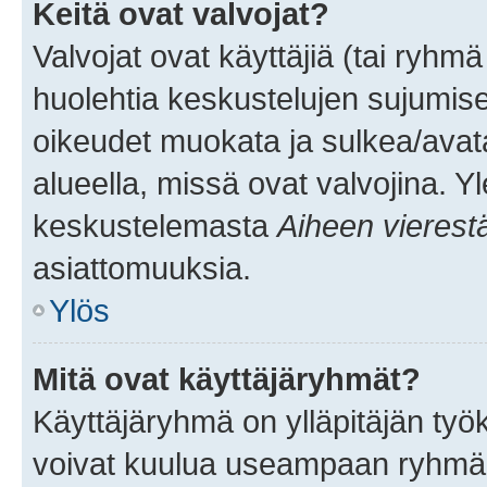
Keitä ovat valvojat?
Valvojat ovat käyttäjiä (tai ryhmä
huolehtia keskustelujen sujumise
oikeudet muokata ja sulkea/avata, 
alueella, missä ovat valvojina. Y
keskustelemasta
Aiheen vierest
asiattomuuksia.
Ylös
Mitä ovat käyttäjäryhmät?
Käyttäjäryhmä on ylläpitäjän työka
voivat kuulua useampaan ryhmään