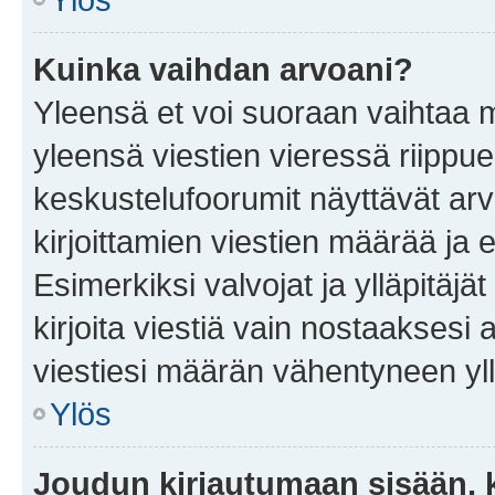
Kuinka vaihdan arvoani?
Yleensä et voi suoraan vaihtaa 
yleensä viestien vieressä riippu
keskustelufoorumit näyttävät ar
kirjoittamien viestien määrää ja er
Esimerkiksi valvojat ja ylläpitäjä
kirjoita viestiä vain nostaakses
viestiesi määrän vähentyneen yl
Ylös
Joudun kirjautumaan sisään, k