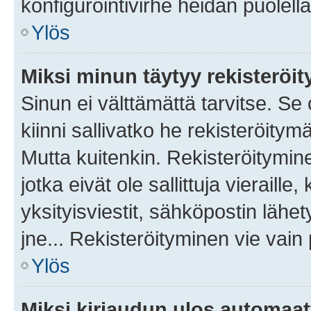
konfigurointivirhe heidän puolella
Ylös
Miksi minun täytyy rekisteröit
Sinun ei välttämättä tarvitse. Se
kiinni sallivatko he rekisteröitym
Mutta kuitenkin. Rekisteröitymine
jotka eivät ole sallittuja vierail
yksityisviestit, sähköpostin lähet
jne... Rekisteröityminen vie vain
Ylös
Miksi kirjaudun ulos automaat