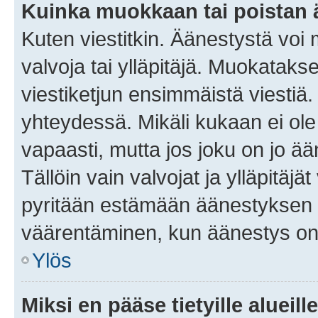
Kuinka muokkaan tai poistan
Kuten viestitkin. Äänestystä voi
valvoja tai ylläpitäjä. Muokatak
viestiketjun ensimmäistä viestiä
yhteydessä. Mikäli kukaan ei ol
vapaasti, mutta jos joku on jo ä
Tällöin vain valvojat ja ylläpitäjä
pyritään estämään äänestyksen 
väärentäminen, kun äänestys on
Ylös
Miksi en pääse tietyille alueill