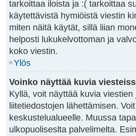
tarkoittaa iloista ja :( tarkoittaa 
käytettävistä hymiöistä viestin k
miten näitä käytät, sillä liian m
helposti lukukelvottoman ja valvo
koko viestin.
Ylös
Voinko näyttää kuvia viesteis
Kyllä, voit näyttää kuvia viestien 
liitetiedostojen lähettämisen. Vo
keskustelualueelle. Muussa tapa
ulkopuoliseslta palvelimelta. Es