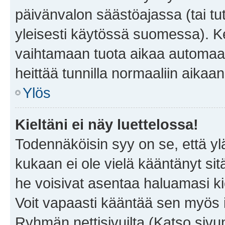
päivänvalon säästöajassa (tai tu
yleisesti käytössä suomessa). Ke
vaihtamaan tuota aikaa automaatti
heittää tunnilla normaaliin aikaan
Ylös
Kieltäni ei näy luettelossa!
Todennäköisin syy on se, että yläp
kukaan ei ole vielä kääntänyt sitä 
he voisivat asentaa haluamasi ki
Voit vapaasti kääntää sen myös i
Ryhmän nettisivuilta (Katso sivun