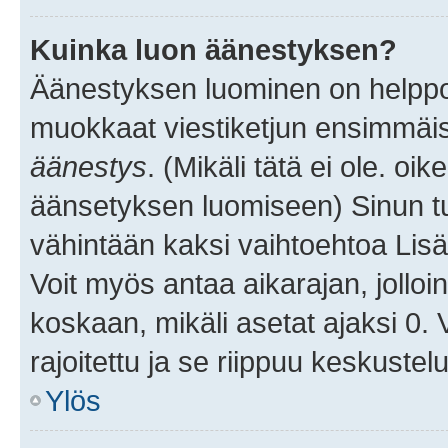
Kuinka luon äänestyksen?
Äänestyksen luominen on helppoa.
muokkaat viestiketjun ensimmäis
äänestys
. (Mikäli tätä ei ole. oik
äänsetyksen luomiseen) Sinun tu
vähintään kaksi vaihtoehtoa Lisää
Voit myös antaa aikarajan, jolloi
koskaan, mikäli asetat ajaksi 0.
rajoitettu ja se riippuu keskustel
Ylös