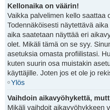
Kellonaika on väärin!
Vaikka palvelimen kello saattaa 
Todennäköisesti näytettävä aika
aika saatetaan näyttää eri aika
olet. Mikäli tämä on se syy. Si
asetuksia omasta profiilistasi. 
kuten suurin osa muistakin asetuks
käyttäjille. Joten jos et ole jo rek
Ylös
Vaihdoin aikavyöhykettä, mutta 
Mikäli vaihdoit aikavyöhykkeen 