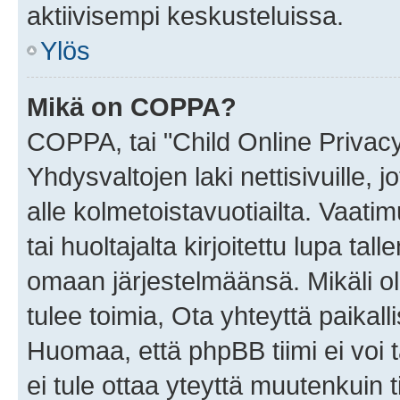
aktiivisempi keskusteluissa.
Ylös
Mikä on COPPA?
COPPA, tai "Child Online Privac
Yhdysvaltojen laki nettisivuille, 
alle kolmetoistavuotiailta. Vaa
tai huoltajalta kirjoitettu lupa ta
omaan järjestelmäänsä. Mikäli 
tulee toimia, Ota yhteyttä paika
Huomaa, että phpBB tiimi ei voi t
ei tule ottaa yteyttä muutenkuin t