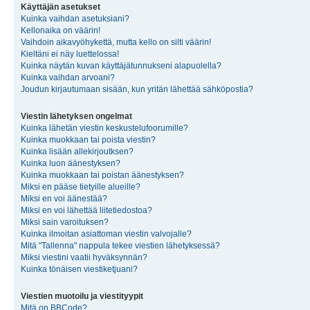
Käyttäjän asetukset
Kuinka vaihdan asetuksiani?
Kellonaika on väärin!
Vaihdoin aikavyöhykettä, mutta kello on silti väärin!
Kieltäni ei näy luettelossa!
Kuinka näytän kuvan käyttäjätunnukseni alapuolella?
Kuinka vaihdan arvoani?
Joudun kirjautumaan sisään, kun yritän lähettää sähköpostia?
Viestin lähetyksen ongelmat
Kuinka lähetän viestin keskustelufoorumille?
Kuinka muokkaan tai poista viestin?
Kuinka lisään allekirjoutksen?
Kuinka luon äänestyksen?
Kuinka muokkaan tai poistan äänestyksen?
Miksi en pääse tietyille alueille?
Miksi en voi äänestää?
Miksi en voi lähettää liitetiedostoa?
Miksi sain varoituksen?
Kuinka ilmoitan asiattoman viestin valvojalle?
Mitä "Tallenna" nappula tekee viestien lähetyksessä?
Miksi viestini vaatii hyväksynnän?
Kuinka tönäisen viestiketjuani?
Viestien muotoilu ja viestityypit
Mitä on BBCode?