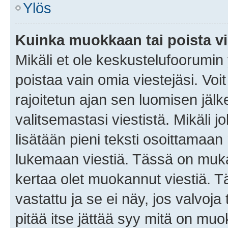
Ylös
Kuinka muokkaan tai poista vi
Mikäli et ole keskustelufoorumin y
poistaa vain omia viestejäsi. Voi
rajoitetun ajan sen luomisen jäl
valitsemastasi viestistä. Mikäli jo
lisätään pieni teksti osoittama
lukemaan viestiä. Tässä on mu
kertaa olet muokannut viestiä. Tä
vastattu ja se ei näy, jos valvoja
pitää itse jättää syy mitä on muo