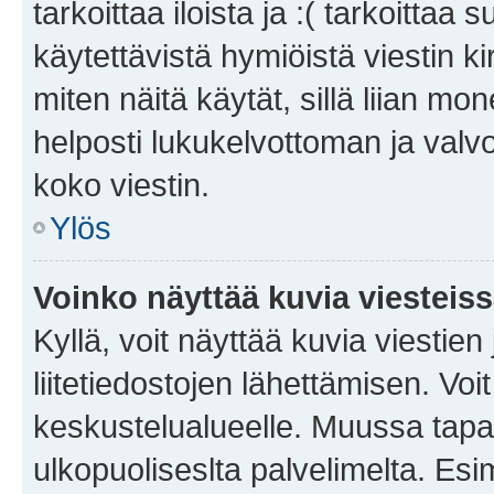
tarkoittaa iloista ja :( tarkoittaa 
käytettävistä hymiöistä viestin k
miten näitä käytät, sillä liian m
helposti lukukelvottoman ja valvo
koko viestin.
Ylös
Voinko näyttää kuvia viesteis
Kyllä, voit näyttää kuvia viestien 
liitetiedostojen lähettämisen. Vo
keskustelualueelle. Muussa tapa
ulkopuoliseslta palvelimelta. Es