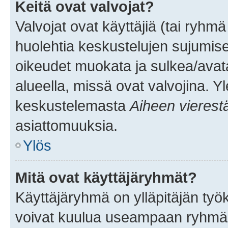
Keitä ovat valvojat?
Valvojat ovat käyttäjiä (tai ryhmä
huolehtia keskustelujen sujumise
oikeudet muokata ja sulkea/avata, 
alueella, missä ovat valvojina. Y
keskustelemasta
Aiheen vierest
asiattomuuksia.
Ylös
Mitä ovat käyttäjäryhmät?
Käyttäjäryhmä on ylläpitäjän työka
voivat kuulua useampaan ryhmään