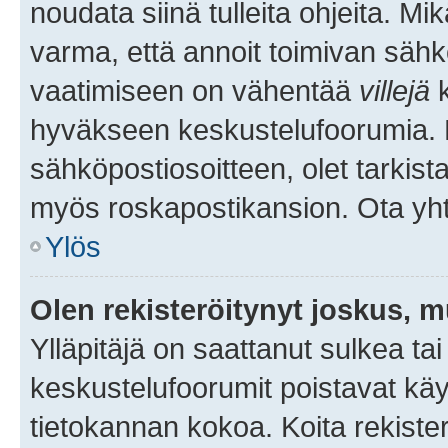
noudata siinä tulleita ohjeita. Mi
varma, että annoit toimivan sähk
vaatimiseen on vähentää
villejä
k
hyväkseen keskustelufoorumia. Mi
sähköpostiosoitteen, olet tarkista
myös roskapostikansion. Ota yhte
Ylös
Olen rekisteröitynyt joskus, 
Ylläpitäjä on saattanut sulkea ta
keskustelufoorumit poistavat k
tietokannan kokoa. Koita rekister