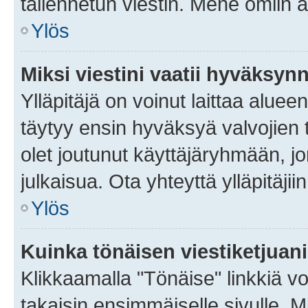
tallennetun viestin. Mene omiin a
Ylös
Miksi viestini vaatii hyväksyn
Ylläpitäjä on voinut laittaa alueen
täytyy ensin hyväksyä valvojien 
olet joutunut käyttäjäryhmään, jo
julkaisua. Ota yhteyttä ylläpitäjii
Ylös
Kuinka tönäisen viestiketjuan
Klikkaamalla "Tönäise" linkkiä voi
takaisin ensimmäiselle sivulle. M