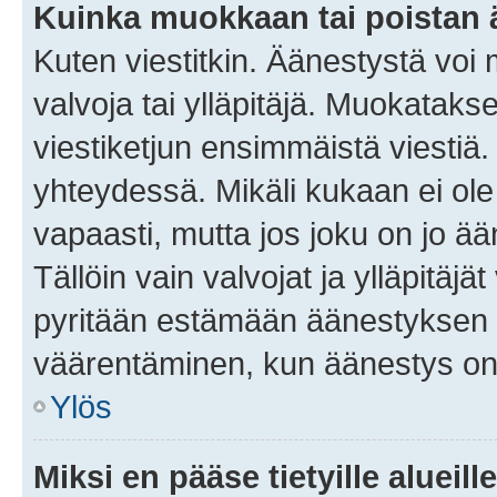
Kuinka muokkaan tai poistan
Kuten viestitkin. Äänestystä voi
valvoja tai ylläpitäjä. Muokatak
viestiketjun ensimmäistä viestiä
yhteydessä. Mikäli kukaan ei ol
vapaasti, mutta jos joku on jo ä
Tällöin vain valvojat ja ylläpitäjä
pyritään estämään äänestyksen 
väärentäminen, kun äänestys on
Ylös
Miksi en pääse tietyille alueill