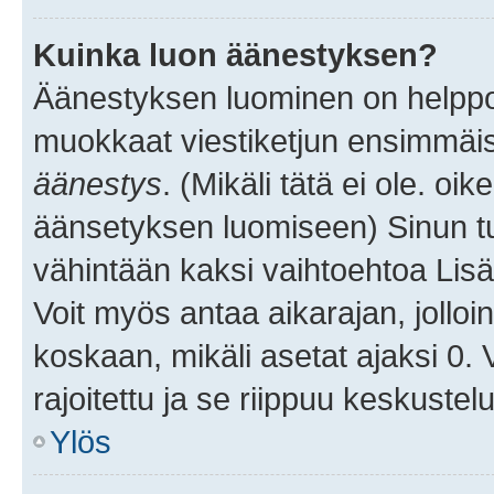
Kuinka luon äänestyksen?
Äänestyksen luominen on helppoa.
muokkaat viestiketjun ensimmäis
äänestys
. (Mikäli tätä ei ole. oik
äänsetyksen luomiseen) Sinun tu
vähintään kaksi vaihtoehtoa Lisää
Voit myös antaa aikarajan, jolloi
koskaan, mikäli asetat ajaksi 0.
rajoitettu ja se riippuu keskustel
Ylös