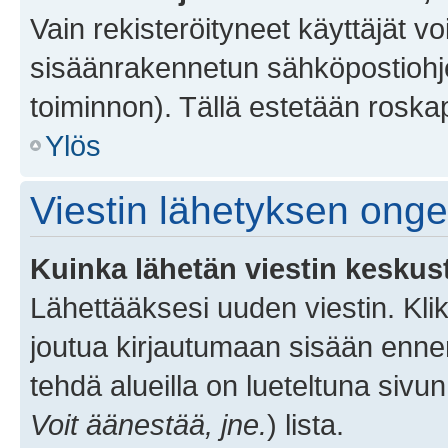
Vain rekisteröityneet käyttäjät v
sisäänrakennetun sähköpostiohjel
toiminnon). Tällä estetään roskap
Ylös
Viestin lähetyksen ong
Kuinka lähetän viestin keskus
Lähettääksesi uuden viestin. Kl
joutua kirjautumaan sisään ennen 
tehdä alueilla on lueteltuna sivun
Voit äänestää, jne.
) lista.