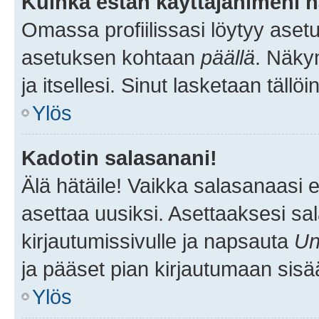
Kuinka estän käyttäjänimeni n
Omassa profiilissasi löytyy aset
asetuksen kohtaan
päällä
. Näkym
ja itsellesi. Sinut lasketaan tällö
Ylös
Kadotin salasanani!
Älä hätäile! Vaikka salasanaasi 
asettaa uusiksi. Asettaaksesi s
kirjautumissivulle ja napsauta
Un
ja pääset pian kirjautumaan sisä
Ylös