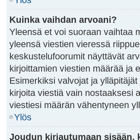
Kuinka vaihdan arvoani?
Yleensä et voi suoraan vaihtaa 
yleensä viestien vieressä riippu
keskustelufoorumit näyttävät ar
kirjoittamien viestien määrää ja er
Esimerkiksi valvojat ja ylläpitäjä
kirjoita viestiä vain nostaakses
viestiesi määrän vähentyneen yl
Ylös
Joudun kirjautumaan sisään, k