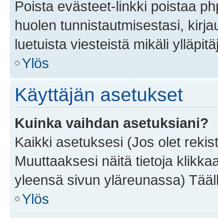
Poista evästeet-linkki poistaa p
huolen tunnistautmisestasi, kirja
luetuista viesteistä mikäli ylläpitä
Ylös
Käyttäjän asetukset
Kuinka vaihdan asetuksiani?
Kaikki asetuksesi (Jos olet rekist
Muuttaaksesi näitä tietoja klikka
yleensä sivun yläreunassa) Tääll
Ylös