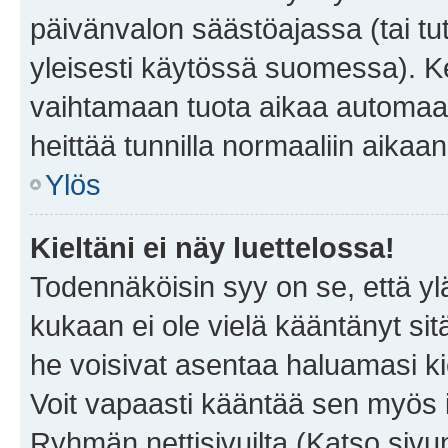
päivänvalon säästöajassa (tai tu
yleisesti käytössä suomessa). Ke
vaihtamaan tuota aikaa automaatti
heittää tunnilla normaaliin aikaan
Ylös
Kieltäni ei näy luettelossa!
Todennäköisin syy on se, että yläp
kukaan ei ole vielä kääntänyt sitä 
he voisivat asentaa haluamasi ki
Voit vapaasti kääntää sen myös i
Ryhmän nettisivuilta (Katso sivun