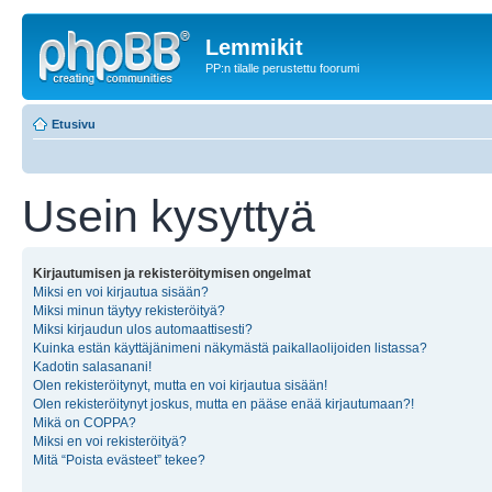
Lemmikit
PP:n tilalle perustettu foorumi
Etusivu
Usein kysyttyä
Kirjautumisen ja rekisteröitymisen ongelmat
Miksi en voi kirjautua sisään?
Miksi minun täytyy rekisteröityä?
Miksi kirjaudun ulos automaattisesti?
Kuinka estän käyttäjänimeni näkymästä paikallaolijoiden listassa?
Kadotin salasanani!
Olen rekisteröitynyt, mutta en voi kirjautua sisään!
Olen rekisteröitynyt joskus, mutta en pääse enää kirjautumaan?!
Mikä on COPPA?
Miksi en voi rekisteröityä?
Mitä “Poista evästeet” tekee?