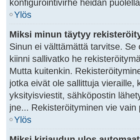
konfigurointivirhe heidän puolella
Ylös
Miksi minun täytyy rekisteröit
Sinun ei välttämättä tarvitse. Se
kiinni sallivatko he rekisteröitym
Mutta kuitenkin. Rekisteröitymine
jotka eivät ole sallittuja vierail
yksityisviestit, sähköpostin lähet
jne... Rekisteröityminen vie vain
Ylös
Miksi kirjaudun ulos automaat