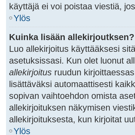
käyttäjä ei voi poistaa viestiä, jo
Ylös
Kuinka lisään allekirjoutksen?
Luo allekirjoitus käyttääksesi si
asetuksissasi. Kun olet luonut all
allekirjoitus
ruudun kirjoittaessasi
lisättäväksi automaattisesti kaikki
sopivan vaihtoehdon omista asetu
allekirjoituksen näkymisen viesti
allekirjoituksesta, kun kirjoitat uu
Ylös