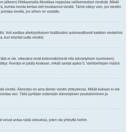
isen jälkeen) Klikkaamalla
Muokkaa
nappulaa valitsemastasi viestistä. Mikäli
, kuinka monta kertaa olet muokannut viestiä. Tämä näkyy vain, jos viestiin
poistaa viestiä, jos siihen on vastattu.
iä. Voit asettaa allekirjoituksen lisättäväksi automaattisesti kaikkiin viesteihisi
 kun kirjoitat uutta viestiä)
i tätä ei ole. oikeutesi eivät todennäköisesti riitä äänsetyksen luomiseen)
ättyy. Änestys ei pääty koskaan, mikäli asetat ajaksi 0. Vaihtoehtojen määrä
stä viestiä. Äänestys on aina tämän viestin yhteydessä. Mikäli kukaan ei ole
tai poistaa sen. Tällä pyritään estämään äänestyksen peukaloiminen ja
täjät voivat antaa näitä oikeuksia, joten ota yhteyttä heihin.