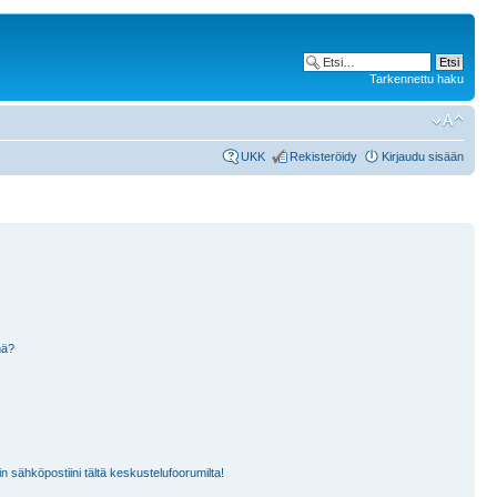
Tarkennettu haku
UKK
Rekisteröidy
Kirjaudu sisään
nä?
n sähköpostiini tältä keskustelufoorumilta!