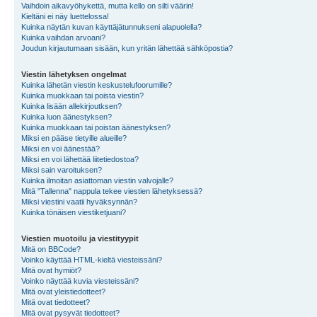
Vaihdoin aikavyöhykettä, mutta kello on silti väärin!
Kieltäni ei näy luettelossa!
Kuinka näytän kuvan käyttäjätunnukseni alapuolella?
Kuinka vaihdan arvoani?
Joudun kirjautumaan sisään, kun yritän lähettää sähköpostia?
Viestin lähetyksen ongelmat
Kuinka lähetän viestin keskustelufoorumille?
Kuinka muokkaan tai poista viestin?
Kuinka lisään allekirjoutksen?
Kuinka luon äänestyksen?
Kuinka muokkaan tai poistan äänestyksen?
Miksi en pääse tietyille alueille?
Miksi en voi äänestää?
Miksi en voi lähettää liitetiedostoa?
Miksi sain varoituksen?
Kuinka ilmoitan asiattoman viestin valvojalle?
Mitä "Tallenna" nappula tekee viestien lähetyksessä?
Miksi viestini vaatii hyväksynnän?
Kuinka tönäisen viestiketjuani?
Viestien muotoilu ja viestityypit
Mitä on BBCode?
Voinko käyttää HTML-kieltä viesteissäni?
Mitä ovat hymiöt?
Voinko näyttää kuvia viesteissäni?
Mitä ovat yleistiedotteet?
Mitä ovat tiedotteet?
Mitä ovat pysyvät tiedotteet?