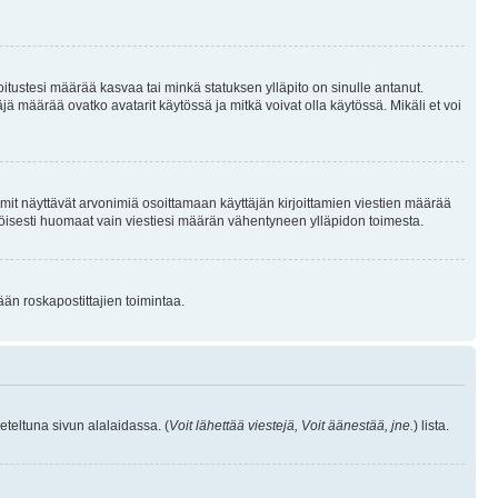
joitustesi määrää kasvaa tai minkä statuksen ylläpito on sinulle antanut.
 määrää ovatko avatarit käytössä ja mitkä voivat olla käytössä. Mikäli et voi
mit näyttävät arvonimiä osoittamaan käyttäjän kirjoittamien viestien määrää
ennäköisesti huomaat vain viestiesi määrän vähentyneen ylläpidon toimesta.
ään roskapostittajien toimintaa.
eteltuna sivun alalaidassa. (
Voit lähettää viestejä, Voit äänestää, jne.
) lista.