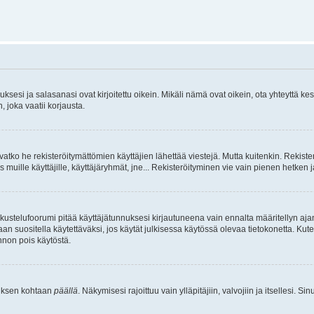
sesi ja salasanasi ovat kirjoitettu oikein. Mikäli nämä ovat oikein, ota yhteyttä ke
, joka vaatii korjausta.
ivatko he rekisteröitymättömien käyttäjien lähettää viestejä. Mutta kuitenkin. Rekister
s muille käyttäjille, käyttäjäryhmät, jne... Rekisteröityminen vie vain pienen hetken 
kustelufoorumi pitää käyttäjätunnuksesi kirjautuneena vain ennalta määritellyn ajan
an suositella käytettäväksi, jos käytät julkisessa käytössä olevaa tietokonetta. Kuten
innon pois käytöstä.
etuksen kohtaan
päällä
. Näkymisesi rajoittuu vain ylläpitäjiin, valvojiin ja itsellesi. S