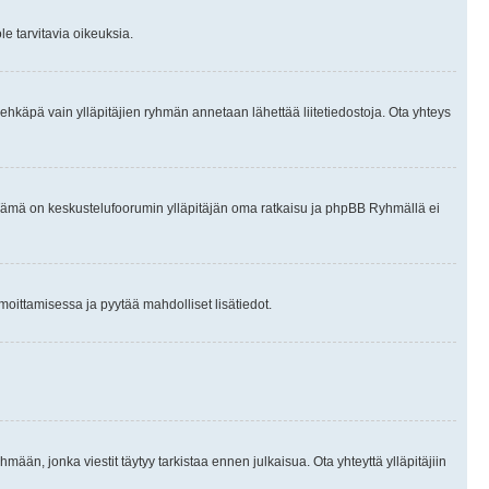
le tarvitavia oikeuksia.
tai ehkäpä vain ylläpitäjien ryhmän annetaan lähettää liitetiedostoja. Ota yhteys
en. Tämä on keskustelufoorumin ylläpitäjän oma ratkaisu ja phpBB Ryhmällä ei
ilmoittamisessa ja pyytää mahdolliset lisätiedot.
hmään, jonka viestit täytyy tarkistaa ennen julkaisua. Ota yhteyttä ylläpitäjiin