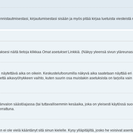
istautmisestasi, kirjautumisestasi sisään ja myös pitää kirjaa luetuista viesteistä mi
aksesi näitä tietoja klikkaa
Omat asetukset
Linkkiä. (Näkyy yleensä sivun yläreunass
 näytettävä aika on oikein. Keskustelufoorumilla näkyvä aika saatetaan näyttää eri
aikavyöhykkeen vaihto, kuten suurin osa muistakin asetuksista on tarjolla vain rekist
änvalon säästöajassa (tai tuttavallisemmin kesäaika, joka on yleisesti käytössä su
errattuna.
an ei ole vielä kääntänyt sitä sinun kielelle. Kysy ylläpitäjiltä, josko he voisivat a