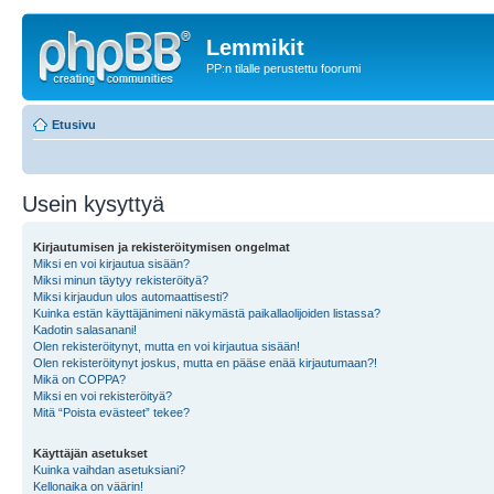
Lemmikit
PP:n tilalle perustettu foorumi
Etusivu
Usein kysyttyä
Kirjautumisen ja rekisteröitymisen ongelmat
Miksi en voi kirjautua sisään?
Miksi minun täytyy rekisteröityä?
Miksi kirjaudun ulos automaattisesti?
Kuinka estän käyttäjänimeni näkymästä paikallaolijoiden listassa?
Kadotin salasanani!
Olen rekisteröitynyt, mutta en voi kirjautua sisään!
Olen rekisteröitynyt joskus, mutta en pääse enää kirjautumaan?!
Mikä on COPPA?
Miksi en voi rekisteröityä?
Mitä “Poista evästeet” tekee?
Käyttäjän asetukset
Kuinka vaihdan asetuksiani?
Kellonaika on väärin!