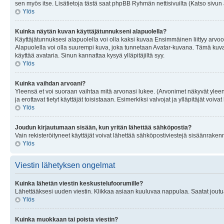
sen myös itse. Lisätietoja tästä saat phpBB Ryhmän nettisivuilta (Katso sivun 
Ylös
Kuinka näytän kuvan käyttäjätunnukseni alapuolella?
Käyttäjätunnuksesi alapuolella voi olla kaksi kuvaa Ensimmäinen liittyy arvoosi
Alapuolella voi olla suurempi kuva, joka tunnetaan Avatar-kuvana. Tämä kuva o
käyttää avataria. Sinun kannattaa kysyä ylläpitäjiltä syy.
Ylös
Kuinka vaihdan arvoani?
Yleensä et voi suoraan vaihtaa mitä arvonasi lukee. (Arvonimet näkyvät yleen
ja erottavat tietyt käyttäjät toisistaaan. Esimerkiksi valvojat ja ylläpitäjät v
Ylös
Joudun kirjautumaan sisään, kun yritän lähettää sähköpostia?
Vain rekisteröityneet käyttäjät voivat lähettää sähköpostiviestejä sisäänraken
Ylös
Viestin lähetyksen ongelmat
Kuinka lähetän viestin keskustelufoorumille?
Lähettääksesi uuden viestin. Klikkaa asiaan kuuluvaa nappulaa. Saatat joutua k
Ylös
Kuinka muokkaan tai poista viestin?