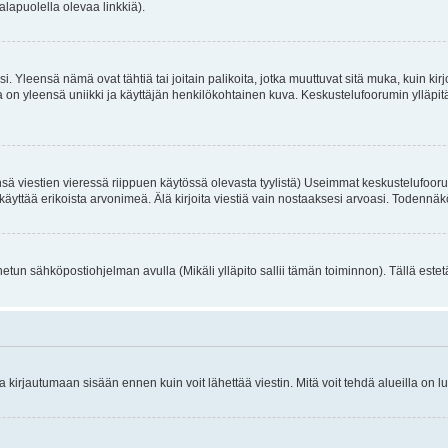
alapuolella olevaa linkkiä).
. Yleensä nämä ovat tähtiä tai joitain palikoita, jotka muuttuvat sitä muka, kuin kir
n yleensä uniikki ja käyttäjän henkilökohtainen kuva. Keskustelufoorumin ylläpitäjä
sä viestien vieressä riippuen käytössä olevasta tyylistä) Useimmat keskustelufooru
oivat käyttää erikoista arvonimeä. Älä kirjoita viestiä vain nostaaksesi arvoasi. Tod
netun sähköpostiohjelman avulla (Mikäli ylläpito sallii tämän toiminnon). Tällä estet
irjautumaan sisään ennen kuin voit lähettää viestin. Mitä voit tehdä alueilla on lu