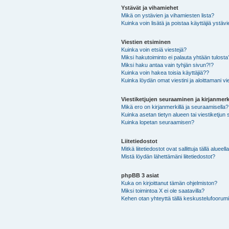
Ystävät ja vihamiehet
Mikä on ystävien ja vihamiesten lista?
Kuinka voin lisätä ja poistaa käyttäjiä ystävi
Viestien etsiminen
Kuinka voin etsiä viestejä?
Miksi hakutoiminto ei palauta yhtään tulosta
Miksi haku antaa vain tyhjän sivun?!?
Kuinka voin hakea toisia käyttäjiä??
Kuinka löydän omat viestini ja aloittamani vie
Viestiketjujen seuraaminen ja kirjanmerk
Mikä ero on kirjanmerkillä ja seuraamisella?
Kuinka asetan tietyn alueen tai viestiketjun
Kuinka lopetan seuraamisen?
Liitetiedostot
Mitkä liitetiedostot ovat sallittuja tällä alueell
Mistä löydän lähettämäni liitetiedostot?
phpBB 3 asiat
Kuka on kirjoittanut tämän ohjelmiston?
Miksi toimintoa X ei ole saatavilla?
Kehen otan yhteyttä tällä keskustelufoorumilla