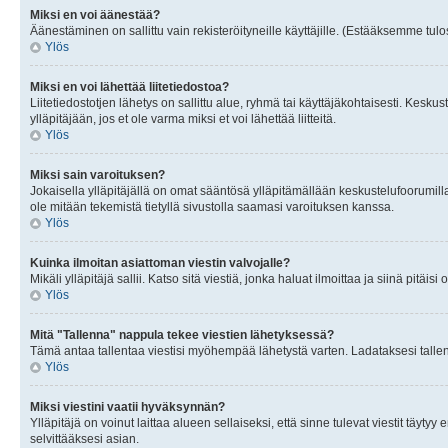
Miksi en voi äänestää?
Äänestäminen on sallittu vain rekisteröityneille käyttäjille. (Estääksemme tulos
Ylös
Miksi en voi lähettää liitetiedostoa?
Liitetiedostotjen lähetys on sallittu alue, ryhmä tai käyttäjäkohtaisesti. Keskus
ylläpitäjään, jos et ole varma miksi et voi lähettää liitteitä.
Ylös
Miksi sain varoituksen?
Jokaisella ylläpitäjällä on omat sääntösä ylläpitämällään keskustelufoorumilla
ole mitään tekemistä tietyllä sivustolla saamasi varoituksen kanssa.
Ylös
Kuinka ilmoitan asiattoman viestin valvojalle?
Mikäli ylläpitäjä sallii. Katso sitä viestiä, jonka haluat ilmoittaa ja siinä pitä
Ylös
Mitä "Tallenna" nappula tekee viestien lähetyksessä?
Tämä antaa tallentaa viestisi myöhempää lähetystä varten. Ladataksesi tallenn
Ylös
Miksi viestini vaatii hyväksynnän?
Ylläpitäjä on voinut laittaa alueen sellaiseksi, että sinne tulevat viestit täyty
selvittääksesi asian.