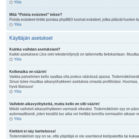
Ylös
Mitä “Poista evästeet” tekee?
Poista evästeet-linkki poistaa phpBB3 luomat evästeet, jotka pitävät huolen tunn
Ylös
Käyttäjän asetukset
Kuinka vaihdan asetuksiani?
Kaikki asetuksesi (Jos olet rekisteröitynyt) on tallennettu tietokantaan. Muutta
Ylös
Kellonaika on väärin!
Vaikka palvelimen kello saattaa olla joskus väärässä ajassa. Todennäköisesti
Sinun tulee muuttaa aikavyöhykkeen asetuksia omasta profiilistasi. Huomaa, että 
hyvä tilaisuus!
Ylös
Vaihdoin aikavyöhykettä, mutta kello on silti väärin!
Mikäli vaihdoit aikavyöhykkeen varmasti oikeaksi. Todennäköisin syy on päiv
automaattisesti, joten kesällä tuo aika voi heittää tunnilla normaaliin aikaan v
Ylös
Kieltäni ei näy luettelossa!
Todennäköisin syy on se, että yläpitäjä ei ole asentanut kielipakettia tai kuka