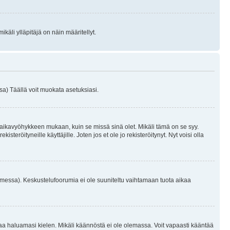
käli ylläpitäjä on näin määritellyt.
a) Täällä voit muokata asetuksiasi.
 aikavyöhykkeen mukaan, kuin se missä sinä olet. Mikäli tämä on se syy.
eröityneille käyttäjille. Joten jos et ole jo rekisteröitynyt. Nyt voisi olla
omessa). Keskustelufoorumia ei ole suuniteltu vaihtamaan tuota aikaa
sentaa haluamasi kielen. Mikäli käännöstä ei ole olemassa. Voit vapaasti kääntää