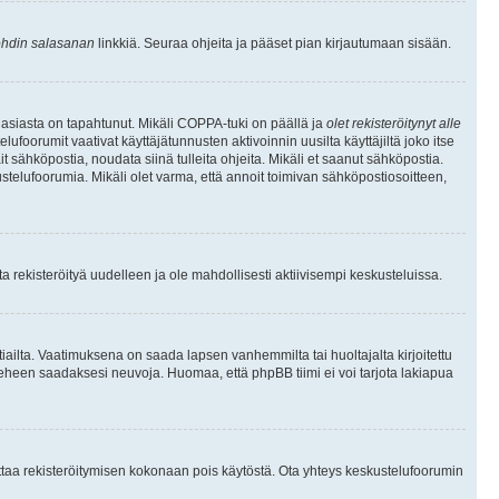
hdin salasanan
linkkiä. Seuraa ohjeita ja pääset pian kirjautumaan sisään.
 asiasta on tapahtunut. Mikäli COPPA-tuki on päällä ja
olet rekisteröitynyt alle
ufoorumit vaativat käyttäjätunnusten aktivoinnin uusilta käyttäjiltä joko itse
ait sähköpostia, noudata siinä tulleita ohjeita. Mikäli et saanut sähköpostia.
telufoorumia. Mikäli olet varma, että annoit toimivan sähköpostiosoitteen,
 rekisteröityä uudelleen ja ole mahdollisesti aktiivisempi keskusteluissa.
tiailta. Vaatimuksena on saada lapsen vanhemmilta tai huoltajalta kirjoitettu
ieheen saadaksesi neuvoja. Huomaa, että phpBB tiimi ei voi tarjota lakiapua
 ottaa rekisteröitymisen kokonaan pois käytöstä. Ota yhteys keskustelufoorumin