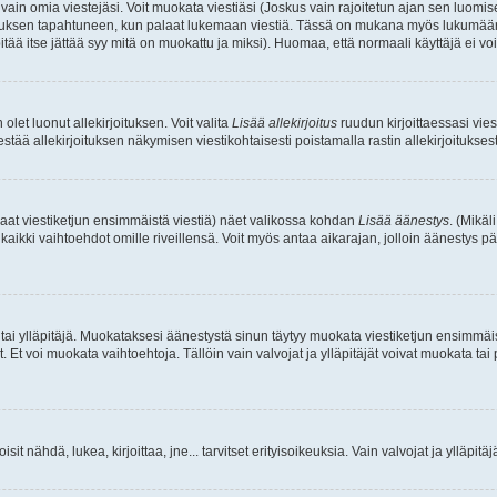
a vain omia viestejäsi. Voit muokata viestiäsi (Joskus vain rajoitetun ajan sen luom
okkauksen tapahtuneen, kun palaat lukemaan viestiä. Tässä on mukana myös lukumäärä
pitää itse jättää syy mitä on muokattu ja miksi). Huomaa, että normaali käyttäjä ei voi 
olet luonut allekirjoituksen. Voit valita
Lisää allekirjoitus
ruudun kirjoittaessasi viest
tää allekirjoituksen näkymisen viestikohtaisesti poistamalla rastin allekirjoituksesta,
aat viestiketjun ensimmäistä viestiä) näet valikossa kohdan
Lisää äänestys
. (Mikäl
aikki vaihtoehdot omille riveillensä. Voit myös antaa aikarajan, jolloin äänestys pä
 tai ylläpitäjä. Muokataksesi äänestystä sinun täytyy muokata viestiketjun ensimmäi
. Et voi muokata vaihtoehtoja. Tällöin vain valvojat ja ylläpitäjät voivat muokata 
 voisit nähdä, lukea, kirjoittaa, jne... tarvitset erityisoikeuksia. Vain valvojat ja ylläpi