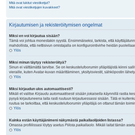
Mitä ovat lukitut viestiketjut?
Mitä ovat viestiketjujen kuvakkeet?
Kirjautumisen ja rekisteröitymisen ongelmat
Miksi en voi kirjautua sisään?
Tämä voi johtua monestakin syystä. Ensimmäiseksi, tarkista, että käyttäjätunnuk
mahdollista, että nettisivun omistajalla on konfigurointivirhe heidän puolellaan
Ylös
Miksi minun täytyy rekisteröityä?
Sinun ei välttämättä tarvitse. Se on keskustelufoorumin ylläpitäjistä kiinni sall
vieraille, kuten Avatar-kuvan määrittäminen, yksityisviestit, sähköpostin lähety
Ylös
Miksi kirjaudun ulos automaattisesti?
Mikäli et valitse
Kirjaudu automaattisesti sisään jokaisella käynnillä
rastia kes
pysyä kirjautuneena laita rasti ruutuun kirjautuessassi sisään. Tätä ei kuitenka
ruutua se tarkoittaa, että keskustelufoorumin ylläpitäjä on ottanut tämän toim
Ylös
Kuinka estän käyttäjänimeni näkymästä paikallaolijoiden listassa?
Omassa profiilissasi löytyy asetus
Piilota paikallaolo
. Mikäli laitat tämän as
Ylös