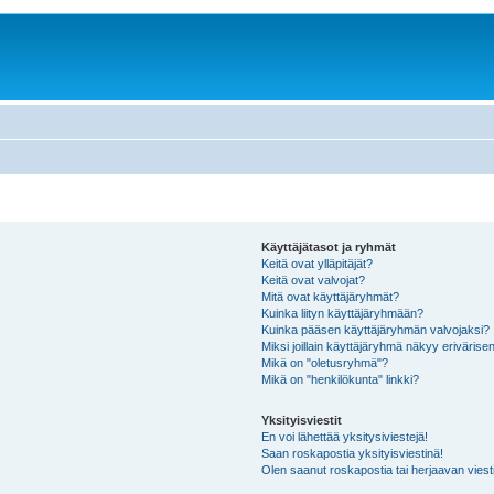
Käyttäjätasot ja ryhmät
Keitä ovat ylläpitäjät?
Keitä ovat valvojat?
Mitä ovat käyttäjäryhmät?
Kuinka liityn käyttäjäryhmään?
Kuinka pääsen käyttäjäryhmän valvojaksi?
Miksi joillain käyttäjäryhmä näkyy erivärise
Mikä on "oletusryhmä"?
Mikä on "henkilökunta" linkki?
Yksityisviestit
En voi lähettää yksitysiviestejä!
Saan roskapostia yksityisviestinä!
Olen saanut roskapostia tai herjaavan viesti