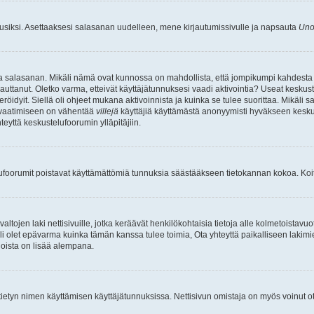
uusiksi. Asettaaksesi salasanan uudelleen, mene kirjautumissivulle ja napsauta
Uno
n ja salasanan. Mikäli nämä ovat kunnossa on mahdollista, että jompikumpi kahdesta
auttanut. Oletko varma, etteivät käyttäjätunnuksesi vaadi aktivointia? Useat keskustel
röidyit. Siellä oli ohjeet mukana aktivoinnista ja kuinka se tulee suorittaa. Mikäli s
n vaatimiseen on vähentää
villejä
käyttäjiä käyttämästä anonyymisti hyväkseen keskus
teyttä keskustelufoorumin ylläpitäjiin.
elufoorumit poistavat käyttämättömiä tunnuksia säästääkseen tietokannan kokoa. Koita
tojen laki nettisivuille, jotka keräävät henkilökohtaisia tietoja alle kolmetoistavuo
li olet epävarma kuinka tämän kanssa tulee toimia, Ota yhteyttä paikalliseen lakim
 joista on lisää alempana.
nyt tietyn nimen käyttämisen käyttäjätunnuksissa. Nettisivun omistaja on myös voinut