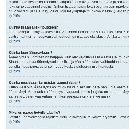
Mikäli et ole keskustelufoorumin ylläpitäjä tai valvoja. Voit muokata ja poista
joku on jo vastannut viestiisi. Siihen lisätään pieni teksti osoittamaan mu
on jo vastattu ja se ei näy, jos valvoja tai ylläpitäjä muokkaa viestiä. (Heidän 
Ylös
Kuinka lisään allekirjoutksen?
Luo allekirjoitus käyttääksesi sitä. Voit tehdä tämän omissa asetuksissasi. Kun 
valitsemalla siihen sopivan vaihtoehdon omista asetuksistasi. (Voit kuitenkin es
Ylös
Kuinka luon äänestyksen?
Äänestyksen luominen on helppoa. Kun olet kirjoittamassa viestiä (Tai muokk
Sinun tulee antaa äänestykselle otsikko ja vähintään kaksi vaihtoehtoa Lisää k
voi olla myös rajoitettu ja se riippuu keskustelufoorumin ylläpidosta.
Ylös
Kuinka muokkaan tai poistan äänestyksen?
Kuten viestitkin. Äänestystä voi muokata vain sen alkuperäinen luoja, valvoja
äänestänyt. Voit muokata äänestystä vapaasti, mutta jos joku on jo äänestänyt
äänestystuosten väärentäminen, kun äänestys on vielä voimassa.
Ylös
Miksi en pääse tietyille alueille?
Jotkut alueet voivat olla rajoitettu tietyille käyttäjille tai käyttäjäryhmille. Jotta
Ylös