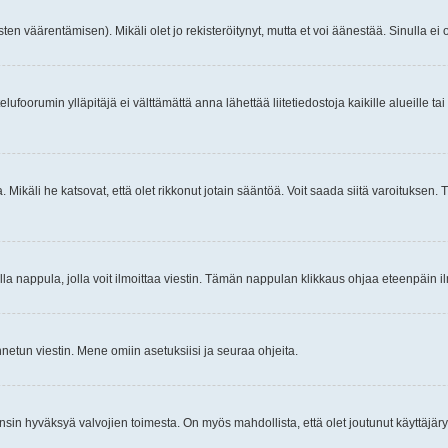
ten väärentämisen). Mikäli olet jo rekisteröitynyt, mutta et voi äänestää. Sinulla ei o
telufoorumin ylläpitäjä ei välttämättä anna lähettää liitetiedostoja kaikille alueille 
. Mikäli he katsovat, että olet rikkonut jotain sääntöä. Voit saada siitä varoituks
isi olla nappula, jolla voit ilmoittaa viestin. Tämän nappulan klikkaus ohjaa eteenpäin 
etun viestin. Mene omiin asetuksiisi ja seuraa ohjeita.
y ensin hyväksyä valvojien toimesta. On myös mahdollista, että olet joutunut käyttäjäry