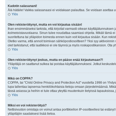
Kadotin salasanani!
Älä hätäile! Vaikka salasanaasi ei voidakaan palauttaa. Se voidaan asettaa 
Ylös
Olen rekisteröitynyt, mutta en voi kirjautua sisään!
Ihan ensimmäiseksi tarkista, että kirjoitat varmasti oikean käyttäjätunnukse
kolmetoistavuotiaana
. Sinun tulee noudattaa saamiasi ohjeita. Mikäli tämä ei 
suoritettuna tai ylläpidon toimesta ennen kuin voit kirjautua sisään. Kun rekiste
Oletko varma, että annoit toimivan sähköpostiosoitteen? Yksi syy aktivoinni
olet tarkistanut, että laatikkosi ei ole täynnä ja myös roskapostikansion. Ota yh
Ylös
Olen rekisteröitynyt joskus, mutta en pääse enää kirjautumaan?!
Ylläpitäjä on saattanut sulkea tai poistaa käyttäjätunnuksesi. Jotkut keskust
Ylös
Mikä on COPPA?
COPPA, tai "Child Online Privacy and Protection Act" vuodelta 1998 on Yhdysval
lupa tallentaa lapsensa henkilökohtaisia tietoja omaan järjestelmäänsä. Mikä
tässä asiassa ja heihin ei tule ottaa yteyttä muutenkuin tietyissä tapauksissa,
Ylös
Miksi en voi rekisteröityä?
Nettisivuston omistaja on voinut antaa porttikiellon IP-osoitteellesi tai estä
ylläpitäjiin saadaksesi lisää tietoa.