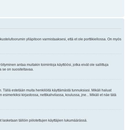
skustelufoorumin ylläpitoon varmistaaksesi, että et ole porttikiellossa. On myös
öityminen antaa muitakin toimintoja käyttöösi, jotka eivät ole sallittuja
ja se on suositeltavaa.
. Tällä estetään muita henkilöitä käyttämästä tunnuksiasi. Mikäli haluat
 esimerkiksi kirjastossa, nettikahvilassa, koulussa, jne... Mikäli et näe tätä
inut lasketaan tällöin piilotettujen käyttäjien lukumäärässä.