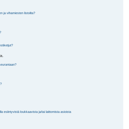
en ja vihamiesten listoilta?
?
stiketjut?
it.
 seurantaan?
a?
 esiintyvistä loukkaavista ja/tai laittomista asioista