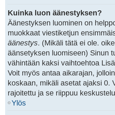
Kuinka luon äänestyksen?
Äänestyksen luominen on helppoa.
muokkaat viestiketjun ensimmäis
äänestys
. (Mikäli tätä ei ole. oik
äänsetyksen luomiseen) Sinun tu
vähintään kaksi vaihtoehtoa Lisää
Voit myös antaa aikarajan, jolloi
koskaan, mikäli asetat ajaksi 0.
rajoitettu ja se riippuu keskustel
Ylös