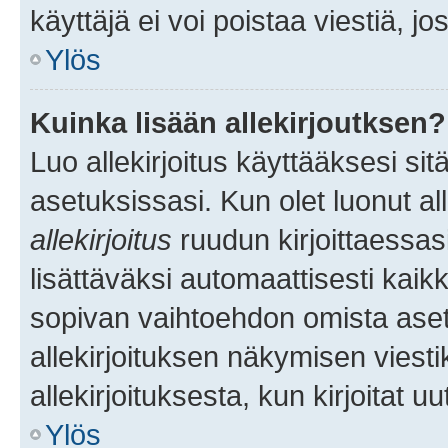
käyttäjä ei voi poistaa viestiä, jo
Ylös
Kuinka lisään allekirjoutksen?
Luo allekirjoitus käyttääksesi si
asetuksissasi. Kun olet luonut all
allekirjoitus
ruudun kirjoittaessasi
lisättäväksi automaattisesti kaikki
sopivan vaihtoehdon omista asetu
allekirjoituksen näkymisen viesti
allekirjoituksesta, kun kirjoitat uu
Ylös