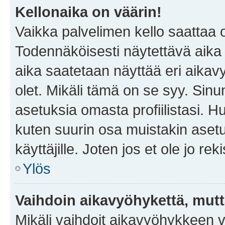
Kellonaika on väärin!
Vaikka palvelimen kello saattaa 
Todennäköisesti näytettävä aika
aika saatetaan näyttää eri aika
olet. Mikäli tämä on se syy. Si
asetuksia omasta profiilistasi. 
kuten suurin osa muistakin asetuks
käyttäjille. Joten jos et ole jo rek
Ylös
Vaihdoin aikavyöhykettä, mutta 
Mikäli vaihdoit aikavyöhykkeen 