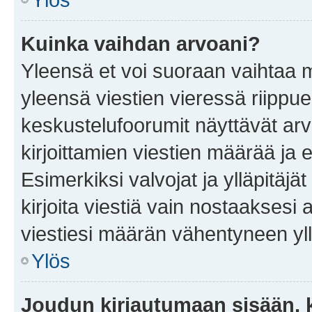
Kuinka vaihdan arvoani?
Yleensä et voi suoraan vaihtaa 
yleensä viestien vieressä riippu
keskustelufoorumit näyttävät ar
kirjoittamien viestien määrää ja er
Esimerkiksi valvojat ja ylläpitäjä
kirjoita viestiä vain nostaakses
viestiesi määrän vähentyneen yl
Ylös
Joudun kirjautumaan sisään, k