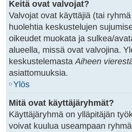
Keitä ovat valvojat?
Valvojat ovat käyttäjiä (tai ryhmä
huolehtia keskustelujen sujumise
oikeudet muokata ja sulkea/avata, 
alueella, missä ovat valvojina. Y
keskustelemasta
Aiheen vierest
asiattomuuksia.
Ylös
Mitä ovat käyttäjäryhmät?
Käyttäjäryhmä on ylläpitäjän työka
voivat kuulua useampaan ryhmään