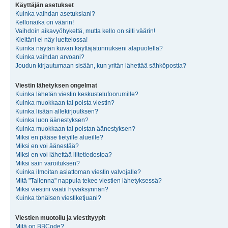
Käyttäjän asetukset
Kuinka vaihdan asetuksiani?
Kellonaika on väärin!
Vaihdoin aikavyöhykettä, mutta kello on silti väärin!
Kieltäni ei näy luettelossa!
Kuinka näytän kuvan käyttäjätunnukseni alapuolella?
Kuinka vaihdan arvoani?
Joudun kirjautumaan sisään, kun yritän lähettää sähköpostia?
Viestin lähetyksen ongelmat
Kuinka lähetän viestin keskustelufoorumille?
Kuinka muokkaan tai poista viestin?
Kuinka lisään allekirjoutksen?
Kuinka luon äänestyksen?
Kuinka muokkaan tai poistan äänestyksen?
Miksi en pääse tietyille alueille?
Miksi en voi äänestää?
Miksi en voi lähettää liitetiedostoa?
Miksi sain varoituksen?
Kuinka ilmoitan asiattoman viestin valvojalle?
Mitä "Tallenna" nappula tekee viestien lähetyksessä?
Miksi viestini vaatii hyväksynnän?
Kuinka tönäisen viestiketjuani?
Viestien muotoilu ja viestityypit
Mitä on BBCode?