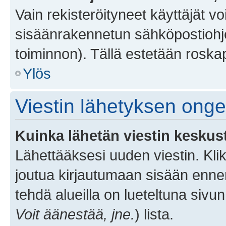
Vain rekisteröityneet käyttäjät v
sisäänrakennetun sähköpostiohjel
toiminnon). Tällä estetään roskap
Ylös
Viestin lähetyksen ong
Kuinka lähetän viestin keskus
Lähettääksesi uuden viestin. Kl
joutua kirjautumaan sisään ennen 
tehdä alueilla on lueteltuna sivun
Voit äänestää, jne.
) lista.