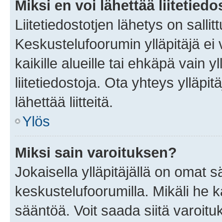
Miksi en voi lähettää liitetied
Liitetiedostotjen lähetys on sallit
Keskustelufoorumin ylläpitäjä ei v
kaikille alueille tai ehkäpä vain 
liitetiedostoja. Ota yhteys ylläpit
lähettää liitteitä.
Ylös
Miksi sain varoituksen?
Jokaisella ylläpitäjällä on omat 
keskustelufoorumilla. Mikäli he ka
sääntöä. Voit saada siitä varoi