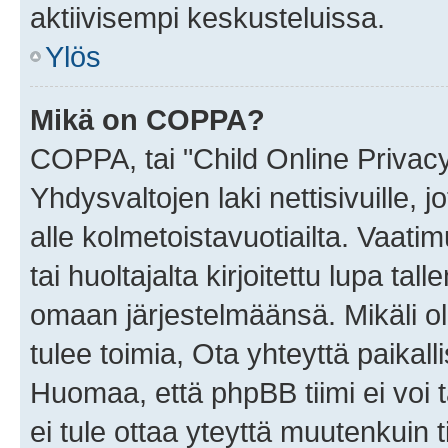
aktiivisempi keskusteluissa.
Ylös
Mikä on COPPA?
COPPA, tai "Child Online Privac
Yhdysvaltojen laki nettisivuille, 
alle kolmetoistavuotiailta. Vaa
tai huoltajalta kirjoitettu lupa ta
omaan järjestelmäänsä. Mikäli 
tulee toimia, Ota yhteyttä paika
Huomaa, että phpBB tiimi ei voi t
ei tule ottaa yteyttä muutenkuin t