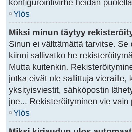
konfigurointivirhe heidän puolella
Ylös
Miksi minun täytyy rekisteröit
Sinun ei välttämättä tarvitse. Se
kiinni sallivatko he rekisteröitym
Mutta kuitenkin. Rekisteröitymine
jotka eivät ole sallittuja vierail
yksityisviestit, sähköpostin lähet
jne... Rekisteröityminen vie vain
Ylös
Miksi kirjaudun ulos automaat