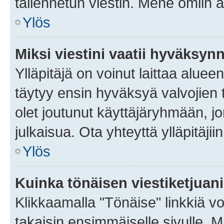
tallennetun viestin. Mene omiin a
Ylös
Miksi viestini vaatii hyväksyn
Ylläpitäjä on voinut laittaa alueen
täytyy ensin hyväksyä valvojien 
olet joutunut käyttäjäryhmään, jo
julkaisua. Ota yhteyttä ylläpitäjii
Ylös
Kuinka tönäisen viestiketjuan
Klikkaamalla "Tönäise" linkkiä voi
takaisin ensimmäiselle sivulle. M