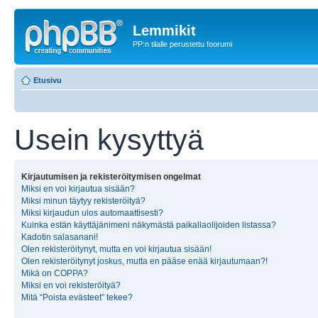
Lemmikit
PP:n tilalle perustettu foorumi
Etusivu
Usein kysyttyä
Kirjautumisen ja rekisteröitymisen ongelmat
Miksi en voi kirjautua sisään?
Miksi minun täytyy rekisteröityä?
Miksi kirjaudun ulos automaattisesti?
Kuinka estän käyttäjänimeni näkymästä paikallaolijoiden listassa?
Kadotin salasanani!
Olen rekisteröitynyt, mutta en voi kirjautua sisään!
Olen rekisteröitynyt joskus, mutta en pääse enää kirjautumaan?!
Mikä on COPPA?
Miksi en voi rekisteröityä?
Mitä “Poista evästeet” tekee?