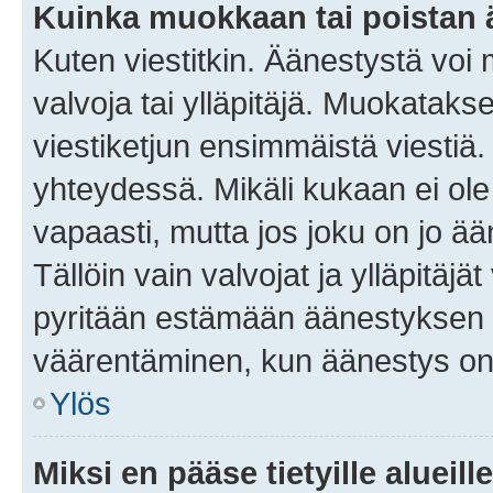
Kuinka muokkaan tai poistan
Kuten viestitkin. Äänestystä voi
valvoja tai ylläpitäjä. Muokatak
viestiketjun ensimmäistä viestiä
yhteydessä. Mikäli kukaan ei ol
vapaasti, mutta jos joku on jo ä
Tällöin vain valvojat ja ylläpitäjä
pyritään estämään äänestyksen 
väärentäminen, kun äänestys on
Ylös
Miksi en pääse tietyille alueill