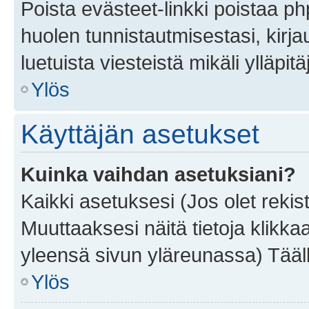
Poista evästeet-linkki poistaa p
huolen tunnistautmisestasi, kirja
luetuista viesteistä mikäli ylläpitä
Ylös
Käyttäjän asetukset
Kuinka vaihdan asetuksiani?
Kaikki asetuksesi (Jos olet rekist
Muuttaaksesi näitä tietoja klikka
yleensä sivun yläreunassa) Tääll
Ylös