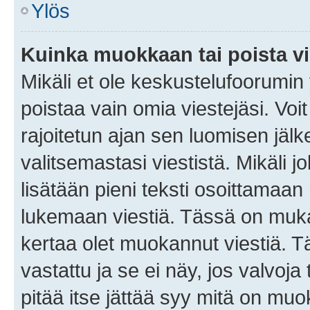
Ylös
Kuinka muokkaan tai poista vi
Mikäli et ole keskustelufoorumin y
poistaa vain omia viestejäsi. Voi
rajoitetun ajan sen luomisen jäl
valitsemastasi viestistä. Mikäli jo
lisätään pieni teksti osoittama
lukemaan viestiä. Tässä on mu
kertaa olet muokannut viestiä. Tä
vastattu ja se ei näy, jos valvoja
pitää itse jättää syy mitä on muo