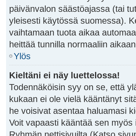
päivänvalon säästöajassa (tai tu
yleisesti käytössä suomessa). Ke
vaihtamaan tuota aikaa automaatti
heittää tunnilla normaaliin aikaan
Ylös
Kieltäni ei näy luettelossa!
Todennäköisin syy on se, että yläp
kukaan ei ole vielä kääntänyt sitä 
he voisivat asentaa haluamasi ki
Voit vapaasti kääntää sen myös i
Ryhmän nettisivuilta (Katso sivun