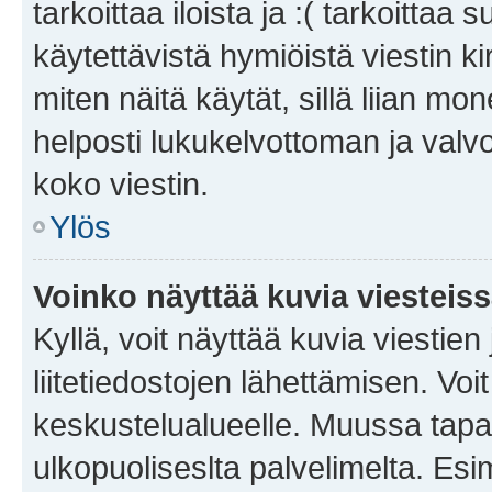
tarkoittaa iloista ja :( tarkoittaa 
käytettävistä hymiöistä viestin k
miten näitä käytät, sillä liian m
helposti lukukelvottoman ja valvo
koko viestin.
Ylös
Voinko näyttää kuvia viesteis
Kyllä, voit näyttää kuvia viestien 
liitetiedostojen lähettämisen. Vo
keskustelualueelle. Muussa tapa
ulkopuoliseslta palvelimelta. Es