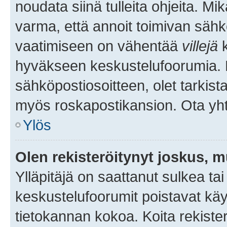
noudata siinä tulleita ohjeita. Mi
varma, että annoit toimivan sähk
vaatimiseen on vähentää
villejä
k
hyväkseen keskustelufoorumia. Mi
sähköpostiosoitteen, olet tarkista
myös roskapostikansion. Ota yhte
Ylös
Olen rekisteröitynyt joskus, 
Ylläpitäjä on saattanut sulkea ta
keskustelufoorumit poistavat k
tietokannan kokoa. Koita rekister