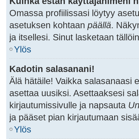
Kuinka estän käyttäjänimeni n
Omassa profiilissasi löytyy aset
asetuksen kohtaan
päällä
. Näkym
ja itsellesi. Sinut lasketaan tällö
Ylös
Kadotin salasanani!
Älä hätäile! Vaikka salasanaasi 
asettaa uusiksi. Asettaaksesi s
kirjautumissivulle ja napsauta
Un
ja pääset pian kirjautumaan sisä
Ylös