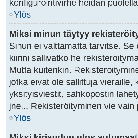
konfigurointivirhe heidän puolella
Ylös
Miksi minun täytyy rekisteröit
Sinun ei välttämättä tarvitse. Se
kiinni sallivatko he rekisteröitym
Mutta kuitenkin. Rekisteröitymine
jotka eivät ole sallittuja vierail
yksityisviestit, sähköpostin lähet
jne... Rekisteröityminen vie vain
Ylös
Miksi kirjaudun ulos automaat