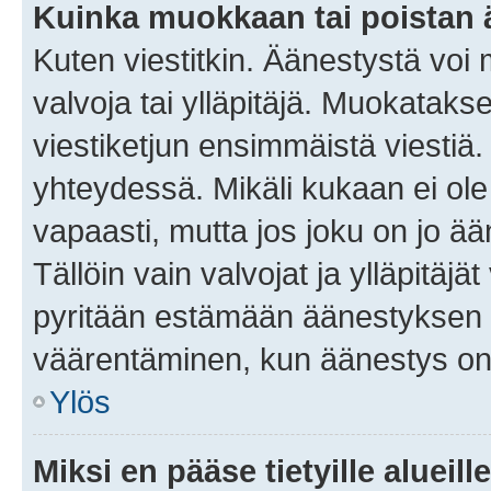
Kuinka muokkaan tai poistan
Kuten viestitkin. Äänestystä voi
valvoja tai ylläpitäjä. Muokatak
viestiketjun ensimmäistä viestiä
yhteydessä. Mikäli kukaan ei ol
vapaasti, mutta jos joku on jo ä
Tällöin vain valvojat ja ylläpitäjä
pyritään estämään äänestyksen 
väärentäminen, kun äänestys on
Ylös
Miksi en pääse tietyille alueill