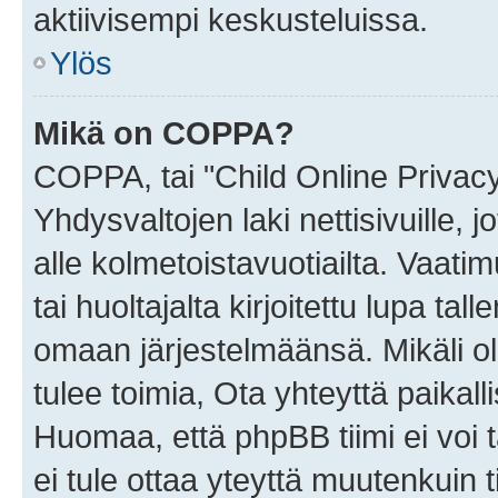
aktiivisempi keskusteluissa.
Ylös
Mikä on COPPA?
COPPA, tai "Child Online Privac
Yhdysvaltojen laki nettisivuille, 
alle kolmetoistavuotiailta. Vaa
tai huoltajalta kirjoitettu lupa ta
omaan järjestelmäänsä. Mikäli 
tulee toimia, Ota yhteyttä paika
Huomaa, että phpBB tiimi ei voi t
ei tule ottaa yteyttä muutenkuin t