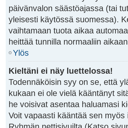
päivänvalon säästöajassa (tai tu
yleisesti käytössä suomessa). Ke
vaihtamaan tuota aikaa automaatti
heittää tunnilla normaaliin aikaan
Ylös
Kieltäni ei näy luettelossa!
Todennäköisin syy on se, että yläp
kukaan ei ole vielä kääntänyt sitä 
he voisivat asentaa haluamasi ki
Voit vapaasti kääntää sen myös i
Ryhmän nettisivuilta (Katso sivun