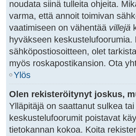
noudata siinä tulleita ohjeita. Mi
varma, että annoit toimivan sähk
vaatimiseen on vähentää
villejä
k
hyväkseen keskustelufoorumia. Mi
sähköpostiosoitteen, olet tarkista
myös roskapostikansion. Ota yhte
Ylös
Olen rekisteröitynyt joskus, 
Ylläpitäjä on saattanut sulkea ta
keskustelufoorumit poistavat k
tietokannan kokoa. Koita rekister