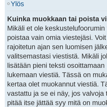
Ylös
Kuinka muokkaan tai poista vi
Mikäli et ole keskustelufoorumin y
poistaa vain omia viestejäsi. Voi
rajoitetun ajan sen luomisen jäl
valitsemastasi viestistä. Mikäli jo
lisätään pieni teksti osoittama
lukemaan viestiä. Tässä on mu
kertaa olet muokannut viestiä. Tä
vastattu ja se ei näy, jos valvoja
pitää itse jättää syy mitä on muo