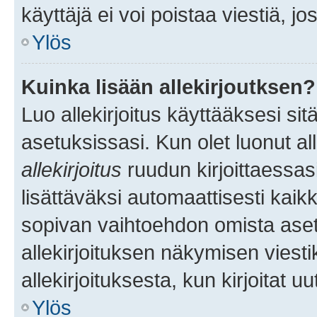
käyttäjä ei voi poistaa viestiä, jo
Ylös
Kuinka lisään allekirjoutksen?
Luo allekirjoitus käyttääksesi si
asetuksissasi. Kun olet luonut all
allekirjoitus
ruudun kirjoittaessasi
lisättäväksi automaattisesti kaikki
sopivan vaihtoehdon omista asetu
allekirjoituksen näkymisen viesti
allekirjoituksesta, kun kirjoitat uu
Ylös