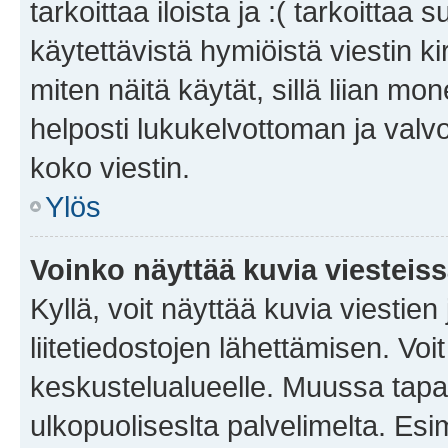
tarkoittaa iloista ja :( tarkoittaa 
käytettävistä hymiöistä viestin k
miten näitä käytät, sillä liian m
helposti lukukelvottoman ja valvo
koko viestin.
Ylös
Voinko näyttää kuvia viesteis
Kyllä, voit näyttää kuvia viestien 
liitetiedostojen lähettämisen. Vo
keskustelualueelle. Muussa tapa
ulkopuoliseslta palvelimelta. Es