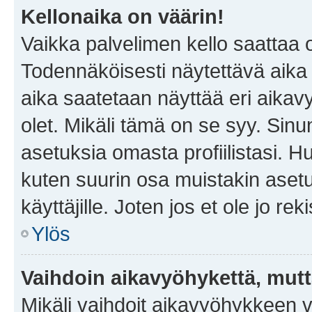
Kellonaika on väärin!
Vaikka palvelimen kello saattaa 
Todennäköisesti näytettävä aika
aika saatetaan näyttää eri aika
olet. Mikäli tämä on se syy. Si
asetuksia omasta profiilistasi. 
kuten suurin osa muistakin asetuks
käyttäjille. Joten jos et ole jo rek
Ylös
Vaihdoin aikavyöhykettä, mutta 
Mikäli vaihdoit aikavyöhykkeen 