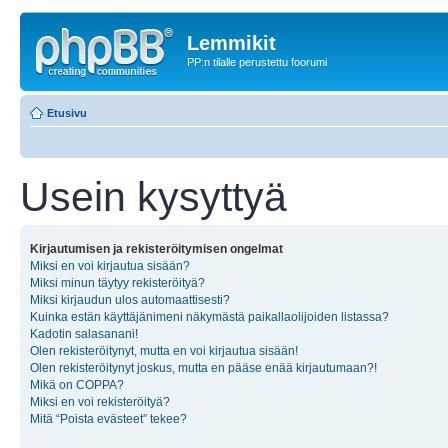
Lemmikit
PP:n tilalle perustettu foorumi
Etusivu
Usein kysyttyä
Kirjautumisen ja rekisteröitymisen ongelmat
Miksi en voi kirjautua sisään?
Miksi minun täytyy rekisteröityä?
Miksi kirjaudun ulos automaattisesti?
Kuinka estän käyttäjänimeni näkymästä paikallaolijoiden listassa?
Kadotin salasanani!
Olen rekisteröitynyt, mutta en voi kirjautua sisään!
Olen rekisteröitynyt joskus, mutta en pääse enää kirjautumaan?!
Mikä on COPPA?
Miksi en voi rekisteröityä?
Mitä “Poista evästeet” tekee?