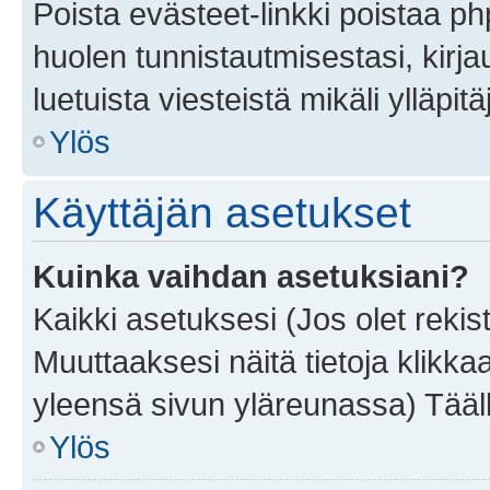
Poista evästeet-linkki poistaa p
huolen tunnistautmisestasi, kirja
luetuista viesteistä mikäli ylläpitä
Ylös
Käyttäjän asetukset
Kuinka vaihdan asetuksiani?
Kaikki asetuksesi (Jos olet rekist
Muuttaaksesi näitä tietoja klikka
yleensä sivun yläreunassa) Tääll
Ylös