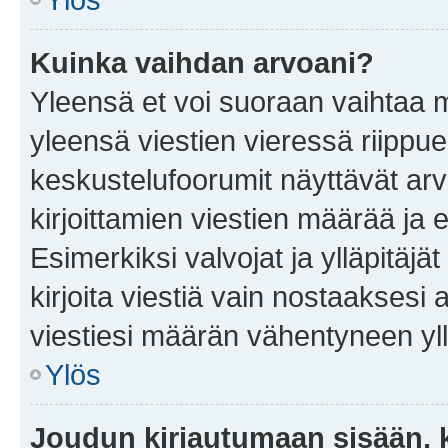
Kuinka vaihdan arvoani?
Yleensä et voi suoraan vaihtaa 
yleensä viestien vieressä riippu
keskustelufoorumit näyttävät ar
kirjoittamien viestien määrää ja er
Esimerkiksi valvojat ja ylläpitäjä
kirjoita viestiä vain nostaakses
viestiesi määrän vähentyneen yl
Ylös
Joudun kirjautumaan sisään, k