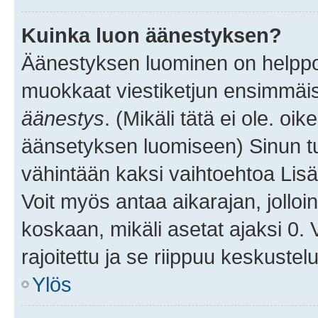
Kuinka luon äänestyksen?
Äänestyksen luominen on helppoa.
muokkaat viestiketjun ensimmäis
äänestys
. (Mikäli tätä ei ole. oik
äänsetyksen luomiseen) Sinun tu
vähintään kaksi vaihtoehtoa Lisää
Voit myös antaa aikarajan, jolloi
koskaan, mikäli asetat ajaksi 0.
rajoitettu ja se riippuu keskustel
Ylös