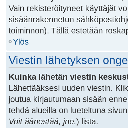
Vain rekisteröityneet käyttäjät v
sisäänrakennetun sähköpostiohjel
toiminnon). Tällä estetään roskap
Ylös
Viestin lähetyksen ong
Kuinka lähetän viestin keskus
Lähettääksesi uuden viestin. Kl
joutua kirjautumaan sisään ennen 
tehdä alueilla on lueteltuna sivun
Voit äänestää, jne.
) lista.