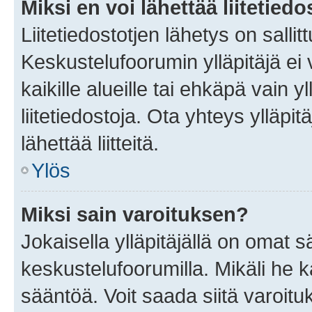
Miksi en voi lähettää liitetied
Liitetiedostotjen lähetys on sallit
Keskustelufoorumin ylläpitäjä ei v
kaikille alueille tai ehkäpä vain 
liitetiedostoja. Ota yhteys ylläpit
lähettää liitteitä.
Ylös
Miksi sain varoituksen?
Jokaisella ylläpitäjällä on omat 
keskustelufoorumilla. Mikäli he ka
sääntöä. Voit saada siitä varoi