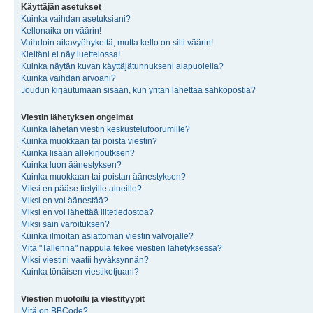
Käyttäjän asetukset
Kuinka vaihdan asetuksiani?
Kellonaika on väärin!
Vaihdoin aikavyöhykettä, mutta kello on silti väärin!
Kieltäni ei näy luettelossa!
Kuinka näytän kuvan käyttäjätunnukseni alapuolella?
Kuinka vaihdan arvoani?
Joudun kirjautumaan sisään, kun yritän lähettää sähköpostia?
Viestin lähetyksen ongelmat
Kuinka lähetän viestin keskustelufoorumille?
Kuinka muokkaan tai poista viestin?
Kuinka lisään allekirjoutksen?
Kuinka luon äänestyksen?
Kuinka muokkaan tai poistan äänestyksen?
Miksi en pääse tietyille alueille?
Miksi en voi äänestää?
Miksi en voi lähettää liitetiedostoa?
Miksi sain varoituksen?
Kuinka ilmoitan asiattoman viestin valvojalle?
Mitä "Tallenna" nappula tekee viestien lähetyksessä?
Miksi viestini vaatii hyväksynnän?
Kuinka tönäisen viestiketjuani?
Viestien muotoilu ja viestityypit
Mitä on BBCode?