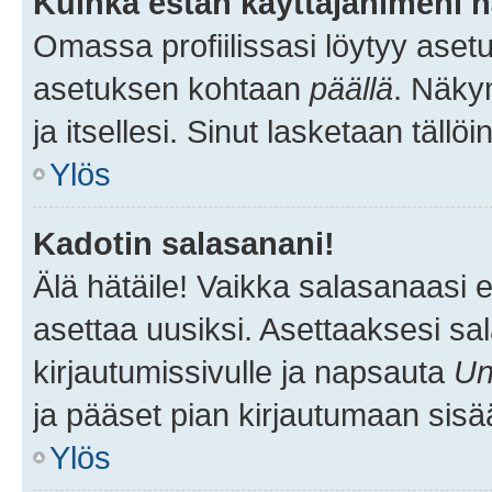
Kuinka estän käyttäjänimeni n
Omassa profiilissasi löytyy aset
asetuksen kohtaan
päällä
. Näkym
ja itsellesi. Sinut lasketaan tällö
Ylös
Kadotin salasanani!
Älä hätäile! Vaikka salasanaasi 
asettaa uusiksi. Asettaaksesi s
kirjautumissivulle ja napsauta
Un
ja pääset pian kirjautumaan sisä
Ylös