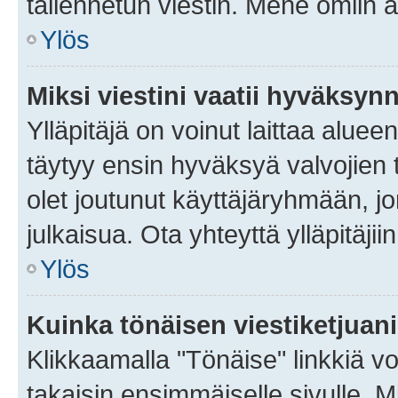
tallennetun viestin. Mene omiin a
Ylös
Miksi viestini vaatii hyväksyn
Ylläpitäjä on voinut laittaa alueen
täytyy ensin hyväksyä valvojien 
olet joutunut käyttäjäryhmään, jo
julkaisua. Ota yhteyttä ylläpitäjii
Ylös
Kuinka tönäisen viestiketjuan
Klikkaamalla "Tönäise" linkkiä voi
takaisin ensimmäiselle sivulle. M