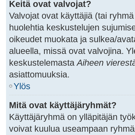
Keitä ovat valvojat?
Valvojat ovat käyttäjiä (tai ryhmä
huolehtia keskustelujen sujumise
oikeudet muokata ja sulkea/avata, 
alueella, missä ovat valvojina. Y
keskustelemasta
Aiheen vierest
asiattomuuksia.
Ylös
Mitä ovat käyttäjäryhmät?
Käyttäjäryhmä on ylläpitäjän työka
voivat kuulua useampaan ryhmään