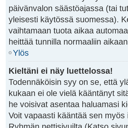
päivänvalon säästöajassa (tai tu
yleisesti käytössä suomessa). Ke
vaihtamaan tuota aikaa automaatti
heittää tunnilla normaaliin aikaan
Ylös
Kieltäni ei näy luettelossa!
Todennäköisin syy on se, että yläp
kukaan ei ole vielä kääntänyt sitä 
he voisivat asentaa haluamasi ki
Voit vapaasti kääntää sen myös i
Ryhmän nettisivuilta (Katso sivun