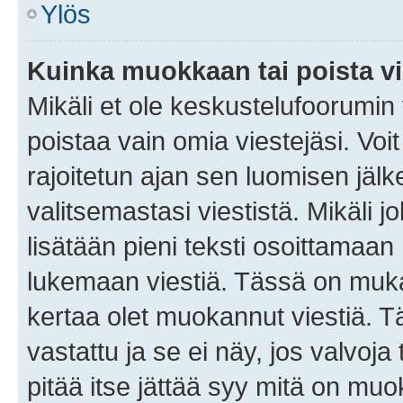
Ylös
Kuinka muokkaan tai poista vi
Mikäli et ole keskustelufoorumin y
poistaa vain omia viestejäsi. Voi
rajoitetun ajan sen luomisen jäl
valitsemastasi viestistä. Mikäli jo
lisätään pieni teksti osoittama
lukemaan viestiä. Tässä on mu
kertaa olet muokannut viestiä. Tä
vastattu ja se ei näy, jos valvoja
pitää itse jättää syy mitä on muo