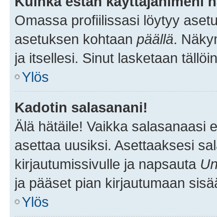
Kuinka estän käyttäjänimeni n
Omassa profiilissasi löytyy aset
asetuksen kohtaan
päällä
. Näkym
ja itsellesi. Sinut lasketaan tällö
Ylös
Kadotin salasanani!
Älä hätäile! Vaikka salasanaasi 
asettaa uusiksi. Asettaaksesi s
kirjautumissivulle ja napsauta
Un
ja pääset pian kirjautumaan sisä
Ylös