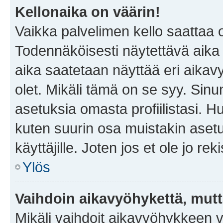
Kellonaika on väärin!
Vaikka palvelimen kello saattaa 
Todennäköisesti näytettävä aika
aika saatetaan näyttää eri aika
olet. Mikäli tämä on se syy. Si
asetuksia omasta profiilistasi. 
kuten suurin osa muistakin asetuks
käyttäjille. Joten jos et ole jo rek
Ylös
Vaihdoin aikavyöhykettä, mutta 
Mikäli vaihdoit aikavyöhykkeen 