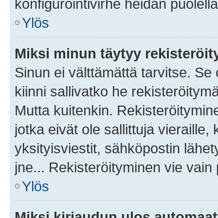
konfigurointivirhe heidän puolella
Ylös
Miksi minun täytyy rekisteröit
Sinun ei välttämättä tarvitse. Se
kiinni sallivatko he rekisteröitym
Mutta kuitenkin. Rekisteröitymine
jotka eivät ole sallittuja vierail
yksityisviestit, sähköpostin lähet
jne... Rekisteröityminen vie vain
Ylös
Miksi kirjaudun ulos automaat