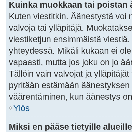
Kuinka muokkaan tai poistan
Kuten viestitkin. Äänestystä voi
valvoja tai ylläpitäjä. Muokatak
viestiketjun ensimmäistä viestiä
yhteydessä. Mikäli kukaan ei ol
vapaasti, mutta jos joku on jo ä
Tällöin vain valvojat ja ylläpitäjä
pyritään estämään äänestyksen 
väärentäminen, kun äänestys on
Ylös
Miksi en pääse tietyille alueill