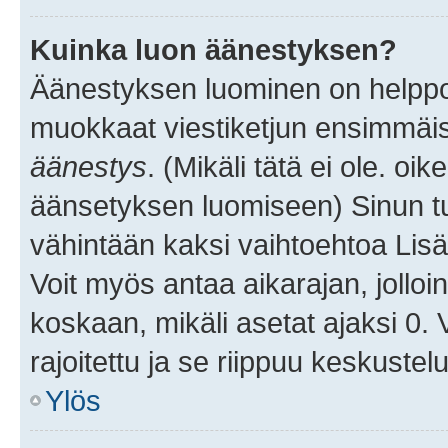
Kuinka luon äänestyksen?
Äänestyksen luominen on helppoa.
muokkaat viestiketjun ensimmäis
äänestys
. (Mikäli tätä ei ole. oik
äänsetyksen luomiseen) Sinun tu
vähintään kaksi vaihtoehtoa Lisää
Voit myös antaa aikarajan, jolloi
koskaan, mikäli asetat ajaksi 0.
rajoitettu ja se riippuu keskustel
Ylös