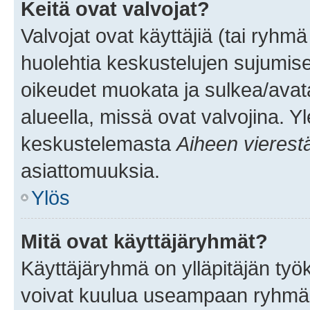
Keitä ovat valvojat?
Valvojat ovat käyttäjiä (tai ryhmä
huolehtia keskustelujen sujumise
oikeudet muokata ja sulkea/avata, 
alueella, missä ovat valvojina. Y
keskustelemasta
Aiheen vierest
asiattomuuksia.
Ylös
Mitä ovat käyttäjäryhmät?
Käyttäjäryhmä on ylläpitäjän työka
voivat kuulua useampaan ryhmään