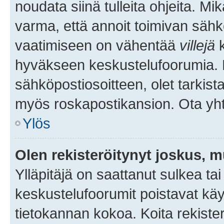
noudata siinä tulleita ohjeita. Mi
varma, että annoit toimivan sähk
vaatimiseen on vähentää
villejä
k
hyväkseen keskustelufoorumia. Mi
sähköpostiosoitteen, olet tarkista
myös roskapostikansion. Ota yhte
Ylös
Olen rekisteröitynyt joskus, 
Ylläpitäjä on saattanut sulkea ta
keskustelufoorumit poistavat k
tietokannan kokoa. Koita rekister