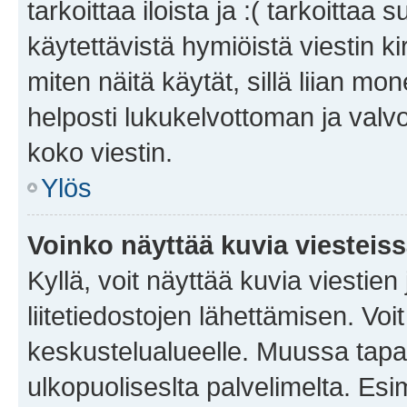
tarkoittaa iloista ja :( tarkoittaa 
käytettävistä hymiöistä viestin k
miten näitä käytät, sillä liian m
helposti lukukelvottoman ja valvo
koko viestin.
Ylös
Voinko näyttää kuvia viesteis
Kyllä, voit näyttää kuvia viestien 
liitetiedostojen lähettämisen. Vo
keskustelualueelle. Muussa tapa
ulkopuoliseslta palvelimelta. Es