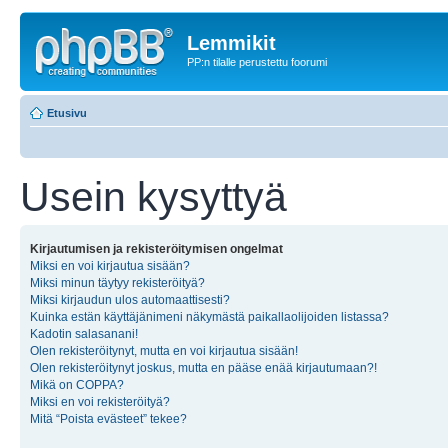
Lemmikit
PP:n tilalle perustettu foorumi
Etusivu
Usein kysyttyä
Kirjautumisen ja rekisteröitymisen ongelmat
Miksi en voi kirjautua sisään?
Miksi minun täytyy rekisteröityä?
Miksi kirjaudun ulos automaattisesti?
Kuinka estän käyttäjänimeni näkymästä paikallaolijoiden listassa?
Kadotin salasanani!
Olen rekisteröitynyt, mutta en voi kirjautua sisään!
Olen rekisteröitynyt joskus, mutta en pääse enää kirjautumaan?!
Mikä on COPPA?
Miksi en voi rekisteröityä?
Mitä “Poista evästeet” tekee?