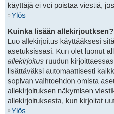
käyttäjä ei voi poistaa viestiä, jo
Ylös
Kuinka lisään allekirjoutksen?
Luo allekirjoitus käyttääksesi si
asetuksissasi. Kun olet luonut all
allekirjoitus
ruudun kirjoittaessasi
lisättäväksi automaattisesti kaikki
sopivan vaihtoehdon omista asetu
allekirjoituksen näkymisen viesti
allekirjoituksesta, kun kirjoitat uu
Ylös