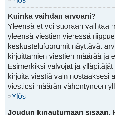
Kuinka vaihdan arvoani?
Yleensä et voi suoraan vaihtaa 
yleensä viestien vieressä riippu
keskustelufoorumit näyttävät ar
kirjoittamien viestien määrää ja er
Esimerkiksi valvojat ja ylläpitäjä
kirjoita viestiä vain nostaakses
viestiesi määrän vähentyneen yl
Ylös
Joudun kirjautumaan sisään, k