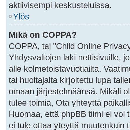
aktiivisempi keskusteluissa.
Ylös
Mikä on COPPA?
COPPA, tai "Child Online Privac
Yhdysvaltojen laki nettisivuille, 
alle kolmetoistavuotiailta. Vaa
tai huoltajalta kirjoitettu lupa ta
omaan järjestelmäänsä. Mikäli 
tulee toimia, Ota yhteyttä paika
Huomaa, että phpBB tiimi ei voi t
ei tule ottaa yteyttä muutenkuin t