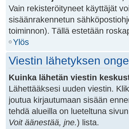
Vain rekisteröityneet käyttäjät v
sisäänrakennetun sähköpostiohjel
toiminnon). Tällä estetään roskap
Ylös
Viestin lähetyksen ong
Kuinka lähetän viestin keskus
Lähettääksesi uuden viestin. Kl
joutua kirjautumaan sisään ennen 
tehdä alueilla on lueteltuna sivun
Voit äänestää, jne.
) lista.