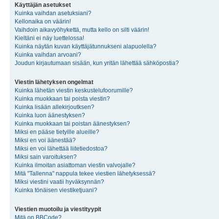
Käyttäjän asetukset
Kuinka vaihdan asetuksiani?
Kellonaika on väärin!
Vaihdoin aikavyöhykettä, mutta kello on silti väärin!
Kieltäni ei näy luettelossa!
Kuinka näytän kuvan käyttäjätunnukseni alapuolella?
Kuinka vaihdan arvoani?
Joudun kirjautumaan sisään, kun yritän lähettää sähköpostia?
Viestin lähetyksen ongelmat
Kuinka lähetän viestin keskustelufoorumille?
Kuinka muokkaan tai poista viestin?
Kuinka lisään allekirjoutksen?
Kuinka luon äänestyksen?
Kuinka muokkaan tai poistan äänestyksen?
Miksi en pääse tietyille alueille?
Miksi en voi äänestää?
Miksi en voi lähettää liitetiedostoa?
Miksi sain varoituksen?
Kuinka ilmoitan asiattoman viestin valvojalle?
Mitä "Tallenna" nappula tekee viestien lähetyksessä?
Miksi viestini vaatii hyväksynnän?
Kuinka tönäisen viestiketjuani?
Viestien muotoilu ja viestityypit
Mitä on BBCode?