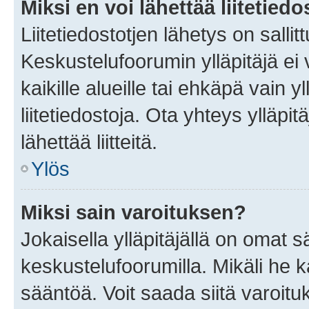
Miksi en voi lähettää liitetied
Liitetiedostotjen lähetys on sallit
Keskustelufoorumin ylläpitäjä ei v
kaikille alueille tai ehkäpä vain 
liitetiedostoja. Ota yhteys ylläpit
lähettää liitteitä.
Ylös
Miksi sain varoituksen?
Jokaisella ylläpitäjällä on omat 
keskustelufoorumilla. Mikäli he ka
sääntöä. Voit saada siitä varoi