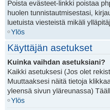
Poista evästeet-linkki poistaa p
huolen tunnistautmisestasi, kirja
luetuista viesteistä mikäli ylläpitä
Ylös
Käyttäjän asetukset
Kuinka vaihdan asetuksiani?
Kaikki asetuksesi (Jos olet rekist
Muuttaaksesi näitä tietoja klikka
yleensä sivun yläreunassa) Tääll
Ylös