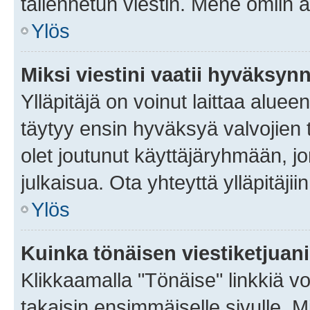
tallennetun viestin. Mene omiin a
Ylös
Miksi viestini vaatii hyväksyn
Ylläpitäjä on voinut laittaa alueen
täytyy ensin hyväksyä valvojien 
olet joutunut käyttäjäryhmään, jo
julkaisua. Ota yhteyttä ylläpitäjii
Ylös
Kuinka tönäisen viestiketjuan
Klikkaamalla "Tönäise" linkkiä voi
takaisin ensimmäiselle sivulle. M