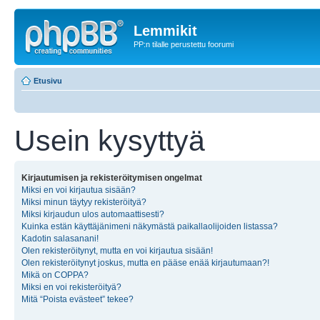
Lemmikit
PP:n tilalle perustettu foorumi
Etusivu
Usein kysyttyä
Kirjautumisen ja rekisteröitymisen ongelmat
Miksi en voi kirjautua sisään?
Miksi minun täytyy rekisteröityä?
Miksi kirjaudun ulos automaattisesti?
Kuinka estän käyttäjänimeni näkymästä paikallaolijoiden listassa?
Kadotin salasanani!
Olen rekisteröitynyt, mutta en voi kirjautua sisään!
Olen rekisteröitynyt joskus, mutta en pääse enää kirjautumaan?!
Mikä on COPPA?
Miksi en voi rekisteröityä?
Mitä “Poista evästeet” tekee?