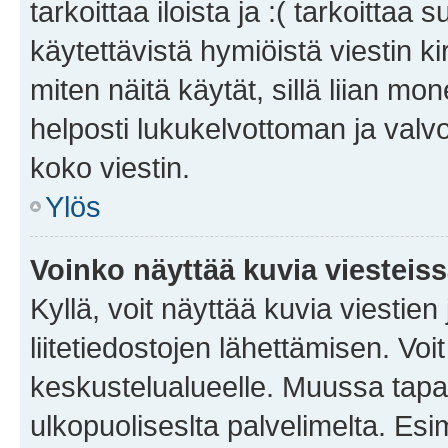
tarkoittaa iloista ja :( tarkoittaa 
käytettävistä hymiöistä viestin k
miten näitä käytät, sillä liian m
helposti lukukelvottoman ja valvo
koko viestin.
Ylös
Voinko näyttää kuvia viesteis
Kyllä, voit näyttää kuvia viestien 
liitetiedostojen lähettämisen. Vo
keskustelualueelle. Muussa tapa
ulkopuoliseslta palvelimelta. Es