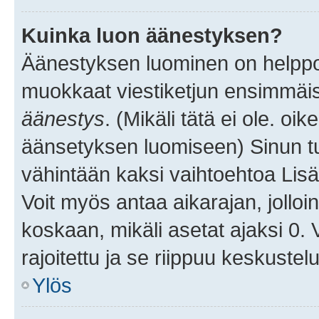
Kuinka luon äänestyksen?
Äänestyksen luominen on helppoa.
muokkaat viestiketjun ensimmäis
äänestys
. (Mikäli tätä ei ole. oik
äänsetyksen luomiseen) Sinun tu
vähintään kaksi vaihtoehtoa Lisää
Voit myös antaa aikarajan, jolloi
koskaan, mikäli asetat ajaksi 0.
rajoitettu ja se riippuu keskustel
Ylös