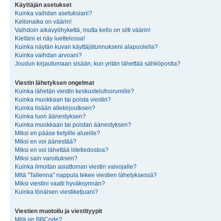
Käyttäjän asetukset
Kuinka vaihdan asetuksiani?
Kellonaika on väärin!
Vaihdoin aikavyöhykettä, mutta kello on silti väärin!
Kieltäni ei näy luettelossa!
Kuinka näytän kuvan käyttäjätunnukseni alapuolella?
Kuinka vaihdan arvoani?
Joudun kirjautumaan sisään, kun yritän lähettää sähköpostia?
Viestin lähetyksen ongelmat
Kuinka lähetän viestin keskustelufoorumille?
Kuinka muokkaan tai poista viestin?
Kuinka lisään allekirjoutksen?
Kuinka luon äänestyksen?
Kuinka muokkaan tai poistan äänestyksen?
Miksi en pääse tietyille alueille?
Miksi en voi äänestää?
Miksi en voi lähettää liitetiedostoa?
Miksi sain varoituksen?
Kuinka ilmoitan asiattoman viestin valvojalle?
Mitä "Tallenna" nappula tekee viestien lähetyksessä?
Miksi viestini vaatii hyväksynnän?
Kuinka tönäisen viestiketjuani?
Viestien muotoilu ja viestityypit
Mitä on BBCode?