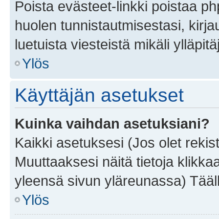
Poista evästeet-linkki poistaa p
huolen tunnistautmisestasi, kirja
luetuista viesteistä mikäli ylläpitä
Ylös
Käyttäjän asetukset
Kuinka vaihdan asetuksiani?
Kaikki asetuksesi (Jos olet rekist
Muuttaaksesi näitä tietoja klikka
yleensä sivun yläreunassa) Tääll
Ylös