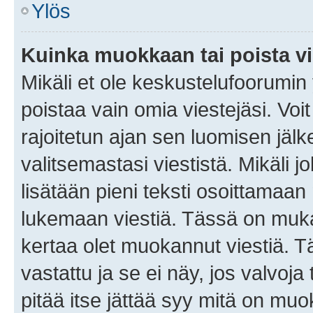
Ylös
Kuinka muokkaan tai poista vi
Mikäli et ole keskustelufoorumin y
poistaa vain omia viestejäsi. Voi
rajoitetun ajan sen luomisen jäl
valitsemastasi viestistä. Mikäli jo
lisätään pieni teksti osoittama
lukemaan viestiä. Tässä on mu
kertaa olet muokannut viestiä. Tä
vastattu ja se ei näy, jos valvoja
pitää itse jättää syy mitä on muo