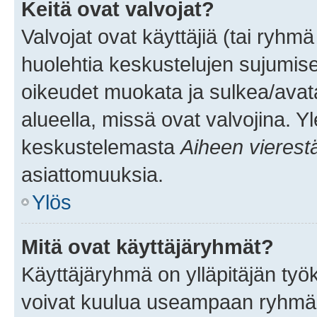
Keitä ovat valvojat?
Valvojat ovat käyttäjiä (tai ryhmä
huolehtia keskustelujen sujumise
oikeudet muokata ja sulkea/avata, 
alueella, missä ovat valvojina. Y
keskustelemasta
Aiheen vierest
asiattomuuksia.
Ylös
Mitä ovat käyttäjäryhmät?
Käyttäjäryhmä on ylläpitäjän työka
voivat kuulua useampaan ryhmään