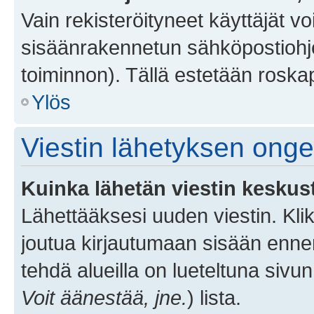
Vain rekisteröityneet käyttäjät v
sisäänrakennetun sähköpostiohjel
toiminnon). Tällä estetään roskap
Ylös
Viestin lähetyksen ong
Kuinka lähetän viestin keskus
Lähettääksesi uuden viestin. Kl
joutua kirjautumaan sisään ennen 
tehdä alueilla on lueteltuna sivun
Voit äänestää, jne.
) lista.