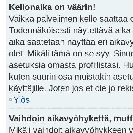
Kellonaika on väärin!
Vaikka palvelimen kello saattaa 
Todennäköisesti näytettävä aika
aika saatetaan näyttää eri aika
olet. Mikäli tämä on se syy. Si
asetuksia omasta profiilistasi. 
kuten suurin osa muistakin asetuks
käyttäjille. Joten jos et ole jo rek
Ylös
Vaihdoin aikavyöhykettä, mutta 
Mikäli vaihdoit aikavyöhykkeen 