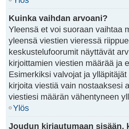
Kuinka vaihdan arvoani?
Yleensä et voi suoraan vaihtaa 
yleensä viestien vieressä riippu
keskustelufoorumit näyttävät ar
kirjoittamien viestien määrää ja er
Esimerkiksi valvojat ja ylläpitäjä
kirjoita viestiä vain nostaakses
viestiesi määrän vähentyneen yl
Ylös
Joudun kirjautumaan sisään, k