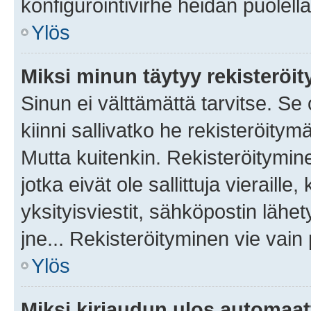
konfigurointivirhe heidän puolella
Ylös
Miksi minun täytyy rekisteröit
Sinun ei välttämättä tarvitse. Se
kiinni sallivatko he rekisteröitym
Mutta kuitenkin. Rekisteröitymine
jotka eivät ole sallittuja vierail
yksityisviestit, sähköpostin lähet
jne... Rekisteröityminen vie vain
Ylös
Miksi kirjaudun ulos automaat