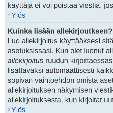
käyttäjä ei voi poistaa viestiä, jo
Ylös
Kuinka lisään allekirjoutksen?
Luo allekirjoitus käyttääksesi si
asetuksissasi. Kun olet luonut all
allekirjoitus
ruudun kirjoittaessasi
lisättäväksi automaattisesti kaikki
sopivan vaihtoehdon omista asetu
allekirjoituksen näkymisen viesti
allekirjoituksesta, kun kirjoitat uu
Ylös