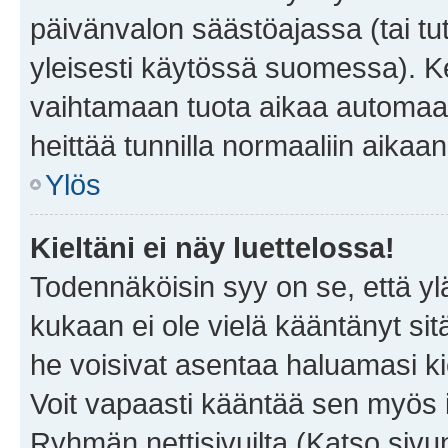
päivänvalon säästöajassa (tai tu
yleisesti käytössä suomessa). Ke
vaihtamaan tuota aikaa automaatti
heittää tunnilla normaaliin aikaan
Ylös
Kieltäni ei näy luettelossa!
Todennäköisin syy on se, että yläp
kukaan ei ole vielä kääntänyt sitä 
he voisivat asentaa haluamasi ki
Voit vapaasti kääntää sen myös i
Ryhmän nettisivuilta (Katso sivun