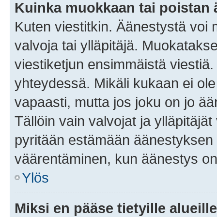
Kuinka muokkaan tai poistan
Kuten viestitkin. Äänestystä voi
valvoja tai ylläpitäjä. Muokatak
viestiketjun ensimmäistä viestiä
yhteydessä. Mikäli kukaan ei ol
vapaasti, mutta jos joku on jo ä
Tällöin vain valvojat ja ylläpitäjä
pyritään estämään äänestyksen 
väärentäminen, kun äänestys on
Ylös
Miksi en pääse tietyille alueill