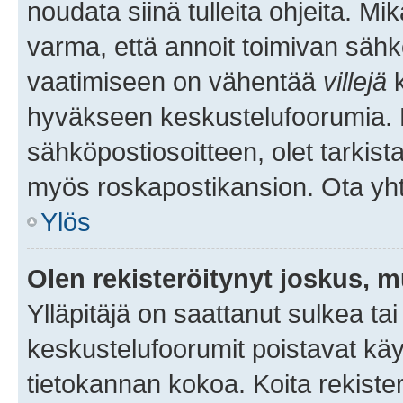
noudata siinä tulleita ohjeita. Mi
varma, että annoit toimivan sähk
vaatimiseen on vähentää
villejä
k
hyväkseen keskustelufoorumia. Mi
sähköpostiosoitteen, olet tarkista
myös roskapostikansion. Ota yhte
Ylös
Olen rekisteröitynyt joskus, 
Ylläpitäjä on saattanut sulkea ta
keskustelufoorumit poistavat k
tietokannan kokoa. Koita rekister