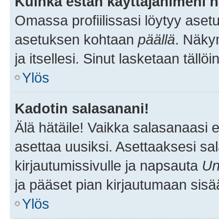
Kuinka estän käyttäjänimeni n
Omassa profiilissasi löytyy aset
asetuksen kohtaan
päällä
. Näkym
ja itsellesi. Sinut lasketaan tällö
Ylös
Kadotin salasanani!
Älä hätäile! Vaikka salasanaasi 
asettaa uusiksi. Asettaaksesi s
kirjautumissivulle ja napsauta
Un
ja pääset pian kirjautumaan sisä
Ylös