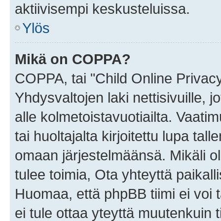
aktiivisempi keskusteluissa.
Ylös
Mikä on COPPA?
COPPA, tai "Child Online Privac
Yhdysvaltojen laki nettisivuille, 
alle kolmetoistavuotiailta. Vaa
tai huoltajalta kirjoitettu lupa ta
omaan järjestelmäänsä. Mikäli 
tulee toimia, Ota yhteyttä paika
Huomaa, että phpBB tiimi ei voi t
ei tule ottaa yteyttä muutenkuin t