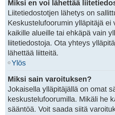
Miksi en voi lähettää liitetied
Liitetiedostotjen lähetys on sallit
Keskustelufoorumin ylläpitäjä ei v
kaikille alueille tai ehkäpä vain 
liitetiedostoja. Ota yhteys ylläpit
lähettää liitteitä.
Ylös
Miksi sain varoituksen?
Jokaisella ylläpitäjällä on omat 
keskustelufoorumilla. Mikäli he ka
sääntöä. Voit saada siitä varoi