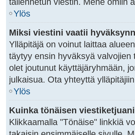
tallennetun viestin. Mene omiin a
Ylös
Miksi viestini vaatii hyväksyn
Ylläpitäjä on voinut laittaa alueen
täytyy ensin hyväksyä valvojien 
olet joutunut käyttäjäryhmään, jo
julkaisua. Ota yhteyttä ylläpitäjii
Ylös
Kuinka tönäisen viestiketjuan
Klikkaamalla "Tönäise" linkkiä voi
takaisin ensimmäiselle sivulle. M