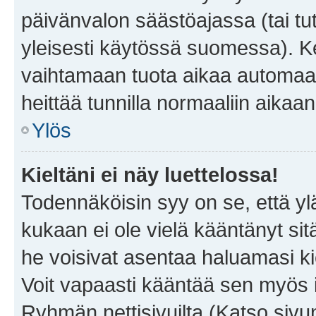
päivänvalon säästöajassa (tai tu
yleisesti käytössä suomessa). Ke
vaihtamaan tuota aikaa automaatti
heittää tunnilla normaaliin aikaan
Ylös
Kieltäni ei näy luettelossa!
Todennäköisin syy on se, että yläp
kukaan ei ole vielä kääntänyt sitä 
he voisivat asentaa haluamasi ki
Voit vapaasti kääntää sen myös i
Ryhmän nettisivuilta (Katso sivun