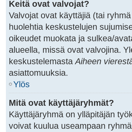
Keitä ovat valvojat?
Valvojat ovat käyttäjiä (tai ryhmä
huolehtia keskustelujen sujumise
oikeudet muokata ja sulkea/avata, 
alueella, missä ovat valvojina. Y
keskustelemasta
Aiheen vierest
asiattomuuksia.
Ylös
Mitä ovat käyttäjäryhmät?
Käyttäjäryhmä on ylläpitäjän työka
voivat kuulua useampaan ryhmään