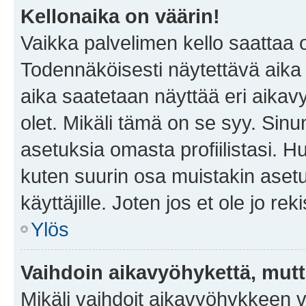
Kellonaika on väärin!
Vaikka palvelimen kello saattaa 
Todennäköisesti näytettävä aika
aika saatetaan näyttää eri aika
olet. Mikäli tämä on se syy. Si
asetuksia omasta profiilistasi. 
kuten suurin osa muistakin asetuks
käyttäjille. Joten jos et ole jo rek
Ylös
Vaihdoin aikavyöhykettä, mutta 
Mikäli vaihdoit aikavyöhykkeen 