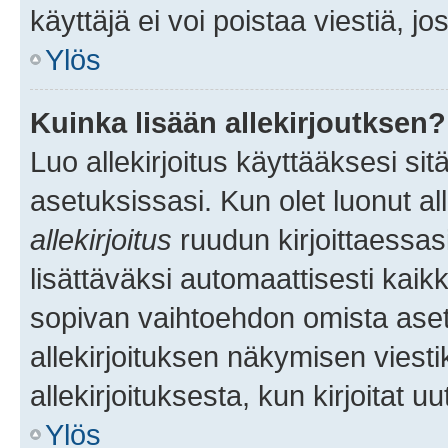
käyttäjä ei voi poistaa viestiä, jo
Ylös
Kuinka lisään allekirjoutksen?
Luo allekirjoitus käyttääksesi si
asetuksissasi. Kun olet luonut all
allekirjoitus
ruudun kirjoittaessasi
lisättäväksi automaattisesti kaikki
sopivan vaihtoehdon omista asetu
allekirjoituksen näkymisen viesti
allekirjoituksesta, kun kirjoitat uu
Ylös