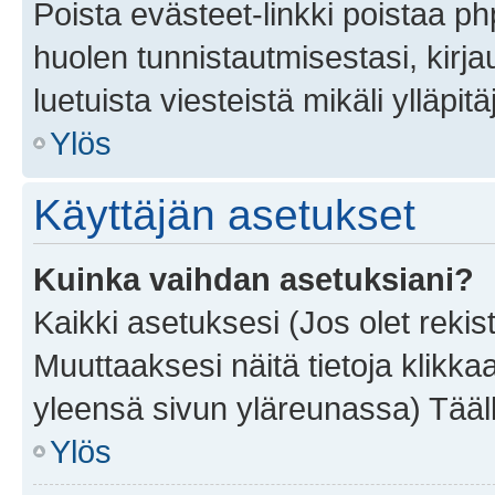
Poista evästeet-linkki poistaa p
huolen tunnistautmisestasi, kirja
luetuista viesteistä mikäli ylläpitä
Ylös
Käyttäjän asetukset
Kuinka vaihdan asetuksiani?
Kaikki asetuksesi (Jos olet rekist
Muuttaaksesi näitä tietoja klikka
yleensä sivun yläreunassa) Tääll
Ylös