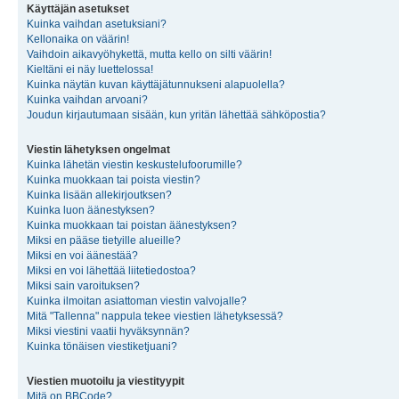
Käyttäjän asetukset
Kuinka vaihdan asetuksiani?
Kellonaika on väärin!
Vaihdoin aikavyöhykettä, mutta kello on silti väärin!
Kieltäni ei näy luettelossa!
Kuinka näytän kuvan käyttäjätunnukseni alapuolella?
Kuinka vaihdan arvoani?
Joudun kirjautumaan sisään, kun yritän lähettää sähköpostia?
Viestin lähetyksen ongelmat
Kuinka lähetän viestin keskustelufoorumille?
Kuinka muokkaan tai poista viestin?
Kuinka lisään allekirjoutksen?
Kuinka luon äänestyksen?
Kuinka muokkaan tai poistan äänestyksen?
Miksi en pääse tietyille alueille?
Miksi en voi äänestää?
Miksi en voi lähettää liitetiedostoa?
Miksi sain varoituksen?
Kuinka ilmoitan asiattoman viestin valvojalle?
Mitä "Tallenna" nappula tekee viestien lähetyksessä?
Miksi viestini vaatii hyväksynnän?
Kuinka tönäisen viestiketjuani?
Viestien muotoilu ja viestityypit
Mitä on BBCode?