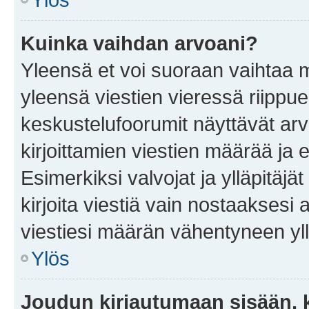
Kuinka vaihdan arvoani?
Yleensä et voi suoraan vaihtaa 
yleensä viestien vieressä riippu
keskustelufoorumit näyttävät ar
kirjoittamien viestien määrää ja er
Esimerkiksi valvojat ja ylläpitäjä
kirjoita viestiä vain nostaakses
viestiesi määrän vähentyneen yl
Ylös
Joudun kirjautumaan sisään, k