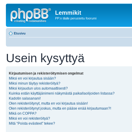
Lemmikit
PP:n tilalle perustettu foorumi
Etusivu
Usein kysyttyä
Kirjautumisen ja rekisteröitymisen ongelmat
Miksi en voi kirjautua sisään?
Miksi minun täytyy rekisteröityä?
Miksi kirjaudun ulos automaattisesti?
Kuinka estän käyttäjänimeni näkymästä paikallaolijoiden listassa?
Kadotin salasanani!
Olen rekisteröitynyt, mutta en voi kirjautua sisään!
Olen rekisteröitynyt joskus, mutta en pääse enää kirjautumaan?!
Mikä on COPPA?
Miksi en voi rekisteröityä?
Mitä “Poista evästeet” tekee?