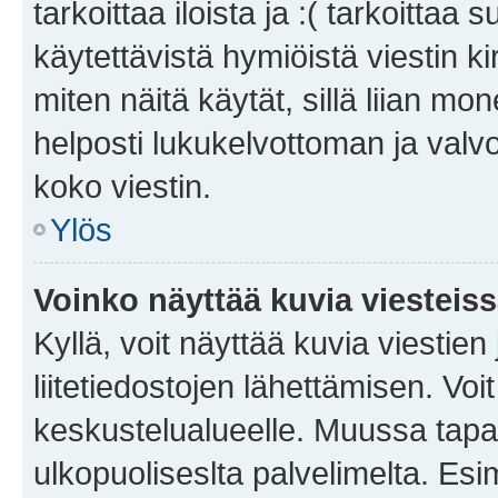
tarkoittaa iloista ja :( tarkoittaa 
käytettävistä hymiöistä viestin k
miten näitä käytät, sillä liian m
helposti lukukelvottoman ja valvo
koko viestin.
Ylös
Voinko näyttää kuvia viesteis
Kyllä, voit näyttää kuvia viestien 
liitetiedostojen lähettämisen. Vo
keskustelualueelle. Muussa tapa
ulkopuoliseslta palvelimelta. Es