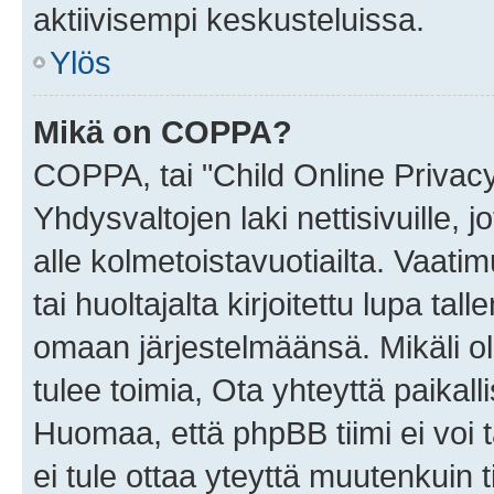
aktiivisempi keskusteluissa.
Ylös
Mikä on COPPA?
COPPA, tai "Child Online Privac
Yhdysvaltojen laki nettisivuille, 
alle kolmetoistavuotiailta. Vaa
tai huoltajalta kirjoitettu lupa ta
omaan järjestelmäänsä. Mikäli 
tulee toimia, Ota yhteyttä paika
Huomaa, että phpBB tiimi ei voi t
ei tule ottaa yteyttä muutenkuin t