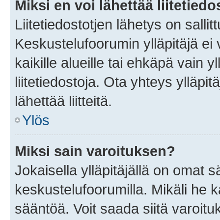
Miksi en voi lähettää liitetied
Liitetiedostotjen lähetys on sallit
Keskustelufoorumin ylläpitäjä ei v
kaikille alueille tai ehkäpä vain 
liitetiedostoja. Ota yhteys ylläpit
lähettää liitteitä.
Ylös
Miksi sain varoituksen?
Jokaisella ylläpitäjällä on omat 
keskustelufoorumilla. Mikäli he ka
sääntöä. Voit saada siitä varoi