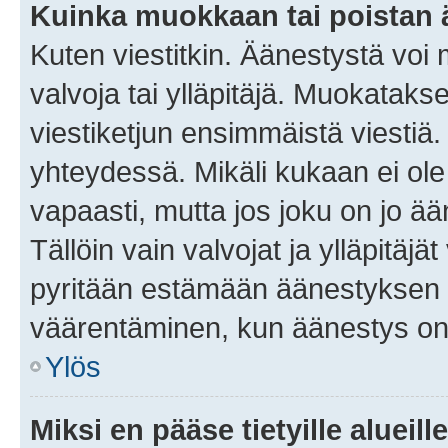
Kuinka muokkaan tai poistan
Kuten viestitkin. Äänestystä voi
valvoja tai ylläpitäjä. Muokatak
viestiketjun ensimmäistä viestiä
yhteydessä. Mikäli kukaan ei ol
vapaasti, mutta jos joku on jo ä
Tällöin vain valvojat ja ylläpitäjä
pyritään estämään äänestyksen 
väärentäminen, kun äänestys on
Ylös
Miksi en pääse tietyille alueill