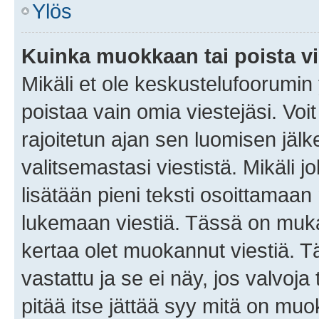
Ylös
Kuinka muokkaan tai poista vi
Mikäli et ole keskustelufoorumin y
poistaa vain omia viestejäsi. Voi
rajoitetun ajan sen luomisen jäl
valitsemastasi viestistä. Mikäli jo
lisätään pieni teksti osoittama
lukemaan viestiä. Tässä on mu
kertaa olet muokannut viestiä. Tä
vastattu ja se ei näy, jos valvoja
pitää itse jättää syy mitä on muo