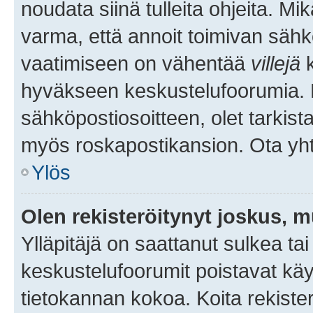
noudata siinä tulleita ohjeita. Mi
varma, että annoit toimivan sähk
vaatimiseen on vähentää
villejä
k
hyväkseen keskustelufoorumia. Mi
sähköpostiosoitteen, olet tarkista
myös roskapostikansion. Ota yhte
Ylös
Olen rekisteröitynyt joskus, 
Ylläpitäjä on saattanut sulkea ta
keskustelufoorumit poistavat k
tietokannan kokoa. Koita rekister