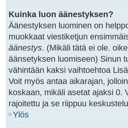
Kuinka luon äänestyksen?
Äänestyksen luominen on helppoa.
muokkaat viestiketjun ensimmäis
äänestys
. (Mikäli tätä ei ole. oik
äänsetyksen luomiseen) Sinun tu
vähintään kaksi vaihtoehtoa Lisää
Voit myös antaa aikarajan, jolloi
koskaan, mikäli asetat ajaksi 0.
rajoitettu ja se riippuu keskustel
Ylös