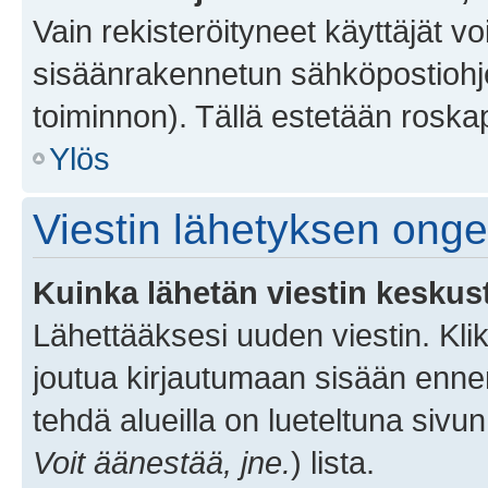
Vain rekisteröityneet käyttäjät v
sisäänrakennetun sähköpostiohjel
toiminnon). Tällä estetään roskap
Ylös
Viestin lähetyksen ong
Kuinka lähetän viestin keskus
Lähettääksesi uuden viestin. Kl
joutua kirjautumaan sisään ennen 
tehdä alueilla on lueteltuna sivun
Voit äänestää, jne.
) lista.