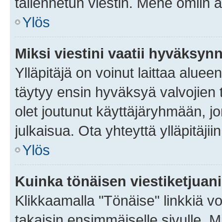
tallennetun viestin. Mene omiin a
Ylös
Miksi viestini vaatii hyväksyn
Ylläpitäjä on voinut laittaa alueen
täytyy ensin hyväksyä valvojien 
olet joutunut käyttäjäryhmään, jo
julkaisua. Ota yhteyttä ylläpitäjii
Ylös
Kuinka tönäisen viestiketjuan
Klikkaamalla "Tönäise" linkkiä voi
takaisin ensimmäiselle sivulle. M