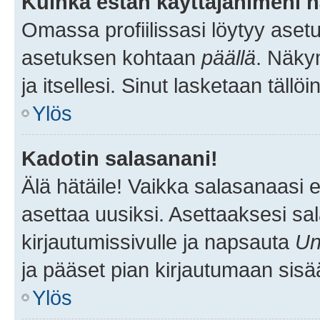
Kuinka estän käyttäjänimeni n
Omassa profiilissasi löytyy aset
asetuksen kohtaan
päällä
. Näkym
ja itsellesi. Sinut lasketaan tällö
Ylös
Kadotin salasanani!
Älä hätäile! Vaikka salasanaasi 
asettaa uusiksi. Asettaaksesi s
kirjautumissivulle ja napsauta
Un
ja pääset pian kirjautumaan sisä
Ylös