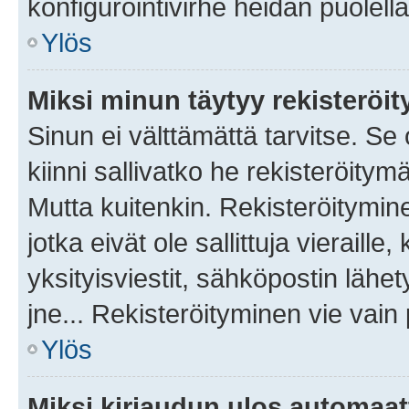
konfigurointivirhe heidän puolella
Ylös
Miksi minun täytyy rekisteröit
Sinun ei välttämättä tarvitse. Se
kiinni sallivatko he rekisteröitym
Mutta kuitenkin. Rekisteröitymine
jotka eivät ole sallittuja vierail
yksityisviestit, sähköpostin lähet
jne... Rekisteröityminen vie vain
Ylös
Miksi kirjaudun ulos automaat