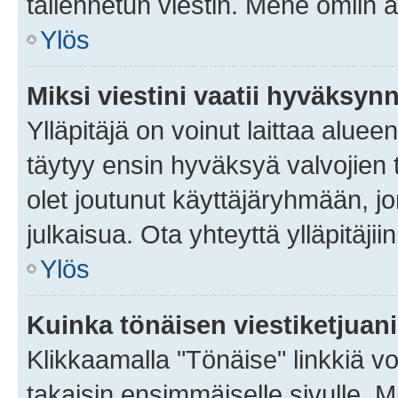
tallennetun viestin. Mene omiin a
Ylös
Miksi viestini vaatii hyväksyn
Ylläpitäjä on voinut laittaa alueen
täytyy ensin hyväksyä valvojien 
olet joutunut käyttäjäryhmään, jo
julkaisua. Ota yhteyttä ylläpitäjii
Ylös
Kuinka tönäisen viestiketjuan
Klikkaamalla "Tönäise" linkkiä voi
takaisin ensimmäiselle sivulle. M