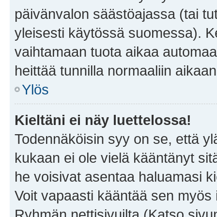
päivänvalon säästöajassa (tai tu
yleisesti käytössä suomessa). Ke
vaihtamaan tuota aikaa automaatti
heittää tunnilla normaaliin aikaan
Ylös
Kieltäni ei näy luettelossa!
Todennäköisin syy on se, että yläp
kukaan ei ole vielä kääntänyt sitä 
he voisivat asentaa haluamasi ki
Voit vapaasti kääntää sen myös i
Ryhmän nettisivuilta (Katso sivun