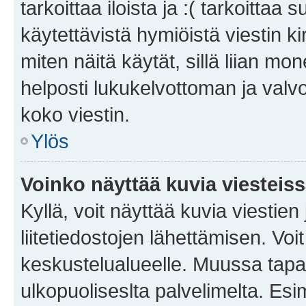
tarkoittaa iloista ja :( tarkoittaa 
käytettävistä hymiöistä viestin k
miten näitä käytät, sillä liian m
helposti lukukelvottoman ja valvo
koko viestin.
Ylös
Voinko näyttää kuvia viesteis
Kyllä, voit näyttää kuvia viestien 
liitetiedostojen lähettämisen. Vo
keskustelualueelle. Muussa tapa
ulkopuoliseslta palvelimelta. Es