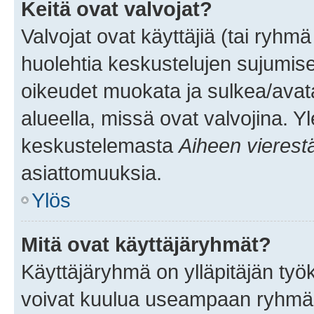
Keitä ovat valvojat?
Valvojat ovat käyttäjiä (tai ryhmä
huolehtia keskustelujen sujumise
oikeudet muokata ja sulkea/avata, 
alueella, missä ovat valvojina. Y
keskustelemasta
Aiheen vierest
asiattomuuksia.
Ylös
Mitä ovat käyttäjäryhmät?
Käyttäjäryhmä on ylläpitäjän työka
voivat kuulua useampaan ryhmään