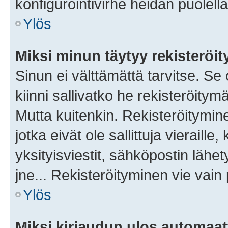
konfigurointivirhe heidän puolella
Ylös
Miksi minun täytyy rekisteröit
Sinun ei välttämättä tarvitse. Se
kiinni sallivatko he rekisteröitym
Mutta kuitenkin. Rekisteröitymine
jotka eivät ole sallittuja vierail
yksityisviestit, sähköpostin lähet
jne... Rekisteröityminen vie vain
Ylös
Miksi kirjaudun ulos automaat