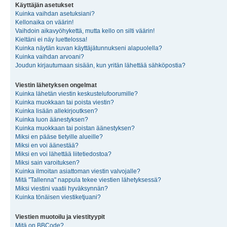
Käyttäjän asetukset
Kuinka vaihdan asetuksiani?
Kellonaika on väärin!
Vaihdoin aikavyöhykettä, mutta kello on silti väärin!
Kieltäni ei näy luettelossa!
Kuinka näytän kuvan käyttäjätunnukseni alapuolella?
Kuinka vaihdan arvoani?
Joudun kirjautumaan sisään, kun yritän lähettää sähköpostia?
Viestin lähetyksen ongelmat
Kuinka lähetän viestin keskustelufoorumille?
Kuinka muokkaan tai poista viestin?
Kuinka lisään allekirjoutksen?
Kuinka luon äänestyksen?
Kuinka muokkaan tai poistan äänestyksen?
Miksi en pääse tietyille alueille?
Miksi en voi äänestää?
Miksi en voi lähettää liitetiedostoa?
Miksi sain varoituksen?
Kuinka ilmoitan asiattoman viestin valvojalle?
Mitä "Tallenna" nappula tekee viestien lähetyksessä?
Miksi viestini vaatii hyväksynnän?
Kuinka tönäisen viestiketjuani?
Viestien muotoilu ja viestityypit
Mitä on BBCode?