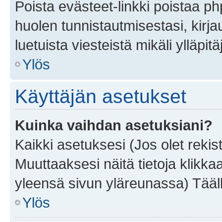
Poista evästeet-linkki poistaa p
huolen tunnistautmisestasi, kirja
luetuista viesteistä mikäli ylläpitä
Ylös
Käyttäjän asetukset
Kuinka vaihdan asetuksiani?
Kaikki asetuksesi (Jos olet rekist
Muuttaaksesi näitä tietoja klikka
yleensä sivun yläreunassa) Tääll
Ylös