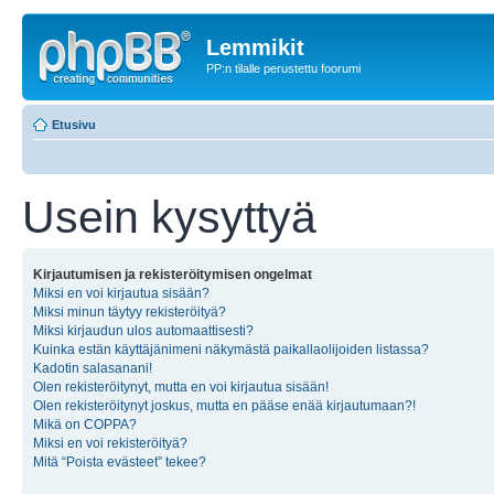
Lemmikit
PP:n tilalle perustettu foorumi
Etusivu
Usein kysyttyä
Kirjautumisen ja rekisteröitymisen ongelmat
Miksi en voi kirjautua sisään?
Miksi minun täytyy rekisteröityä?
Miksi kirjaudun ulos automaattisesti?
Kuinka estän käyttäjänimeni näkymästä paikallaolijoiden listassa?
Kadotin salasanani!
Olen rekisteröitynyt, mutta en voi kirjautua sisään!
Olen rekisteröitynyt joskus, mutta en pääse enää kirjautumaan?!
Mikä on COPPA?
Miksi en voi rekisteröityä?
Mitä “Poista evästeet” tekee?