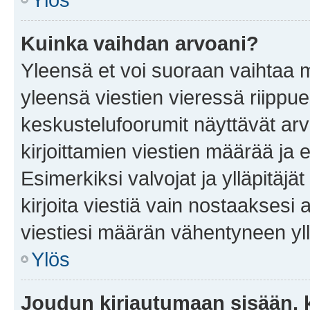
Kuinka vaihdan arvoani?
Yleensä et voi suoraan vaihtaa 
yleensä viestien vieressä riippu
keskustelufoorumit näyttävät ar
kirjoittamien viestien määrää ja er
Esimerkiksi valvojat ja ylläpitäjä
kirjoita viestiä vain nostaakses
viestiesi määrän vähentyneen yl
Ylös
Joudun kirjautumaan sisään, k