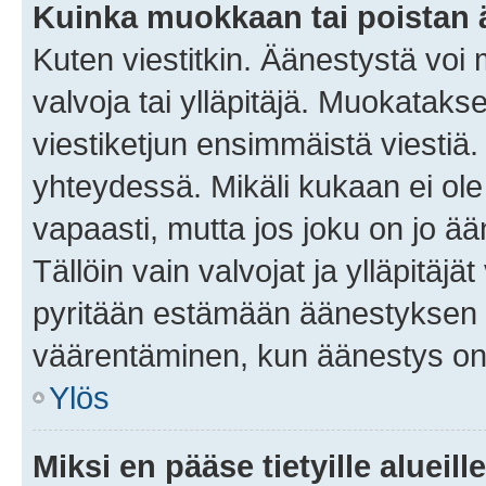
Kuinka muokkaan tai poistan
Kuten viestitkin. Äänestystä voi
valvoja tai ylläpitäjä. Muokatak
viestiketjun ensimmäistä viestiä
yhteydessä. Mikäli kukaan ei ol
vapaasti, mutta jos joku on jo ä
Tällöin vain valvojat ja ylläpitäjä
pyritään estämään äänestyksen 
väärentäminen, kun äänestys on
Ylös
Miksi en pääse tietyille alueill