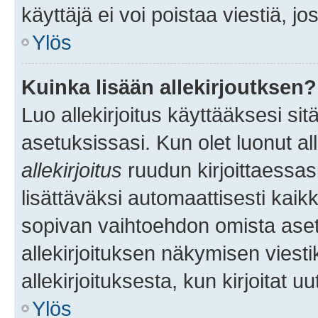
käyttäjä ei voi poistaa viestiä, jo
Ylös
Kuinka lisään allekirjoutksen?
Luo allekirjoitus käyttääksesi si
asetuksissasi. Kun olet luonut all
allekirjoitus
ruudun kirjoittaessasi
lisättäväksi automaattisesti kaikki
sopivan vaihtoehdon omista asetu
allekirjoituksen näkymisen viesti
allekirjoituksesta, kun kirjoitat uu
Ylös