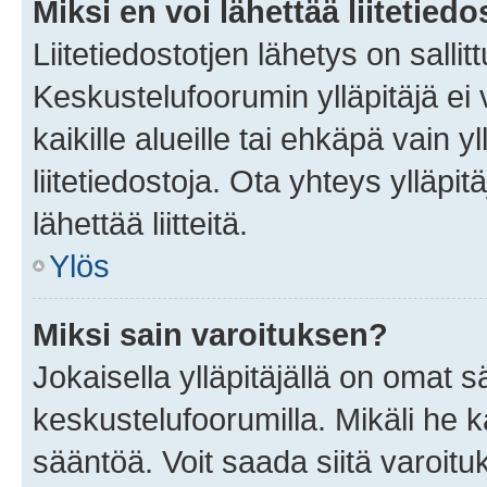
Miksi en voi lähettää liitetied
Liitetiedostotjen lähetys on sallit
Keskustelufoorumin ylläpitäjä ei v
kaikille alueille tai ehkäpä vain 
liitetiedostoja. Ota yhteys ylläpit
lähettää liitteitä.
Ylös
Miksi sain varoituksen?
Jokaisella ylläpitäjällä on omat 
keskustelufoorumilla. Mikäli he ka
sääntöä. Voit saada siitä varoi