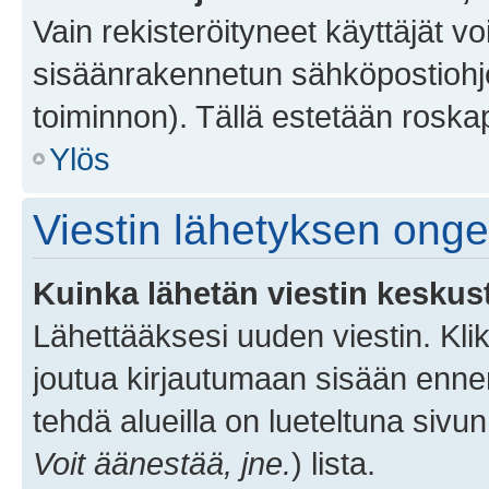
Vain rekisteröityneet käyttäjät v
sisäänrakennetun sähköpostiohjel
toiminnon). Tällä estetään roskap
Ylös
Viestin lähetyksen ong
Kuinka lähetän viestin keskus
Lähettääksesi uuden viestin. Kl
joutua kirjautumaan sisään ennen 
tehdä alueilla on lueteltuna sivun
Voit äänestää, jne.
) lista.