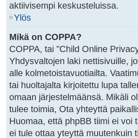
aktiivisempi keskusteluissa.
Ylös
Mikä on COPPA?
COPPA, tai "Child Online Privac
Yhdysvaltojen laki nettisivuille, 
alle kolmetoistavuotiailta. Vaa
tai huoltajalta kirjoitettu lupa ta
omaan järjestelmäänsä. Mikäli 
tulee toimia, Ota yhteyttä paika
Huomaa, että phpBB tiimi ei voi t
ei tule ottaa yteyttä muutenkuin t