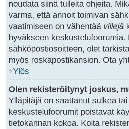
noudata siinä tulleita ohjeita. Mi
varma, että annoit toimivan sähk
vaatimiseen on vähentää
villejä
k
hyväkseen keskustelufoorumia. Mi
sähköpostiosoitteen, olet tarkista
myös roskapostikansion. Ota yhte
Ylös
Olen rekisteröitynyt joskus, 
Ylläpitäjä on saattanut sulkea ta
keskustelufoorumit poistavat k
tietokannan kokoa. Koita rekister