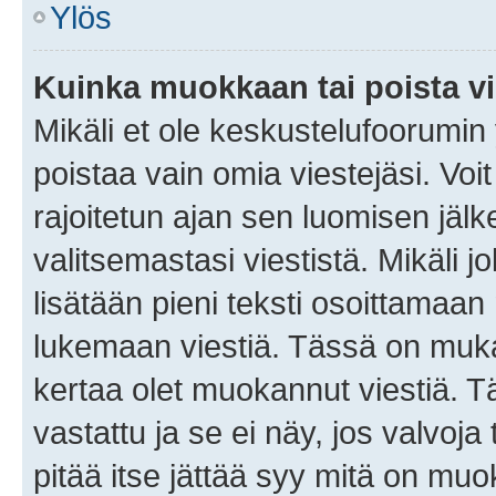
Ylös
Kuinka muokkaan tai poista vi
Mikäli et ole keskustelufoorumin y
poistaa vain omia viestejäsi. Voi
rajoitetun ajan sen luomisen jäl
valitsemastasi viestistä. Mikäli jo
lisätään pieni teksti osoittama
lukemaan viestiä. Tässä on mu
kertaa olet muokannut viestiä. Tä
vastattu ja se ei näy, jos valvoja
pitää itse jättää syy mitä on muo