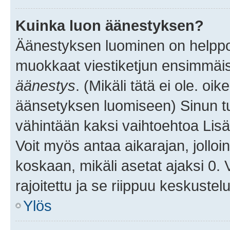
Kuinka luon äänestyksen?
Äänestyksen luominen on helppoa.
muokkaat viestiketjun ensimmäis
äänestys
. (Mikäli tätä ei ole. oik
äänsetyksen luomiseen) Sinun tu
vähintään kaksi vaihtoehtoa Lisää
Voit myös antaa aikarajan, jolloi
koskaan, mikäli asetat ajaksi 0.
rajoitettu ja se riippuu keskustel
Ylös